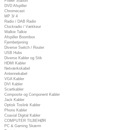
Power Station
DVD Afspiller
Chromecast
MP 3/ 4
Radio / DAB Radio
Clockradio / Vækkeur
Walkie Talkie
Afspiller Boombox
Fjernbetjening
Diverse Switch / Router
USB Hubs
Diverse Kabler og Stik
HDMI Kabler
Netværkskabel
Antennekabel
VGA Kabler
DVI Kabler
Scartkabler
Composite og Component Kabler
Jack Kabler
Optisk Toslink Kabler
Phono Kabler
Coaxial Digital Kabler
COMPUTER TILBEHØR
PC & Gaming Skærm