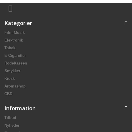
Kategorier
Film-Musik
Elektronik
Tobak
E-Cigaretter
RodeKassen
Smykker
Kiosk
Aromashop
CBD
Information
Tilbud
Nyheder