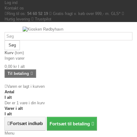
Log ind
Kontakt os
Ring til os:
54 60 52 19
Gratis fragt v. køb over 999,- m. GLS*
Hurtig levering
Trustpilot
Søg
Kurv
(tom)
Ingen varer
0,00 kr
I alt
Til betaling
Varen er lagt i kurven
Antal
I alt
Der er 1 vare i din kurv
Varer i alt
I alt
Fortsæt indkøb
Fortsæt til betaling
Menu