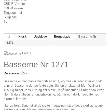
CBD E-Væske
CBD/Kiosken
Tyggegummi
Slikpinde
Te
Kiosk
Ugeblade
Børneblade
Basserne Nr
1271
Forstør
Basserne Nr 1271
Reference
30508
Basserne er Danmarks humorblad nr. 1, og hvis du leder efter et godt
grin, er Basserne det perfekte valg. Serien er skabt af Mort Walker i
1950 ig følger Jens Fup og det sjove liv på kasernen i Pløresødallejren.
Her får du stribevis af underholdning, når får et indblik i soldaternes
skøre militærliv.
Har du først åbnet et af de sjove magasiner, så er det svært at lægge
det fra sig igen. Bladet udkommer hver anden uge