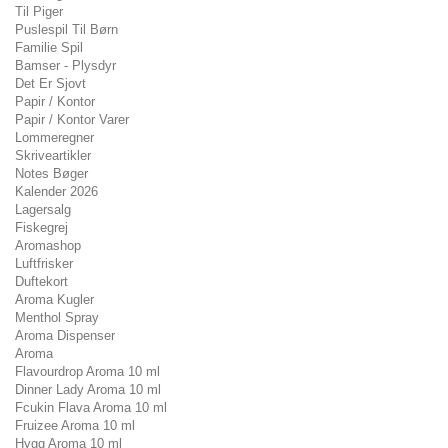
Til Piger
Puslespil Til Børn
Familie Spil
Bamser - Plysdyr
Det Er Sjovt
Papir / Kontor
Papir / Kontor Varer
Lommeregner
Skriveartikler
Notes Bøger
Kalender 2026
Lagersalg
Fiskegrej
Aromashop
Luftfrisker
Duftekort
Aroma Kugler
Menthol Spray
Aroma Dispenser
Aroma
Flavourdrop Aroma 10 ml
Dinner Lady Aroma 10 ml
Fcukin Flava Aroma 10 ml
Fruizee Aroma 10 ml
Hygg Aroma 10 ml