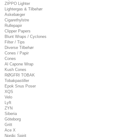
ZIPPO Lighter
Lightergas & Tilbehør
Askebæger
Cigarethylstre
Rullepapir
Clipper Papers
Blunt Wraps / Cyclones
Filter / Tips
Diverse Tilbehør
Cones / Papir
Cones
Al Capone Wrap
Kush Cones
RØGFRI TOBAK
Tobakpastiller
Epok Snus Poser
XQS
Velo
Lyft
ZYN
Siberia
Göteborg
Gritt
Ace X
Nordic Spirit