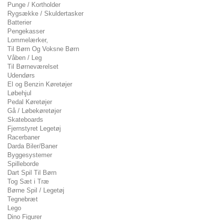
Punge / Kortholder
Rygsække / Skuldertasker
Batterier
Pengekasser
Lommelærker,
Til Børn Og Voksne Børn
Våben / Leg
Til Børneværelset
Udendørs
El og Benzin Køretøjer
Løbehjul
Pedal Køretøjer
Gå / Løbekøretøjer
Skateboards
Fjernstyret Legetøj
Racerbaner
Darda Biler/Baner
Byggesystemer
Spilleborde
Dart Spil Til Børn
Tog Sæt i Træ
Børne Spil / Legetøj
Tegnebræt
Lego
Dino Figurer