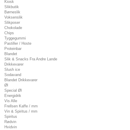
Kiosk
Slikbutik
Børneslik
Voksenslik
Slikposer
Chokolade
Chips
Tyggegummi
Pastiller / Hoste
Proteinbar
Blandet
Slik & Snacks Fra Andre Lande
Drikkevarer
Slush ice
Sodavand
Blandet Drikkevarer
Øl
Special Øl
Energidrik
Vis Alle
Frellsen Kaffe / mm
Vin & Spiritus / mm
Spiritus
Rødvin
Hvidvin