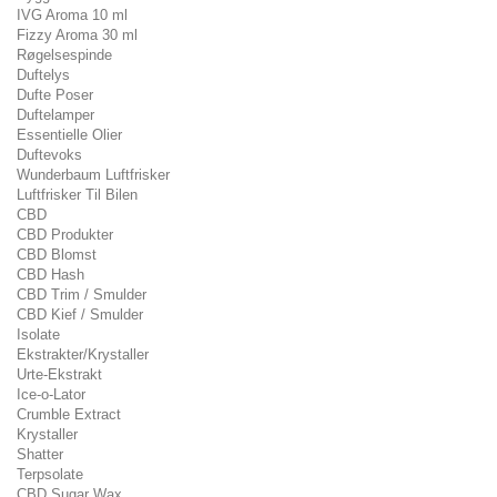
IVG Aroma 10 ml
Fizzy Aroma 30 ml
Røgelsespinde
Duftelys
Dufte Poser
Duftelamper
Essentielle Olier
Duftevoks
Wunderbaum Luftfrisker
Luftfrisker Til Bilen
CBD
CBD Produkter
CBD Blomst
CBD Hash
CBD Trim / Smulder
CBD Kief / Smulder
Isolate
Ekstrakter/Krystaller
Urte-Ekstrakt
Ice-o-Lator
Crumble Extract
Krystaller
Shatter
Terpsolate
CBD Sugar Wax