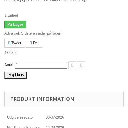
,
1
Enhed
På Lager
Advarsel: Sidste enheder på lager!
Tweet
Del
46,95 kr
Antal
Læg i kurv
PRODUKT INFORMATION
Udgivelsesdato
30-07-2026
Nyt Blad udkommer
13-08-2026