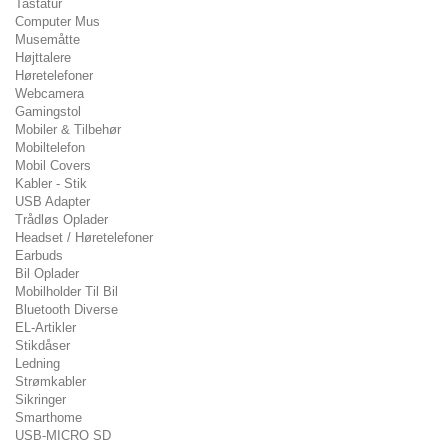
Tastatur
Computer Mus
Musemåtte
Højttalere
Høretelefoner
Webcamera
Gamingstol
Mobiler & Tilbehør
Mobiltelefon
Mobil Covers
Kabler - Stik
USB Adapter
Trådløs Oplader
Headset / Høretelefoner
Earbuds
Bil Oplader
Mobilholder Til Bil
Bluetooth Diverse
EL-Artikler
Stikdåser
Ledning
Strømkabler
Sikringer
Smarthome
USB-MICRO SD