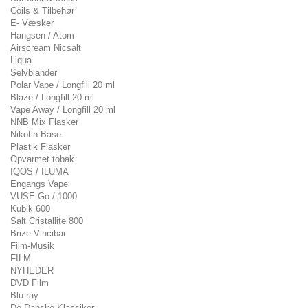
Coils & Tilbehør
E- Væsker
Hangsen / Atom
Airscream Nicsalt
Liqua
Selvblander
Polar Vape / Longfill 20 ml
Blaze / Longfill 20 ml
Vape Away / Longfill 20 ml
NNB Mix Flasker
Nikotin Base
Plastik Flasker
Opvarmet tobak
IQOS / ILUMA
Engangs Vape
VUSE Go / 1000
Kubik 600
Salt Cristallite 800
Brize Vincibar
Film-Musik
FILM
NYHEDER
DVD Film
Blu-ray
De Danske Klassiker