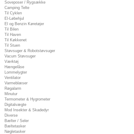
Soveposer / Rygsække
Camping Telte
Til Cyklen
El-Løbehjul
El og Benzin Køretøjer
Til Bilen
Til Haven
Til Køkkenet
Til Stuen
Støvsuger & Robotstøvsuger
Vacum Støvsuger
Værktøj
Hængelåse
Lommelygter
Ventilator
Varmeblæser
Røgalarm
Minutur
Termometer & Hygrometer
Digitalvægte
Mod Insekter & Skadedyr
Diverse
Bælter / Seler
Bæltetasker
Nøgletasker