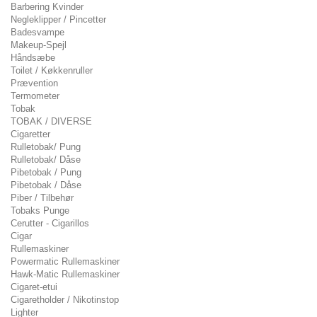
Barbering Kvinder
Negleklipper / Pincetter
Badesvampe
Makeup-Spejl
Håndsæbe
Toilet / Køkkenruller
Prævention
Termometer
Tobak
TOBAK / DIVERSE
Cigaretter
Rulletobak/ Pung
Rulletobak/ Dåse
Pibetobak / Pung
Pibetobak / Dåse
Piber / Tilbehør
Tobaks Punge
Cerutter - Cigarillos
Cigar
Rullemaskiner
Powermatic Rullemaskiner
Hawk-Matic Rullemaskiner
Cigaret-etui
Cigaretholder / Nikotinstop
Lighter