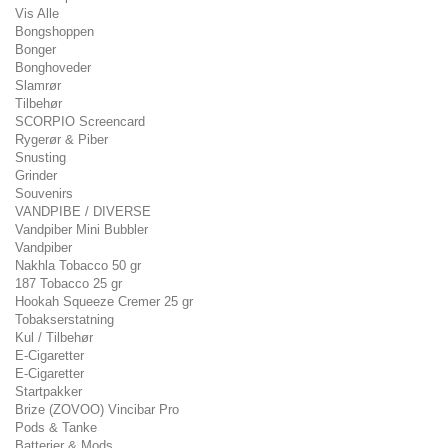
Vis Alle
Bongshoppen
Bonger
Bonghoveder
Slamrør
Tilbehør
SCORPIO Screencard
Rygerør & Piber
Snusting
Grinder
Souvenirs
VANDPIBE / DIVERSE
Vandpiber Mini Bubbler
Vandpiber
Nakhla Tobacco 50 gr
187 Tobacco 25 gr
Hookah Squeeze Cremer 25 gr
Tobakserstatning
Kul / Tilbehør
E-Cigaretter
E-Cigaretter
Startpakker
Brize (ZOVOO) Vincibar Pro
Pods & Tanke
Batterier & Mods