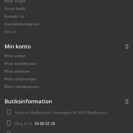
Mest solgte
Vores butik
Kontakt os
Handelsbetingelser
Om os
Min konto
Mine ordrer
Mine kreditnotaer
Mine adresser
Mine oplysninger
Mine rabatkuponer
Butiksinformation
Kiosken Rødbyhavn, Havnegade 44 4970 Rødbyhavn
Ring til os:
54 60 52 19