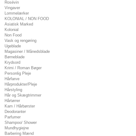
Rosévin
Vingaver
Lommelærker
KOLONIAL / NON FOOD
Asiatisk Marked
Kolonial
Non Food
Vask og rengøring
Ugeblade
Magasiner / Månedsblade
Børneblade
Krydsord
Krimi / Roman Bøger
Personlig Pleje
Hårfarve
Hårprodukter/Pleje
Hårstyling
Hår og Skægtrimmer
Hårtørrer
Kam / Hårbørster
Deodoranter
Parfumer
Shampoo/ Shower
Mundhygiejne
Barbering Mænd