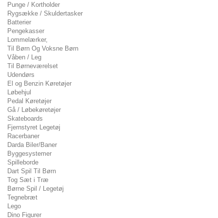
Punge / Kortholder
Rygsække / Skuldertasker
Batterier
Pengekasser
Lommelærker,
Til Børn Og Voksne Børn
Våben / Leg
Til Børneværelset
Udendørs
El og Benzin Køretøjer
Løbehjul
Pedal Køretøjer
Gå / Løbekøretøjer
Skateboards
Fjernstyret Legetøj
Racerbaner
Darda Biler/Baner
Byggesystemer
Spilleborde
Dart Spil Til Børn
Tog Sæt i Træ
Børne Spil / Legetøj
Tegnebræt
Lego
Dino Figurer