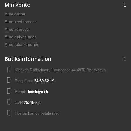
Min konto
Mine ordrer
Mine kreditnotaer
Mine adresser
Mine oplysninger
Mine rabatkuponer
Butiksinformation
Kiosken Rødbyhavn, Havnegade 44 4970 Rødbyhavn
Ring til os:
54 60 52 19
E-mail:
kiosk@c.dk
CVR
25319605
Hos os kan du betale med