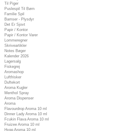
Til Piger
Puslespil Til Børn
Familie Spil
Bamser - Plysdyr
Det Er Sjovt
Papir / Kontor
Papir / Kontor Varer
Lommeregner
Skriveartikler
Notes Bøger
Kalender 2026
Lagersalg
Fiskegrej
Aromashop
Luftfrisker
Duftekort
Aroma Kugler
Menthol Spray
Aroma Dispenser
Aroma
Flavourdrop Aroma 10 ml
Dinner Lady Aroma 10 ml
Fcukin Flava Aroma 10 ml
Fruizee Aroma 10 ml
Hygg Aroma 10 ml