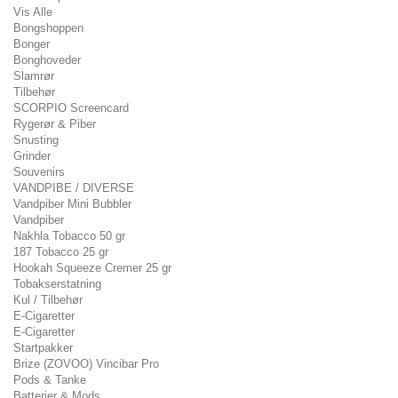
Vis Alle
Bongshoppen
Bonger
Bonghoveder
Slamrør
Tilbehør
SCORPIO Screencard
Rygerør & Piber
Snusting
Grinder
Souvenirs
VANDPIBE / DIVERSE
Vandpiber Mini Bubbler
Vandpiber
Nakhla Tobacco 50 gr
187 Tobacco 25 gr
Hookah Squeeze Cremer 25 gr
Tobakserstatning
Kul / Tilbehør
E-Cigaretter
E-Cigaretter
Startpakker
Brize (ZOVOO) Vincibar Pro
Pods & Tanke
Batterier & Mods