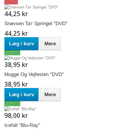
Udsolgt
44,25 kr
Snøvsen Ta'r Springet "DVD"
44,25 kr
Læg i kurv
Mere
På Lager
38,95 kr
Mugge Og Vejfesten "DVD"
38,95 kr
Læg i kurv
Mere
På Lager
98,00 kr
Icefall "Blu-Ray"