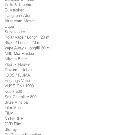
Coils & Tilbehør
E- Væsker
Hangsen / Atom
Airscream Nicsalt
Liqua
Selvblander
Polar Vape / Longfill 20 ml
Blaze / Longfill 20 ml
Vape Away / Longfill 20 ml
NNB Mix Flasker
Nikotin Base
Plastik Flasker
Opvarmet tobak
IQOS / ILUMA
Engangs Vape
VUSE Go / 1000
Kubik 600
Salt Cristallite 800
Brize Vincibar
Film-Musik
FILM
NYHEDER
DVD Film
Blu-ray
De Danske Klassiker