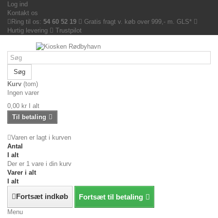
Log ind
Kontakt os
Ring til os:
54 60 52 19
Gratis fragt v. køb over 999,- m. GLS*
Hurtig levering
Trustpilot
Søg
Kurv
(tom)
Ingen varer
0,00 kr
I alt
Til betaling
Varen er lagt i kurven
Antal
I alt
Der er 1 vare i din kurv
Varer i alt
I alt
Fortsæt indkøb
Fortsæt til betaling
Menu