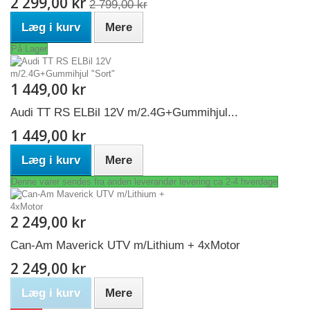
2 299,00 kr
2 799,00 kr
Læg i kurv
Mere
På Lager
1 449,00 kr
Audi TT RS ELBil 12V m/2.4G+Gummihjul...
1 449,00 kr
Læg i kurv
Mere
Denne varer sendes fra anden leverandør levering ca 2-4 hverdage
2 249,00 kr
Can-Am Maverick UTV m/Lithium + 4xMotor
2 249,00 kr
Læg i kurv
Mere