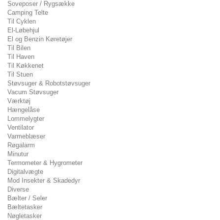
Soveposer / Rygsække
Camping Telte
Til Cyklen
El-Løbehjul
El og Benzin Køretøjer
Til Bilen
Til Haven
Til Køkkenet
Til Stuen
Støvsuger & Robotstøvsuger
Vacum Støvsuger
Værktøj
Hængelåse
Lommelygter
Ventilator
Varmeblæser
Røgalarm
Minutur
Termometer & Hygrometer
Digitalvægte
Mod Insekter & Skadedyr
Diverse
Bælter / Seler
Bæltetasker
Nøgletasker