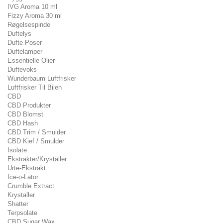
IVG Aroma 10 ml
Fizzy Aroma 30 ml
Røgelsespinde
Duftelys
Dufte Poser
Duftelamper
Essentielle Olier
Duftevoks
Wunderbaum Luftfrisker
Luftfrisker Til Bilen
CBD
CBD Produkter
CBD Blomst
CBD Hash
CBD Trim / Smulder
CBD Kief / Smulder
Isolate
Ekstrakter/Krystaller
Urte-Ekstrakt
Ice-o-Lator
Crumble Extract
Krystaller
Shatter
Terpsolate
CBD Sugar Wax