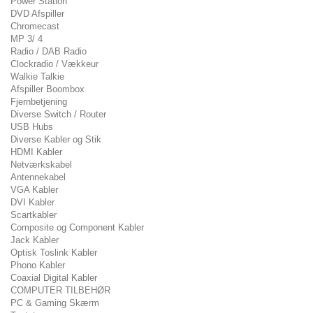
Power Station
DVD Afspiller
Chromecast
MP 3/ 4
Radio / DAB Radio
Clockradio / Vækkeur
Walkie Talkie
Afspiller Boombox
Fjernbetjening
Diverse Switch / Router
USB Hubs
Diverse Kabler og Stik
HDMI Kabler
Netværkskabel
Antennekabel
VGA Kabler
DVI Kabler
Scartkabler
Composite og Component Kabler
Jack Kabler
Optisk Toslink Kabler
Phono Kabler
Coaxial Digital Kabler
COMPUTER TILBEHØR
PC & Gaming Skærm