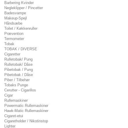
Barbering Kvinder
Negleklipper / Pincetter
Badesvampe
Makeup-Spejl
Håndsæbe
Toilet / Køkkenruller
Prævention
Termometer
Tobak
TOBAK / DIVERSE
Cigaretter
Rulletobak/ Pung
Rulletobak/ Dåse
Pibetobak / Pung
Pibetobak / Dåse
Piber / Tilbehør
Tobaks Punge
Cerutter - Cigarillos
Cigar
Rullemaskiner
Powermatic Rullemaskiner
Hawk-Matic Rullemaskiner
Cigaret-etui
Cigaretholder / Nikotinstop
Lighter