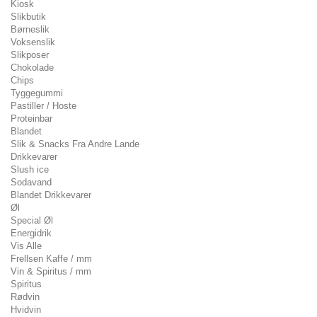
Kiosk
Slikbutik
Børneslik
Voksenslik
Slikposer
Chokolade
Chips
Tyggegummi
Pastiller / Hoste
Proteinbar
Blandet
Slik & Snacks Fra Andre Lande
Drikkevarer
Slush ice
Sodavand
Blandet Drikkevarer
Øl
Special Øl
Energidrik
Vis Alle
Frellsen Kaffe / mm
Vin & Spiritus / mm
Spiritus
Rødvin
Hvidvin