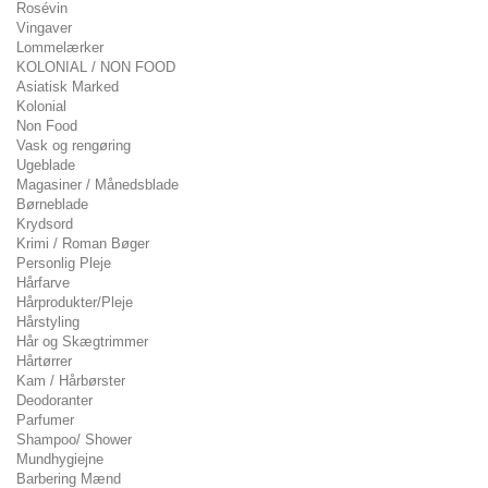
Rosévin
Vingaver
Lommelærker
KOLONIAL / NON FOOD
Asiatisk Marked
Kolonial
Non Food
Vask og rengøring
Ugeblade
Magasiner / Månedsblade
Børneblade
Krydsord
Krimi / Roman Bøger
Personlig Pleje
Hårfarve
Hårprodukter/Pleje
Hårstyling
Hår og Skægtrimmer
Hårtørrer
Kam / Hårbørster
Deodoranter
Parfumer
Shampoo/ Shower
Mundhygiejne
Barbering Mænd