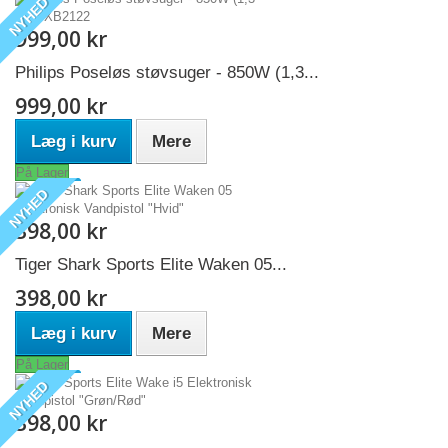
NYHED
999,00 kr
Philips Poseløs støvsuger - 850W (1,3...
999,00 kr
Læg i kurv
Mere
På Lager
NYHED
398,00 kr
Tiger Shark Sports Elite Waken 05...
398,00 kr
Læg i kurv
Mere
På Lager
NYHED
398,00 kr