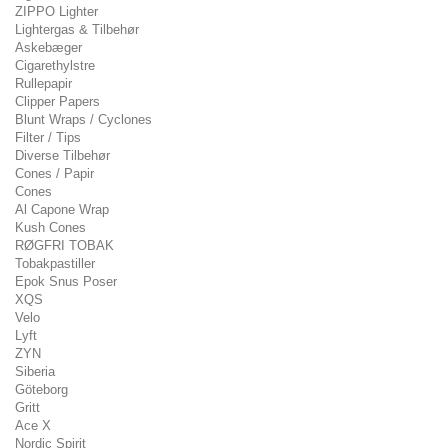
ZIPPO Lighter
Lightergas & Tilbehør
Askebæger
Cigarethylstre
Rullepapir
Clipper Papers
Blunt Wraps / Cyclones
Filter / Tips
Diverse Tilbehør
Cones / Papir
Cones
Al Capone Wrap
Kush Cones
RØGFRI TOBAK
Tobakpastiller
Epok Snus Poser
XQS
Velo
Lyft
ZYN
Siberia
Göteborg
Gritt
Ace X
Nordic Spirit