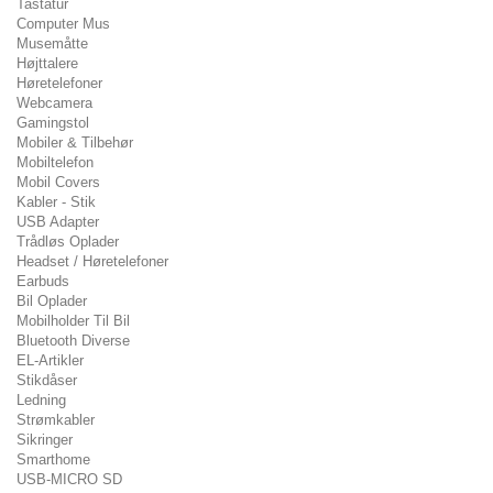
Tastatur
Computer Mus
Musemåtte
Højttalere
Høretelefoner
Webcamera
Gamingstol
Mobiler & Tilbehør
Mobiltelefon
Mobil Covers
Kabler - Stik
USB Adapter
Trådløs Oplader
Headset / Høretelefoner
Earbuds
Bil Oplader
Mobilholder Til Bil
Bluetooth Diverse
EL-Artikler
Stikdåser
Ledning
Strømkabler
Sikringer
Smarthome
USB-MICRO SD