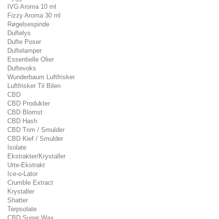
IVG Aroma 10 ml
Fizzy Aroma 30 ml
Røgelsespinde
Duftelys
Dufte Poser
Duftelamper
Essentielle Olier
Duftevoks
Wunderbaum Luftfrisker
Luftfrisker Til Bilen
CBD
CBD Produkter
CBD Blomst
CBD Hash
CBD Trim / Smulder
CBD Kief / Smulder
Isolate
Ekstrakter/Krystaller
Urte-Ekstrakt
Ice-o-Lator
Crumble Extract
Krystaller
Shatter
Terpsolate
CBD Sugar Wax