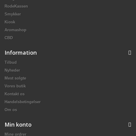
RodeKassen
Smykker
Kiosk
Aromashop
CBD
Information
Tilbud
Nyheder
Mest solgte
Vores butik
Kontakt os
Handelsbetingelser
Om os
Min konto
Mine ordrer