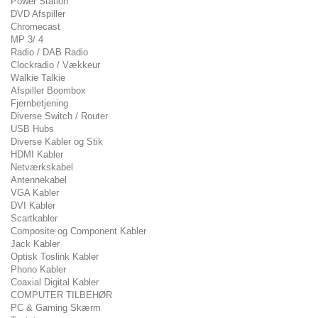
Power Station
DVD Afspiller
Chromecast
MP 3/ 4
Radio / DAB Radio
Clockradio / Vækkeur
Walkie Talkie
Afspiller Boombox
Fjernbetjening
Diverse Switch / Router
USB Hubs
Diverse Kabler og Stik
HDMI Kabler
Netværkskabel
Antennekabel
VGA Kabler
DVI Kabler
Scartkabler
Composite og Component Kabler
Jack Kabler
Optisk Toslink Kabler
Phono Kabler
Coaxial Digital Kabler
COMPUTER TILBEHØR
PC & Gaming Skærm