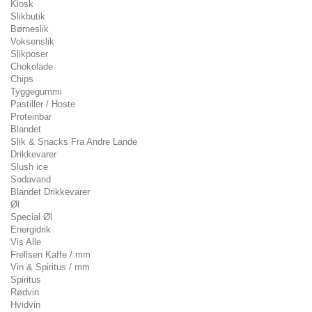
Kiosk
Slikbutik
Børneslik
Voksenslik
Slikposer
Chokolade
Chips
Tyggegummi
Pastiller / Hoste
Proteinbar
Blandet
Slik & Snacks Fra Andre Lande
Drikkevarer
Slush ice
Sodavand
Blandet Drikkevarer
Øl
Special Øl
Energidrik
Vis Alle
Frellsen Kaffe / mm
Vin & Spiritus / mm
Spiritus
Rødvin
Hvidvin