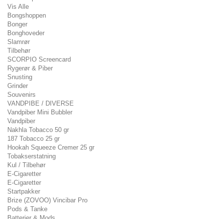
Vis Alle
Bongshoppen
Bonger
Bonghoveder
Slamrør
Tilbehør
SCORPIO Screencard
Rygerør & Piber
Snusting
Grinder
Souvenirs
VANDPIBE / DIVERSE
Vandpiber Mini Bubbler
Vandpiber
Nakhla Tobacco 50 gr
187 Tobacco 25 gr
Hookah Squeeze Cremer 25 gr
Tobakserstatning
Kul / Tilbehør
E-Cigaretter
E-Cigaretter
Startpakker
Brize (ZOVOO) Vincibar Pro
Pods & Tanke
Batterier & Mods