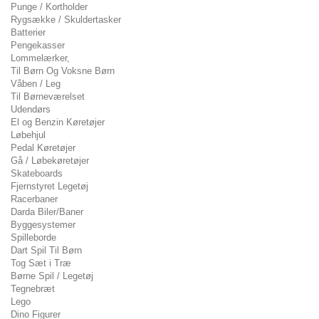
Punge / Kortholder
Rygsække / Skuldertasker
Batterier
Pengekasser
Lommelærker,
Til Børn Og Voksne Børn
Våben / Leg
Til Børneværelset
Udendørs
El og Benzin Køretøjer
Løbehjul
Pedal Køretøjer
Gå / Løbekøretøjer
Skateboards
Fjernstyret Legetøj
Racerbaner
Darda Biler/Baner
Byggesystemer
Spilleborde
Dart Spil Til Børn
Tog Sæt i Træ
Børne Spil / Legetøj
Tegnebræt
Lego
Dino Figurer