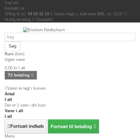
Log ind
Kontakt os
Ring til os:
54 60 52 19
Gratis fragt v. køb over 999,- m. GLS*
Hurtig levering
Trustpilot
Søg
Kurv
(tom)
Ingen varer
0,00 kr
I alt
Til betaling
Varen er lagt i kurven
Antal
I alt
Der er 1 vare i din kurv
Varer i alt
I alt
Fortsæt indkøb
Fortsæt til betaling
Menu