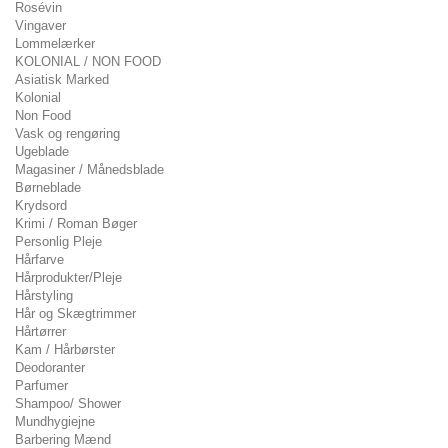
Rosévin
Vingaver
Lommelærker
KOLONIAL / NON FOOD
Asiatisk Marked
Kolonial
Non Food
Vask og rengøring
Ugeblade
Magasiner / Månedsblade
Børneblade
Krydsord
Krimi / Roman Bøger
Personlig Pleje
Hårfarve
Hårprodukter/Pleje
Hårstyling
Hår og Skægtrimmer
Hårtørrer
Kam / Hårbørster
Deodoranter
Parfumer
Shampoo/ Shower
Mundhygiejne
Barbering Mænd