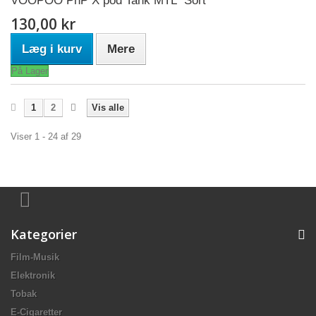
VOOPOO PnP X pod Tank MTL "Sort"
130,00 kr
Læg i kurv
Mere
På Lager
1
2
Vis alle
Viser 1 - 24 af 29
Kategorier
Film-Musik
Elektronik
Tobak
E-Cigaretter