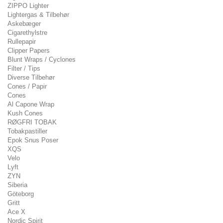
ZIPPO Lighter
Lightergas & Tilbehør
Askebæger
Cigarethylstre
Rullepapir
Clipper Papers
Blunt Wraps / Cyclones
Filter / Tips
Diverse Tilbehør
Cones / Papir
Cones
Al Capone Wrap
Kush Cones
RØGFRI TOBAK
Tobakpastiller
Epok Snus Poser
XQS
Velo
Lyft
ZYN
Siberia
Göteborg
Gritt
Ace X
Nordic Spirit