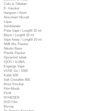
Coils & Tilbehør
E- Væsker
Hangsen / Atom
Airscream Nicsalt
Liqua
Selvblander
Polar Vape / Longfill 20 ml
Blaze / Longfill 20 ml
Vape Away / Longfill 20 ml
NNB Mix Flasker
Nikotin Base
Plastik Flasker
Opvarmet tobak
IQOS / ILUMA
Engangs Vape
VUSE Go / 1000
Kubik 600
Salt Cristallite 800
Brize Vincibar
Film-Musik
FILM
NYHEDER
DVD Film
Blu-ray
De Danske Klassiker