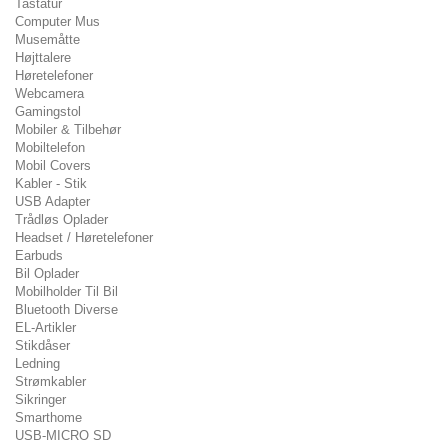
Tastatur
Computer Mus
Musemåtte
Højttalere
Høretelefoner
Webcamera
Gamingstol
Mobiler & Tilbehør
Mobiltelefon
Mobil Covers
Kabler - Stik
USB Adapter
Trådløs Oplader
Headset / Høretelefoner
Earbuds
Bil Oplader
Mobilholder Til Bil
Bluetooth Diverse
EL-Artikler
Stikdåser
Ledning
Strømkabler
Sikringer
Smarthome
USB-MICRO SD