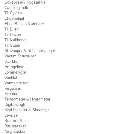
Soveposer / Rygsække
Camping Telte
Til Cyklen
El-Løbehjul
El og Benzin Køretøjer
Til Bilen
Til Haven
Til Køkkenet
Til Stuen
Støvsuger & Robotstøvsuger
Vacum Støvsuger
Værktøj
Hængelåse
Lommelygter
Ventilator
Varmeblæser
Røgalarm
Minutur
Termometer & Hygrometer
Digitalvægte
Mod Insekter & Skadedyr
Diverse
Bælter / Seler
Bæltetasker
Nøgletasker