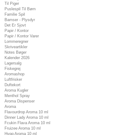
Til Piger
Puslespil Til Børn
Familie Spil
Bamser - Plysdyr
Det Er Sjovt
Papir / Kontor
Papir / Kontor Varer
Lommeregner
Skriveartikler
Notes Bøger
Kalender 2026
Lagersalg
Fiskegrej
Aromashop
Luftfrisker
Duftekort
Aroma Kugler
Menthol Spray
Aroma Dispenser
Aroma
Flavourdrop Aroma 10 ml
Dinner Lady Aroma 10 ml
Fcukin Flava Aroma 10 ml
Fruizee Aroma 10 ml
Hygg Aroma 10 ml