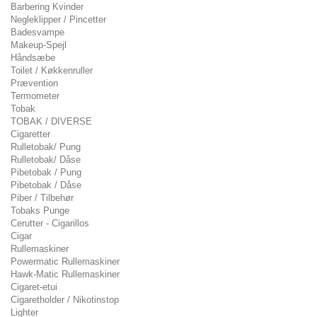
Barbering Kvinder
Negleklipper / Pincetter
Badesvampe
Makeup-Spejl
Håndsæbe
Toilet / Køkkenruller
Prævention
Termometer
Tobak
TOBAK / DIVERSE
Cigaretter
Rulletobak/ Pung
Rulletobak/ Dåse
Pibetobak / Pung
Pibetobak / Dåse
Piber / Tilbehør
Tobaks Punge
Cerutter - Cigarillos
Cigar
Rullemaskiner
Powermatic Rullemaskiner
Hawk-Matic Rullemaskiner
Cigaret-etui
Cigaretholder / Nikotinstop
Lighter