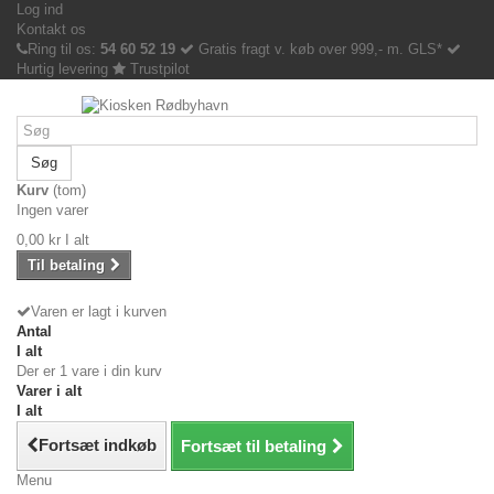
Log ind
Kontakt os
Ring til os:
54 60 52 19
Gratis fragt v. køb over 999,- m. GLS*
Hurtig levering
Trustpilot
Søg
Kurv
(tom)
Ingen varer
0,00 kr
I alt
Til betaling
Varen er lagt i kurven
Antal
I alt
Der er 1 vare i din kurv
Varer i alt
I alt
Fortsæt indkøb
Fortsæt til betaling
Menu