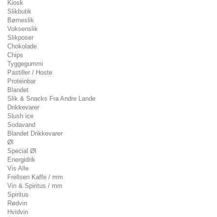
Kiosk
Slikbutik
Børneslik
Voksenslik
Slikposer
Chokolade
Chips
Tyggegummi
Pastiller / Hoste
Proteinbar
Blandet
Slik & Snacks Fra Andre Lande
Drikkevarer
Slush ice
Sodavand
Blandet Drikkevarer
Øl
Special Øl
Energidrik
Vis Alle
Frellsen Kaffe / mm
Vin & Spiritus / mm
Spiritus
Rødvin
Hvidvin