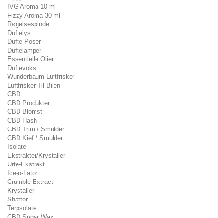
IVG Aroma 10 ml
Fizzy Aroma 30 ml
Røgelsespinde
Duftelys
Dufte Poser
Duftelamper
Essentielle Olier
Duftevoks
Wunderbaum Luftfrisker
Luftfrisker Til Bilen
CBD
CBD Produkter
CBD Blomst
CBD Hash
CBD Trim / Smulder
CBD Kief / Smulder
Isolate
Ekstrakter/Krystaller
Urte-Ekstrakt
Ice-o-Lator
Crumble Extract
Krystaller
Shatter
Terpsolate
CBD Sugar Wax