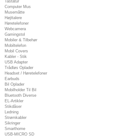
Tastatur
Computer Mus
Musemåtte
Højttalere
Høretelefoner
Webcamera
Gamingstol
Mobiler & Tilbehør
Mobiltelefon
Mobil Covers
Kabler - Stik
USB Adapter
Trådløs Oplader
Headset / Høretelefoner
Earbuds
Bil Oplader
Mobilholder Til Bil
Bluetooth Diverse
EL-Artikler
Stikdåser
Ledning
Strømkabler
Sikringer
Smarthome
USB-MICRO SD