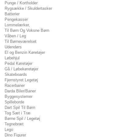
Punge / Kortholder
Rygsække / Skuldertasker
Batterier
Pengekasser
Lommelærker,
Til Børn Og Voksne Børn
Våben / Leg
Til Børneværelset
Udendørs
El og Benzin Køretøjer
Løbehjul
Pedal Køretøjer
Gå / Løbekøretøjer
Skateboards
Fjernstyret Legetøj
Racerbaner
Darda Biler/Baner
Byggesystemer
Spilleborde
Dart Spil Til Børn
Tog Sæt i Træ
Børne Spil / Legetøj
Tegnebræt
Lego
Dino Figurer