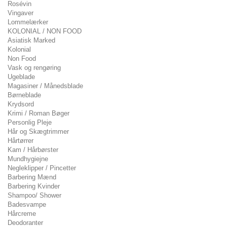
Rosévin
Vingaver
Lommelærker
KOLONIAL / NON FOOD
Asiatisk Marked
Kolonial
Non Food
Vask og rengøring
Ugeblade
Magasiner / Månedsblade
Børneblade
Krydsord
Krimi / Roman Bøger
Personlig Pleje
Hår og Skægtrimmer
Hårtørrer
Kam / Hårbørster
Mundhygiejne
Negleklipper / Pincetter
Barbering Mænd
Barbering Kvinder
Shampoo/ Shower
Badesvampe
Hårcreme
Deodoranter