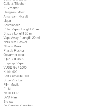
Coils & Tilbehør
E- Væsker
Hangsen / Atom
Airscream Nicsalt
Liqua
Selvblander
Polar Vape / Longfill 20 ml
Blaze / Longfill 20 ml
Vape Away / Longfill 20 ml
NNB Mix Flasker
Nikotin Base
Plastik Flasker
Opvarmet tobak
IQOS / ILUMA
Engangs Vape
VUSE Go / 1000
Kubik 600
Salt Cristallite 800
Brize Vincibar
Film-Musik
FILM
NYHEDER
DVD Film
Blu-ray
De Danske Klassiker