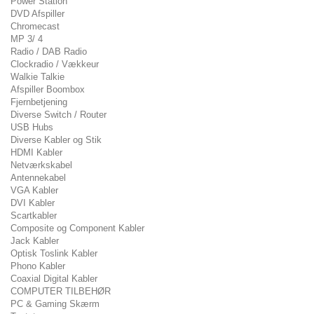
Power Station
DVD Afspiller
Chromecast
MP 3/ 4
Radio / DAB Radio
Clockradio / Vækkeur
Walkie Talkie
Afspiller Boombox
Fjernbetjening
Diverse Switch / Router
USB Hubs
Diverse Kabler og Stik
HDMI Kabler
Netværkskabel
Antennekabel
VGA Kabler
DVI Kabler
Scartkabler
Composite og Component Kabler
Jack Kabler
Optisk Toslink Kabler
Phono Kabler
Coaxial Digital Kabler
COMPUTER TILBEHØR
PC & Gaming Skærm