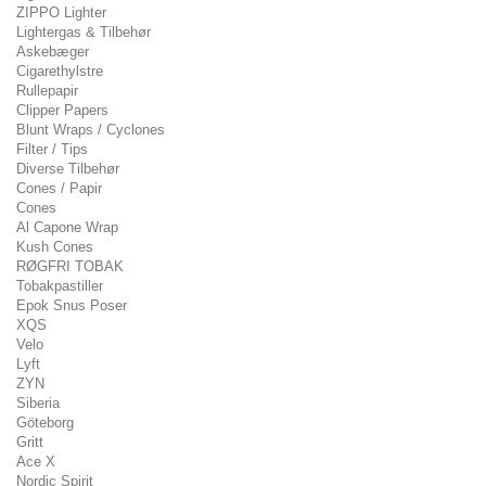
ZIPPO Lighter
Lightergas & Tilbehør
Askebæger
Cigarethylstre
Rullepapir
Clipper Papers
Blunt Wraps / Cyclones
Filter / Tips
Diverse Tilbehør
Cones / Papir
Cones
Al Capone Wrap
Kush Cones
RØGFRI TOBAK
Tobakpastiller
Epok Snus Poser
XQS
Velo
Lyft
ZYN
Siberia
Göteborg
Gritt
Ace X
Nordic Spirit