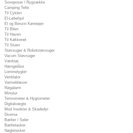
Soveposer / Rygsække
Camping Telte
Til Cyklen
El-Løbehjul
El og Benzin Køretøjer
Til Bilen
Til Haven
Til Køkkenet
Til Stuen
Støvsuger & Robotstøvsuger
Vacum Støvsuger
Værktøj
Hængelåse
Lommelygter
Ventilator
Varmeblæser
Røgalarm
Minutur
Termometer & Hygrometer
Digitalvægte
Mod Insekter & Skadedyr
Diverse
Bælter / Seler
Bæltetasker
Nøgletasker