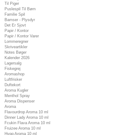
Til Piger
Puslespil Til Børn
Familie Spil
Bamser - Plysdyr
Det Er Sjovt
Papir / Kontor
Papir / Kontor Varer
Lommeregner
Skriveartikler
Notes Bøger
Kalender 2026
Lagersalg
Fiskegrej
Aromashop
Luftfrisker
Duftekort
Aroma Kugler
Menthol Spray
Aroma Dispenser
Aroma
Flavourdrop Aroma 10 ml
Dinner Lady Aroma 10 ml
Fcukin Flava Aroma 10 ml
Fruizee Aroma 10 ml
Hygg Aroma 10 ml