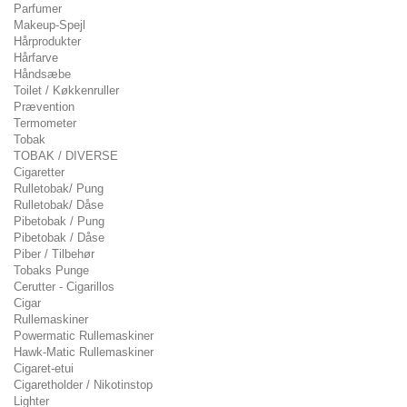
Parfumer
Makeup-Spejl
Hårprodukter
Hårfarve
Håndsæbe
Toilet / Køkkenruller
Prævention
Termometer
Tobak
TOBAK / DIVERSE
Cigaretter
Rulletobak/ Pung
Rulletobak/ Dåse
Pibetobak / Pung
Pibetobak / Dåse
Piber / Tilbehør
Tobaks Punge
Cerutter - Cigarillos
Cigar
Rullemaskiner
Powermatic Rullemaskiner
Hawk-Matic Rullemaskiner
Cigaret-etui
Cigaretholder / Nikotinstop
Lighter