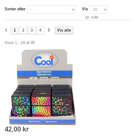
Sorter efter
Vis
pr. side
1
2
3
4
Vis alle
Viser 1 - 24 af 95
42,00 kr