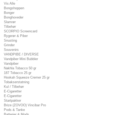
Vis Alle
Bongshoppen
Bonger
Bonghoveder
Slamrør
Tilbehør
SCORPIO Screencard
Rygerør & Piber
Snusting
Grinder
Souvenirs
VANDPIBE / DIVERSE
Vandpiber Mini Bubbler
Vandpiber
Nakhla Tobacco 50 gr
187 Tobacco 25 gr
Hookah Squeeze Cremer 25 gr
Tobakserstatning
Kul / Tilbehør
E-Cigaretter
E-Cigaretter
Startpakker
Brize (ZOVOO) Vincibar Pro
Pods & Tanke
Batterier & Mods