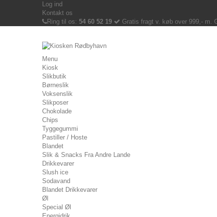
Log ind
Kontakt os
Ring til os:
54 60 52 19
Gratis fragt v. køb over 999,- m.
Menu
Kiosk
Slikbutik
Børneslik
Voksenslik
Slikposer
Chokolade
Chips
Tyggegummi
Pastiller / Hoste
Blandet
Slik & Snacks Fra Andre Lande
Drikkevarer
Slush ice
Sodavand
Blandet Drikkevarer
Øl
Special Øl
Energidrik