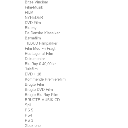
Brize Vincibar
Film-Musik
FILM
NYHEDER
DVD Film
Blu-ray
De Danske Klassiker
Børnefilm
TILBUD Filmpakker
Film Med Fri Fragt
Restlager af Film
Dokumentar
Blu-Ray 0-40,00 kr
Julefilm
DVD + 18
Kommende Premierefilm
Brugte Film
Brugte DVD Film
Brugte Blu-Ray Film
BRUGTE MUSIK CD
Spil
PS 5
PS4
PS 3
Xbox one