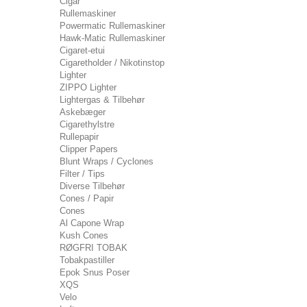
Cigar
Rullemaskiner
Powermatic Rullemaskiner
Hawk-Matic Rullemaskiner
Cigaret-etui
Cigaretholder / Nikotinstop
Lighter
ZIPPO Lighter
Lightergas & Tilbehør
Askebæger
Cigarethylstre
Rullepapir
Clipper Papers
Blunt Wraps / Cyclones
Filter / Tips
Diverse Tilbehør
Cones / Papir
Cones
Al Capone Wrap
Kush Cones
RØGFRI TOBAK
Tobakpastiller
Epok Snus Poser
XQS
Velo