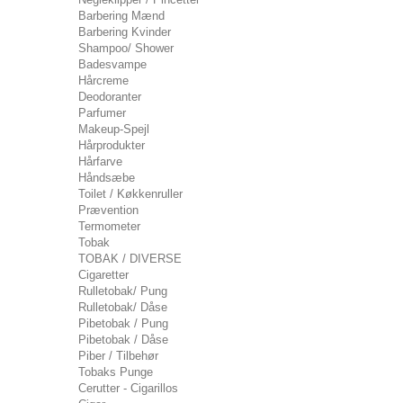
Barbering Mænd
Barbering Kvinder
Shampoo/ Shower
Badesvampe
Hårcreme
Deodoranter
Parfumer
Makeup-Spejl
Hårprodukter
Hårfarve
Håndsæbe
Toilet / Køkkenruller
Prævention
Termometer
Tobak
TOBAK / DIVERSE
Cigaretter
Rulletobak/ Pung
Rulletobak/ Dåse
Pibetobak / Pung
Pibetobak / Dåse
Piber / Tilbehør
Tobaks Punge
Cerutter - Cigarillos