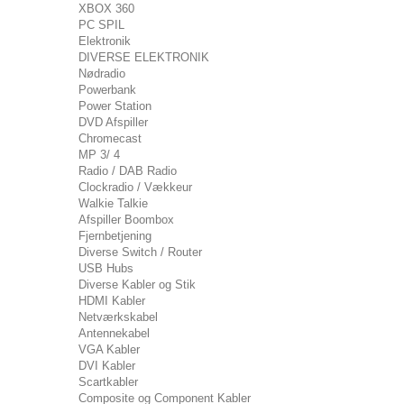
XBOX 360
PC SPIL
Elektronik
DIVERSE ELEKTRONIK
Nødradio
Powerbank
Power Station
DVD Afspiller
Chromecast
MP 3/ 4
Radio / DAB Radio
Clockradio / Vækkeur
Walkie Talkie
Afspiller Boombox
Fjernbetjening
Diverse Switch / Router
USB Hubs
Diverse Kabler og Stik
HDMI Kabler
Netværkskabel
Antennekabel
VGA Kabler
DVI Kabler
Scartkabler
Composite og Component Kabler