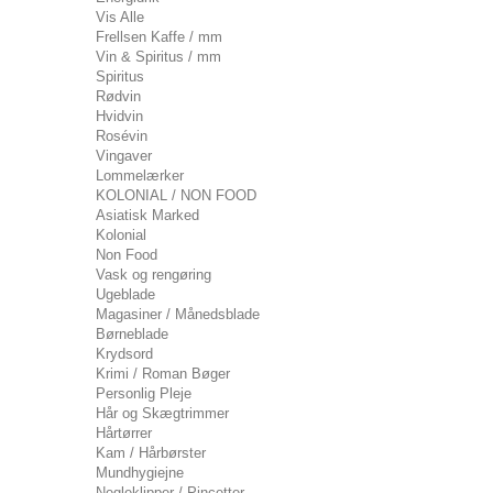
Vis Alle
Frellsen Kaffe / mm
Vin & Spiritus / mm
Spiritus
Rødvin
Hvidvin
Rosévin
Vingaver
Lommelærker
KOLONIAL / NON FOOD
Asiatisk Marked
Kolonial
Non Food
Vask og rengøring
Ugeblade
Magasiner / Månedsblade
Børneblade
Krydsord
Krimi / Roman Bøger
Personlig Pleje
Hår og Skægtrimmer
Hårtørrer
Kam / Hårbørster
Mundhygiejne
Negleklipper / Pincetter