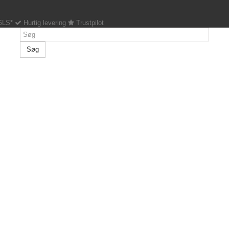
 GLS*
Hurtig levering
Trustpilot
Søg