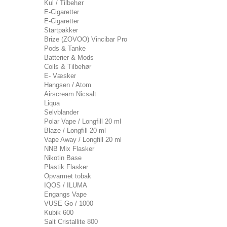
Kul / Tilbehør
E-Cigaretter
E-Cigaretter
Startpakker
Brize (ZOVOO) Vincibar Pro
Pods & Tanke
Batterier & Mods
Coils & Tilbehør
E- Væsker
Hangsen / Atom
Airscream Nicsalt
Liqua
Selvblander
Polar Vape / Longfill 20 ml
Blaze / Longfill 20 ml
Vape Away / Longfill 20 ml
NNB Mix Flasker
Nikotin Base
Plastik Flasker
Opvarmet tobak
IQOS / ILUMA
Engangs Vape
VUSE Go / 1000
Kubik 600
Salt Cristallite 800