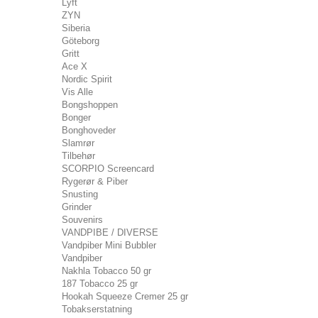
Lyft
ZYN
Siberia
Göteborg
Gritt
Ace X
Nordic Spirit
Vis Alle
Bongshoppen
Bonger
Bonghoveder
Slamrør
Tilbehør
SCORPIO Screencard
Rygerør & Piber
Snusting
Grinder
Souvenirs
VANDPIBE / DIVERSE
Vandpiber Mini Bubbler
Vandpiber
Nakhla Tobacco 50 gr
187 Tobacco 25 gr
Hookah Squeeze Cremer 25 gr
Tobakserstatning