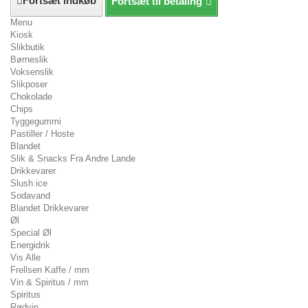
Fortsæt indkøb
Fortsæt til betaling
Menu
Kiosk
Slikbutik
Børneslik
Voksenslik
Slikposer
Chokolade
Chips
Tyggegummi
Pastiller / Hoste
Blandet
Slik & Snacks Fra Andre Lande
Drikkevarer
Slush ice
Sodavand
Blandet Drikkevarer
Øl
Special Øl
Energidrik
Vis Alle
Frellsen Kaffe / mm
Vin & Spiritus / mm
Spiritus
Rødvin