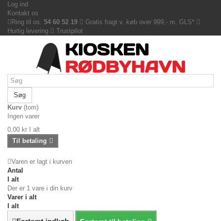
Log ind
Kontakt os
Ring til os:
54 60 52 19
Gratis fragt v. køb over 999,- m. GLS*
Hurtig levering
Trustpilot
Søg
Kurv
(tom)
Ingen varer
0,00 kr
I alt
Til betaling
Varen er lagt i kurven
Antal
I alt
Der er 1 vare i din kurv
Varer i alt
I alt