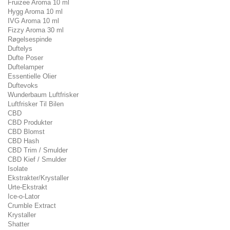
Fruizee Aroma 10 ml
Hygg Aroma 10 ml
IVG Aroma 10 ml
Fizzy Aroma 30 ml
Røgelsespinde
Duftelys
Dufte Poser
Duftelamper
Essentielle Olier
Duftevoks
Wunderbaum Luftfrisker
Luftfrisker Til Bilen
CBD
CBD Produkter
CBD Blomst
CBD Hash
CBD Trim / Smulder
CBD Kief / Smulder
Isolate
Ekstrakter/Krystaller
Urte-Ekstrakt
Ice-o-Lator
Crumble Extract
Krystaller
Shatter