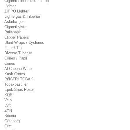
Cigaretholder / Nikotinstop
Lighter
ZIPPO Lighter
Lightergas & Tilbehør
Askebæger
Cigarethylstre
Rullepapir
Clipper Papers
Blunt Wraps / Cyclones
Filter / Tips
Diverse Tilbehør
Cones / Papir
Cones
Al Capone Wrap
Kush Cones
RØGFRI TOBAK
Tobakpastiller
Epok Snus Poser
XQS
Velo
Lyft
ZYN
Siberia
Göteborg
Gritt