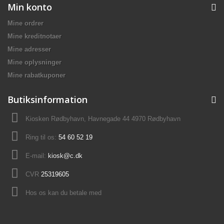
Min konto
Mine ordrer
Mine kreditnotaer
Mine adresser
Mine oplysninger
Mine rabatkuponer
Butiksinformation
Kiosken Rødbyhavn, Havnegade 44 4970 Rødbyhavn
Ring til os:
54 60 52 19
E-mail:
kiosk@c.dk
CVR
25319605
Hos os kan du betale med