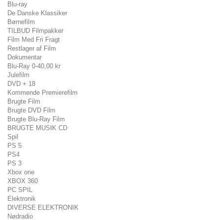
Blu-ray
De Danske Klassiker
Børnefilm
TILBUD Filmpakker
Film Med Fri Fragt
Restlager af Film
Dokumentar
Blu-Ray 0-40,00 kr
Julefilm
DVD + 18
Kommende Premierefilm
Brugte Film
Brugte DVD Film
Brugte Blu-Ray Film
BRUGTE MUSIK CD
Spil
PS 5
PS4
PS 3
Xbox one
XBOX 360
PC SPIL
Elektronik
DIVERSE ELEKTRONIK
Nødradio