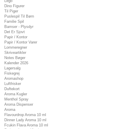
Lego
Dino Figurer
Til Piger
Puslespil Til Børn
Familie Spil
Bamser - Plysdyr
Det Er Sjovt
Papir / Kontor
Papir / Kontor Varer
Lommeregner
Skriveartikler
Notes Bøger
Kalender 2026
Lagersalg
Fiskegrej
Aromashop
Luftfrisker
Duftekort
Aroma Kugler
Menthol Spray
Aroma Dispenser
Aroma
Flavourdrop Aroma 10 ml
Dinner Lady Aroma 10 ml
Fcukin Flava Aroma 10 ml