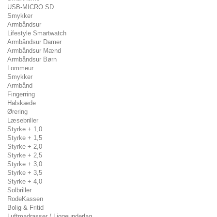
USB-MICRO SD
Smykker
Armbåndsur
Lifestyle Smartwatch
Armbåndsur Damer
Armbåndsur Mænd
Armbåndsur Børn
Lommeur
Smykker
Armbånd
Fingerring
Halskæde
Ørering
Læsebriller
Styrke + 1,0
Styrke + 1,5
Styrke + 2,0
Styrke + 2,5
Styrke + 3,0
Styrke + 3,5
Styrke + 4,0
Solbriller
RodeKassen
Bolig & Fritid
Luftmadrasser / Liggeunderlag