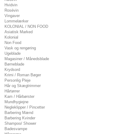
Hvidvin
Rosévin
Vingaver
Lommelærker
KOLONIAL / NON FOOD
Asiatisk Marked
Kolonial
Non Food
Vask og rengøring
Ugeblade
Magasiner / Månedsblade
Børneblade
Krydsord
Krimi / Roman Bøger
Personlig Pleje
Hår og Skægtrimmer
Hårtørrer
Kam / Hårbørster
Mundhygiejne
Negleklipper / Pincetter
Barbering Mænd
Barbering Kvinder
Shampoo/ Shower
Badesvampe