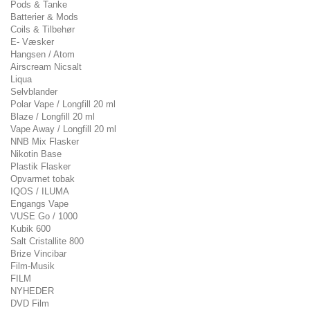
Pods & Tanke
Batterier & Mods
Coils & Tilbehør
E- Væsker
Hangsen / Atom
Airscream Nicsalt
Liqua
Selvblander
Polar Vape / Longfill 20 ml
Blaze / Longfill 20 ml
Vape Away / Longfill 20 ml
NNB Mix Flasker
Nikotin Base
Plastik Flasker
Opvarmet tobak
IQOS / ILUMA
Engangs Vape
VUSE Go / 1000
Kubik 600
Salt Cristallite 800
Brize Vincibar
Film-Musik
FILM
NYHEDER
DVD Film