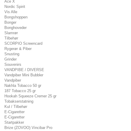
Ace X
Nordic Spirit
Vis Alle
Bongshoppen
Bonger
Bonghoveder
Slamrør
Tilbehør
SCORPIO Screencard
Rygerør & Piber
Snusting
Grinder
Souvenirs
VANDPIBE / DIVERSE
Vandpiber Mini Bubbler
Vandpiber
Nakhla Tobacco 50 gr
187 Tobacco 25 gr
Hookah Squeeze Cremer 25 gr
Tobakserstatning
Kul / Tilbehør
E-Cigaretter
E-Cigaretter
Startpakker
Brize (ZOVOO) Vincibar Pro