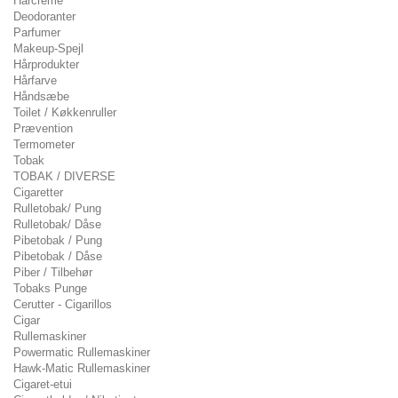
Hårcreme
Deodoranter
Parfumer
Makeup-Spejl
Hårprodukter
Hårfarve
Håndsæbe
Toilet / Køkkenruller
Prævention
Termometer
Tobak
TOBAK / DIVERSE
Cigaretter
Rulletobak/ Pung
Rulletobak/ Dåse
Pibetobak / Pung
Pibetobak / Dåse
Piber / Tilbehør
Tobaks Punge
Cerutter - Cigarillos
Cigar
Rullemaskiner
Powermatic Rullemaskiner
Hawk-Matic Rullemaskiner
Cigaret-etui