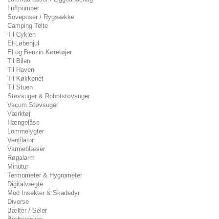
Luftpumper
Soveposer / Rygsække
Camping Telte
Til Cyklen
El-Løbehjul
El og Benzin Køretøjer
Til Bilen
Til Haven
Til Køkkenet
Til Stuen
Støvsuger & Robotstøvsuger
Vacum Støvsuger
Værktøj
Hængelåse
Lommelygter
Ventilator
Varmeblæser
Røgalarm
Minutur
Termometer & Hygrometer
Digitalvægte
Mod Insekter & Skadedyr
Diverse
Bælter / Seler