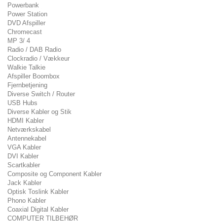
Powerbank
Power Station
DVD Afspiller
Chromecast
MP 3/ 4
Radio / DAB Radio
Clockradio / Vækkeur
Walkie Talkie
Afspiller Boombox
Fjernbetjening
Diverse Switch / Router
USB Hubs
Diverse Kabler og Stik
HDMI Kabler
Netværkskabel
Antennekabel
VGA Kabler
DVI Kabler
Scartkabler
Composite og Component Kabler
Jack Kabler
Optisk Toslink Kabler
Phono Kabler
Coaxial Digital Kabler
COMPUTER TILBEHØR