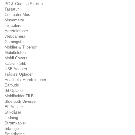
PC & Gaming Skærm
Tastatur
Computer Mus
Musemåtte
Højttalere
Høretelefoner
Webcamera
Gamingstol
Mobiler & Tilbehør
Mobiltelefon
Mobil Covers
Kabler - Stik
USB Adapter
Trådløs Oplader
Headset / Høretelefoner
Earbuds
Bil Oplader
Mobilholder Til Bil
Bluetooth Diverse
EL-Artikler
Stikdåser
Ledning
Strømkabler
Sikringer
Smarthome