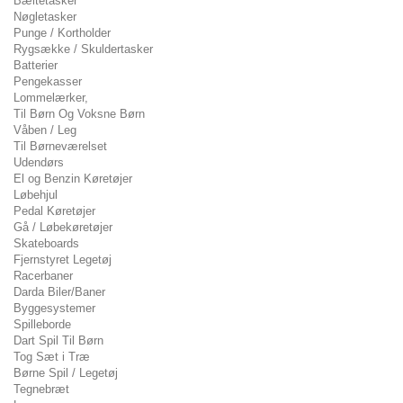
Bæltetasker
Nøgletasker
Punge / Kortholder
Rygsække / Skuldertasker
Batterier
Pengekasser
Lommelærker,
Til Børn Og Voksne Børn
Våben / Leg
Til Børneværelset
Udendørs
El og Benzin Køretøjer
Løbehjul
Pedal Køretøjer
Gå / Løbekøretøjer
Skateboards
Fjernstyret Legetøj
Racerbaner
Darda Biler/Baner
Byggesystemer
Spilleborde
Dart Spil Til Børn
Tog Sæt i Træ
Børne Spil / Legetøj
Tegnebræt