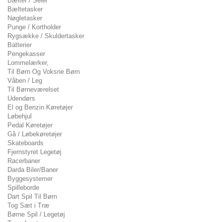
Bælter / Seler
Bæltetasker
Nøgletasker
Punge / Kortholder
Rygsække / Skuldertasker
Batterier
Pengekasser
Lommelærker,
Til Børn Og Voksne Børn
Våben / Leg
Til Børneværelset
Udendørs
El og Benzin Køretøjer
Løbehjul
Pedal Køretøjer
Gå / Løbekøretøjer
Skateboards
Fjernstyret Legetøj
Racerbaner
Darda Biler/Baner
Byggesystemer
Spilleborde
Dart Spil Til Børn
Tog Sæt i Træ
Børne Spil / Legetøj