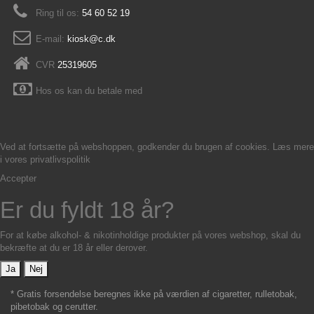
Ring til os:
54 60 52 19
E-mail:
kiosk@c.dk
CVR
25319605
Hos os kan du betale med
Ved at fortsætte på webshoppen, godkender du brugen af cookies. Læs mere
i vores
privatlivspolitik
Accepter
Er du fyldt 18 år?
For at købe alkohol- & nikotinholdige produkter på vores webshop, skal du
bekræfte at du er 18 år eller derover.
Ja
Nej
* Gratis forsendelse beregnes ikke på værdien af cigaretter, rulletobak,
pibetobak og cerutter.