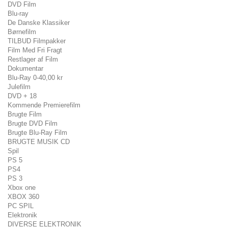
DVD Film
Blu-ray
De Danske Klassiker
Børnefilm
TILBUD Filmpakker
Film Med Fri Fragt
Restlager af Film
Dokumentar
Blu-Ray 0-40,00 kr
Julefilm
DVD + 18
Kommende Premierefilm
Brugte Film
Brugte DVD Film
Brugte Blu-Ray Film
BRUGTE MUSIK CD
Spil
PS 5
PS4
PS 3
Xbox one
XBOX 360
PC SPIL
Elektronik
DIVERSE ELEKTRONIK