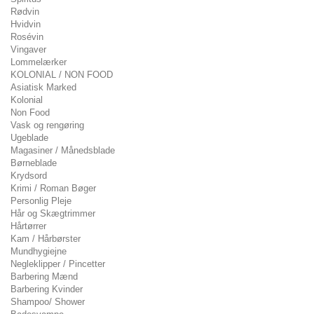
Rødvin
Hvidvin
Rosévin
Vingaver
Lommelærker
KOLONIAL / NON FOOD
Asiatisk Marked
Kolonial
Non Food
Vask og rengøring
Ugeblade
Magasiner / Månedsblade
Børneblade
Krydsord
Krimi / Roman Bøger
Personlig Pleje
Hår og Skægtrimmer
Hårtørrer
Kam / Hårbørster
Mundhygiejne
Negleklipper / Pincetter
Barbering Mænd
Barbering Kvinder
Shampoo/ Shower