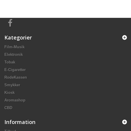
Kategorier
Film-Musik
Elektronik
Tobak
E-Cigaretter
RodeKassen
Smykker
Kiosk
Aromashop
CBD
Information