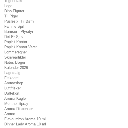
Tegnebræt
Lego
Dino Figurer
Til Piger
Puslespil Til Børn
Familie Spil
Bamser - Plysdyr
Det Er Sjovt
Papir / Kontor
Papir / Kontor Varer
Lommeregner
Skriveartikler
Notes Bøger
Kalender 2026
Lagersalg
Fiskegrej
Aromashop
Luftfrisker
Duftekort
Aroma Kugler
Menthol Spray
Aroma Dispenser
Aroma
Flavourdrop Aroma 10 ml
Dinner Lady Aroma 10 ml