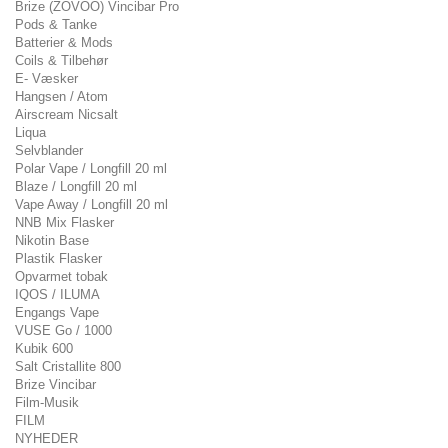
Brize (ZOVOO) Vincibar Pro
Pods & Tanke
Batterier & Mods
Coils & Tilbehør
E- Væsker
Hangsen / Atom
Airscream Nicsalt
Liqua
Selvblander
Polar Vape / Longfill 20 ml
Blaze / Longfill 20 ml
Vape Away / Longfill 20 ml
NNB Mix Flasker
Nikotin Base
Plastik Flasker
Opvarmet tobak
IQOS / ILUMA
Engangs Vape
VUSE Go / 1000
Kubik 600
Salt Cristallite 800
Brize Vincibar
Film-Musik
FILM
NYHEDER