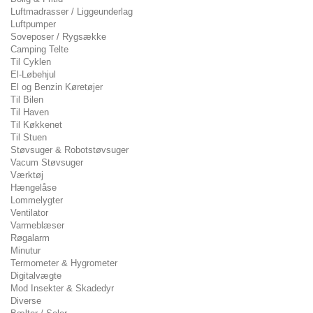
Luftmadrasser / Liggeunderlag
Luftpumper
Soveposer / Rygsække
Camping Telte
Til Cyklen
El-Løbehjul
El og Benzin Køretøjer
Til Bilen
Til Haven
Til Køkkenet
Til Stuen
Støvsuger & Robotstøvsuger
Vacum Støvsuger
Værktøj
Hængelåse
Lommelygter
Ventilator
Varmeblæser
Røgalarm
Minutur
Termometer & Hygrometer
Digitalvægte
Mod Insekter & Skadedyr
Diverse