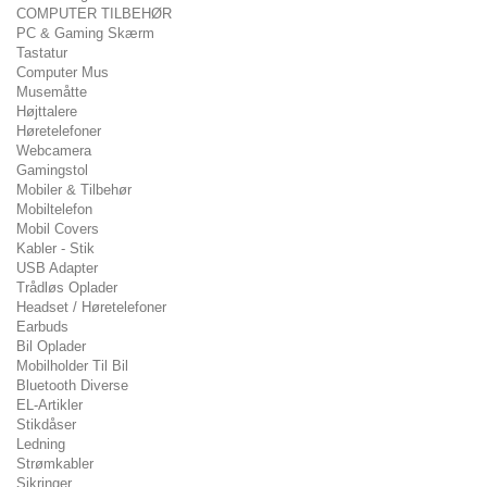
COMPUTER TILBEHØR
PC & Gaming Skærm
Tastatur
Computer Mus
Musemåtte
Højttalere
Høretelefoner
Webcamera
Gamingstol
Mobiler & Tilbehør
Mobiltelefon
Mobil Covers
Kabler - Stik
USB Adapter
Trådløs Oplader
Headset / Høretelefoner
Earbuds
Bil Oplader
Mobilholder Til Bil
Bluetooth Diverse
EL-Artikler
Stikdåser
Ledning
Strømkabler
Sikringer