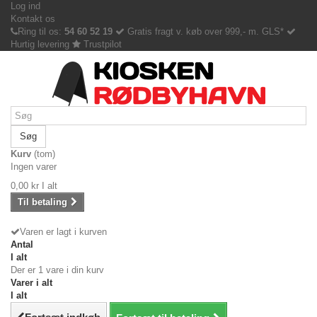
Log ind
Kontakt os
Ring til os:
54 60 52 19
Gratis fragt v. køb over 999,- m. GLS*
Hurtig levering
Trustpilot
Søg
Kurv
(tom)
Ingen varer
0,00 kr
I alt
Til betaling
Varen er lagt i kurven
Antal
I alt
Der er 1 vare i din kurv
Varer i alt
I alt