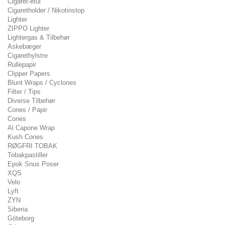
Cigaret-etui
Cigaretholder / Nikotinstop
Lighter
ZIPPO Lighter
Lightergas & Tilbehør
Askebæger
Cigarethylstre
Rullepapir
Clipper Papers
Blunt Wraps / Cyclones
Filter / Tips
Diverse Tilbehør
Cones / Papir
Cones
Al Capone Wrap
Kush Cones
RØGFRI TOBAK
Tobakpastiller
Epok Snus Poser
XQS
Velo
Lyft
ZYN
Siberia
Göteborg