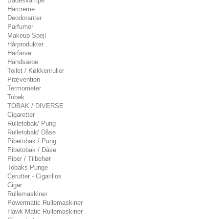
Badesvampe
Hårcreme
Deodoranter
Parfumer
Makeup-Spejl
Hårprodukter
Hårfarve
Håndsæbe
Toilet / Køkkenruller
Prævention
Termometer
Tobak
TOBAK / DIVERSE
Cigaretter
Rulletobak/ Pung
Rulletobak/ Dåse
Pibetobak / Pung
Pibetobak / Dåse
Piber / Tilbehør
Tobaks Punge
Cerutter - Cigarillos
Cigar
Rullemaskiner
Powermatic Rullemaskiner
Hawk-Matic Rullemaskiner