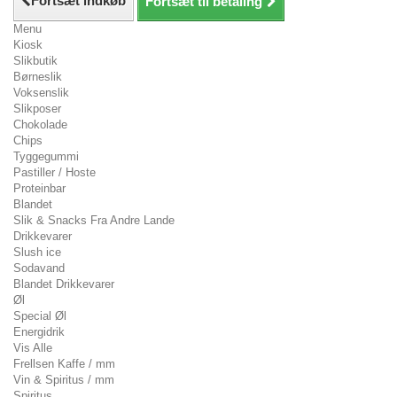
Fortsæt indkøb
Fortsæt til betaling
Menu
Kiosk
Slikbutik
Børneslik
Voksenslik
Slikposer
Chokolade
Chips
Tyggegummi
Pastiller / Hoste
Proteinbar
Blandet
Slik & Snacks Fra Andre Lande
Drikkevarer
Slush ice
Sodavand
Blandet Drikkevarer
Øl
Special Øl
Energidrik
Vis Alle
Frellsen Kaffe / mm
Vin & Spiritus / mm
Spiritus