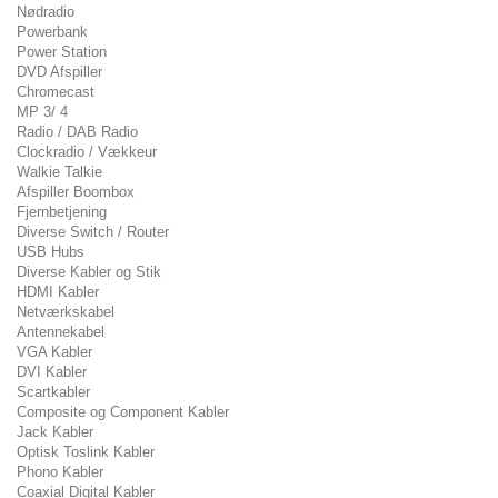
Nødradio
Powerbank
Power Station
DVD Afspiller
Chromecast
MP 3/ 4
Radio / DAB Radio
Clockradio / Vækkeur
Walkie Talkie
Afspiller Boombox
Fjernbetjening
Diverse Switch / Router
USB Hubs
Diverse Kabler og Stik
HDMI Kabler
Netværkskabel
Antennekabel
VGA Kabler
DVI Kabler
Scartkabler
Composite og Component Kabler
Jack Kabler
Optisk Toslink Kabler
Phono Kabler
Coaxial Digital Kabler