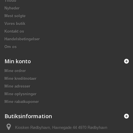
Tilbud
Nyheder
Mest solgte
Vores butik
Kontakt os
Handelsbetingelser
Om os
Min konto
Mine ordrer
Mine kreditnotaer
Mine adresser
Mine oplysninger
Mine rabatkuponer
Butiksinformation
Kiosken Rødbyhavn, Havnegade 44 4970 Rødbyhavn