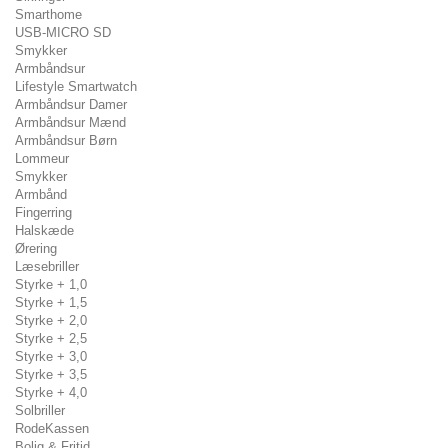
Smarthome
USB-MICRO SD
Smykker
Armbåndsur
Lifestyle Smartwatch
Armbåndsur Damer
Armbåndsur Mænd
Armbåndsur Børn
Lommeur
Smykker
Armbånd
Fingerring
Halskæde
Ørering
Læsebriller
Styrke + 1,0
Styrke + 1,5
Styrke + 2,0
Styrke + 2,5
Styrke + 3,0
Styrke + 3,5
Styrke + 4,0
Solbriller
RodeKassen
Bolig & Fritid