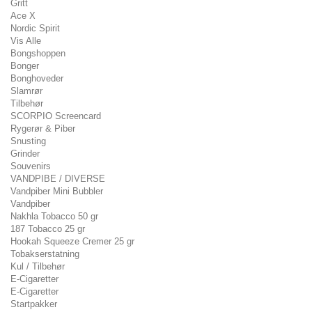
Gritt
Ace X
Nordic Spirit
Vis Alle
Bongshoppen
Bonger
Bonghoveder
Slamrør
Tilbehør
SCORPIO Screencard
Rygerør & Piber
Snusting
Grinder
Souvenirs
VANDPIBE / DIVERSE
Vandpiber Mini Bubbler
Vandpiber
Nakhla Tobacco 50 gr
187 Tobacco 25 gr
Hookah Squeeze Cremer 25 gr
Tobakserstatning
Kul / Tilbehør
E-Cigaretter
E-Cigaretter
Startpakker