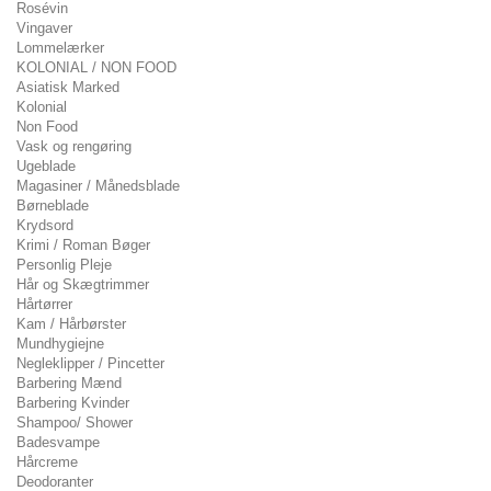
Rosévin
Vingaver
Lommelærker
KOLONIAL / NON FOOD
Asiatisk Marked
Kolonial
Non Food
Vask og rengøring
Ugeblade
Magasiner / Månedsblade
Børneblade
Krydsord
Krimi / Roman Bøger
Personlig Pleje
Hår og Skægtrimmer
Hårtørrer
Kam / Hårbørster
Mundhygiejne
Negleklipper / Pincetter
Barbering Mænd
Barbering Kvinder
Shampoo/ Shower
Badesvampe
Hårcreme
Deodoranter