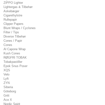
ZIPPO Lighter
Lightergas & Tilbehør
Askebæger
Cigarethylstre
Rullepapir
Clipper Papers
Blunt Wraps / Cyclones
Filter / Tips
Diverse Tilbehør
Cones / Papir
Cones
Al Capone Wrap
Kush Cones
RØGFRI TOBAK
Tobakpastiller
Epok Snus Poser
XQS
Velo
Lyft
ZYN
Siberia
Göteborg
Gritt
Ace X
Nordic Spirit