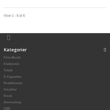
Viser 1 - 6 af 6
Kategorier
Film-Musik
Elektronik
Tobak
E-Cigaretter
RodeKassen
Smykker
Kiosk
Aromashop
CBD