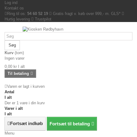
Log ind
Kontakt os
Ring til os:
54 60 52 19
Gratis fragt v. køb over 999,- m. GLS*
Hurtig levering
Trustpilot
Søg
Kurv
(tom)
Ingen varer
0,00 kr
I alt
Til betaling
Varen er lagt i kurven
Antal
I alt
Der er 1 vare i din kurv
Varer i alt
I alt
Fortsæt indkøb
Fortsæt til betaling
Menu