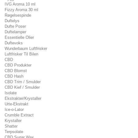
IVG Aroma 10 ml
Fizzy Aroma 30 ml
Røgelsespinde
Duftelys
Dufte Poser
Duftelamper
Essentielle Olier
Duftevoks
Wunderbaum Luftfrisker
Luftfrisker Til Bilen
CBD
CBD Produkter
CBD Blomst
CBD Hash
CBD Trim / Smulder
CBD Kief / Smulder
Isolate
Ekstrakter/Krystaller
Urte-Ekstrakt
Ice-o-Lator
Crumble Extract
Krystaller
Shatter
Terpsolate
CBD Sugar Wax