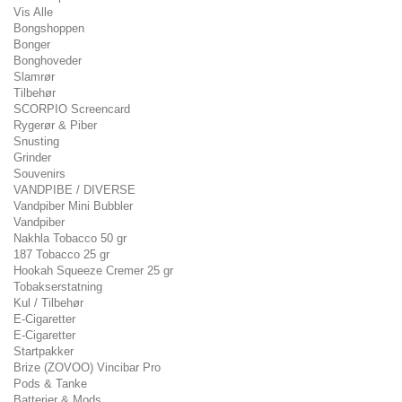
Vis Alle
Bongshoppen
Bonger
Bonghoveder
Slamrør
Tilbehør
SCORPIO Screencard
Rygerør & Piber
Snusting
Grinder
Souvenirs
VANDPIBE / DIVERSE
Vandpiber Mini Bubbler
Vandpiber
Nakhla Tobacco 50 gr
187 Tobacco 25 gr
Hookah Squeeze Cremer 25 gr
Tobakserstatning
Kul / Tilbehør
E-Cigaretter
E-Cigaretter
Startpakker
Brize (ZOVOO) Vincibar Pro
Pods & Tanke
Batterier & Mods