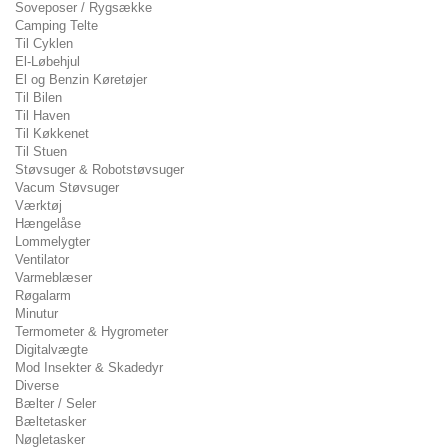
Soveposer / Rygsække
Camping Telte
Til Cyklen
El-Løbehjul
El og Benzin Køretøjer
Til Bilen
Til Haven
Til Køkkenet
Til Stuen
Støvsuger & Robotstøvsuger
Vacum Støvsuger
Værktøj
Hængelåse
Lommelygter
Ventilator
Varmeblæser
Røgalarm
Minutur
Termometer & Hygrometer
Digitalvægte
Mod Insekter & Skadedyr
Diverse
Bælter / Seler
Bæltetasker
Nøgletasker