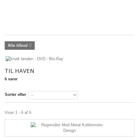
ko
99
14
kr
Alle tilbud
TIL HAVEN
6 varer
Sorter efter
Viser 1 - 6 af 6