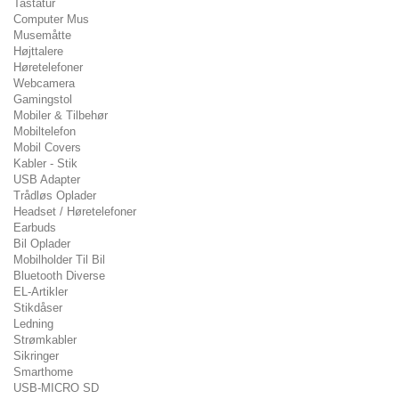
Tastatur
Computer Mus
Musemåtte
Højttalere
Høretelefoner
Webcamera
Gamingstol
Mobiler & Tilbehør
Mobiltelefon
Mobil Covers
Kabler - Stik
USB Adapter
Trådløs Oplader
Headset / Høretelefoner
Earbuds
Bil Oplader
Mobilholder Til Bil
Bluetooth Diverse
EL-Artikler
Stikdåser
Ledning
Strømkabler
Sikringer
Smarthome
USB-MICRO SD