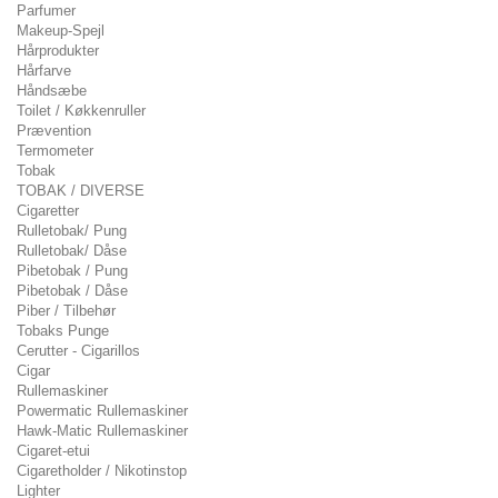
Parfumer
Makeup-Spejl
Hårprodukter
Hårfarve
Håndsæbe
Toilet / Køkkenruller
Prævention
Termometer
Tobak
TOBAK / DIVERSE
Cigaretter
Rulletobak/ Pung
Rulletobak/ Dåse
Pibetobak / Pung
Pibetobak / Dåse
Piber / Tilbehør
Tobaks Punge
Cerutter - Cigarillos
Cigar
Rullemaskiner
Powermatic Rullemaskiner
Hawk-Matic Rullemaskiner
Cigaret-etui
Cigaretholder / Nikotinstop
Lighter