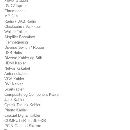
Power Station
DVD Afspiller
Chromecast
MP 3/ 4
Radio / DAB Radio
Clockradio / Vækkeur
Walkie Talkie
Afspiller Boombox
Fjernbetjening
Diverse Switch / Router
USB Hubs
Diverse Kabler og Stik
HDMI Kabler
Netværkskabel
Antennekabel
VGA Kabler
DVI Kabler
Scartkabler
Composite og Component Kabler
Jack Kabler
Optisk Toslink Kabler
Phono Kabler
Coaxial Digital Kabler
COMPUTER TILBEHØR
PC & Gaming Skærm