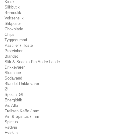
Kiosk
Slikbutik
Børneslik
Voksenslik
Slikposer
Chokolade
Chips
Tyggegummi
Pastiller / Hoste
Proteinbar
Blandet
Slik & Snacks Fra Andre Lande
Drikkevarer
Slush ice
Sodavand
Blandet Drikkevarer
Øl
Special Øl
Energidrik
Vis Alle
Frellsen Kaffe / mm
Vin & Spiritus / mm
Spiritus
Rødvin
Hvidvin