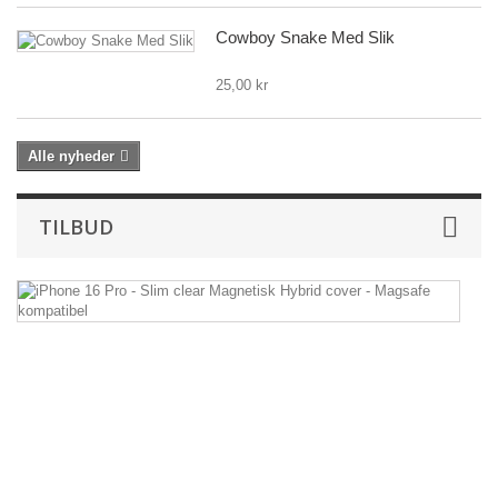
Cowboy Snake Med Slik
25,00 kr
Alle nyheder
TILBUD
iP
1
P
-
Sl
cl
M
Hy
co
-
M