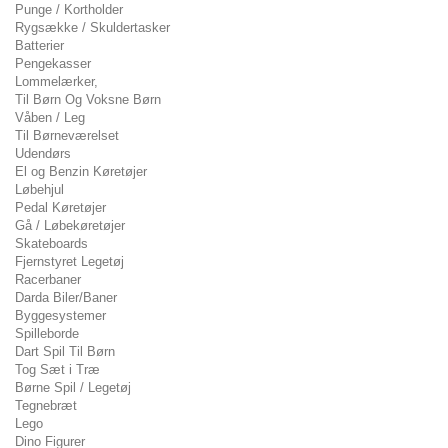
Punge / Kortholder
Rygsække / Skuldertasker
Batterier
Pengekasser
Lommelærker,
Til Børn Og Voksne Børn
Våben / Leg
Til Børneværelset
Udendørs
El og Benzin Køretøjer
Løbehjul
Pedal Køretøjer
Gå / Løbekøretøjer
Skateboards
Fjernstyret Legetøj
Racerbaner
Darda Biler/Baner
Byggesystemer
Spilleborde
Dart Spil Til Børn
Tog Sæt i Træ
Børne Spil / Legetøj
Tegnebræt
Lego
Dino Figurer