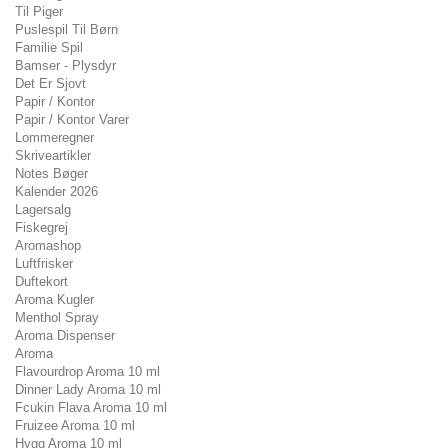
Til Piger
Puslespil Til Børn
Familie Spil
Bamser - Plysdyr
Det Er Sjovt
Papir / Kontor
Papir / Kontor Varer
Lommeregner
Skriveartikler
Notes Bøger
Kalender 2026
Lagersalg
Fiskegrej
Aromashop
Luftfrisker
Duftekort
Aroma Kugler
Menthol Spray
Aroma Dispenser
Aroma
Flavourdrop Aroma 10 ml
Dinner Lady Aroma 10 ml
Fcukin Flava Aroma 10 ml
Fruizee Aroma 10 ml
Hygg Aroma 10 ml