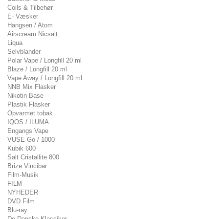
Coils & Tilbehør
E- Væsker
Hangsen / Atom
Airscream Nicsalt
Liqua
Selvblander
Polar Vape / Longfill 20 ml
Blaze / Longfill 20 ml
Vape Away / Longfill 20 ml
NNB Mix Flasker
Nikotin Base
Plastik Flasker
Opvarmet tobak
IQOS / ILUMA
Engangs Vape
VUSE Go / 1000
Kubik 600
Salt Cristallite 800
Brize Vincibar
Film-Musik
FILM
NYHEDER
DVD Film
Blu-ray
De Danske Klassiker