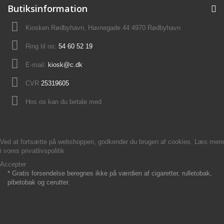
Butiksinformation
Kiosken Rødbyhavn, Havnegade 44 4970 Rødbyhavn
Ring til os:
54 60 52 19
E-mail:
kiosk@c.dk
CVR
25319605
Hos os kan du betale med
Ved at fortsætte på webshoppen, godkender du brugen af cookies. Læs mere
i vores
privatlivspolitik
Accepter
* Gratis forsendelse beregnes ikke på værdien af cigaretter, rulletobak,
pibetobak og cerutter.