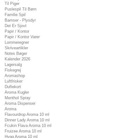
Til Piger
Puslespil Til Børn
Familie Spil
Bamser - Plysdyr
Det Er Sjovt
Papir / Kontor
Papir / Kontor Varer
Lommeregner
Skriveartikler
Notes Bøger
Kalender 2026
Lagersalg
Fiskegrej
Aromashop
Luftfrisker
Duftekort
Aroma Kugler
Menthol Spray
Aroma Dispenser
Aroma
Flavourdrop Aroma 10 ml
Dinner Lady Aroma 10 ml
Fcukin Flava Aroma 10 ml
Fruizee Aroma 10 ml
Hygg Aroma 10 ml