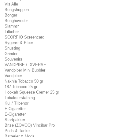
Vis Alle
Bongshoppen
Bonger
Bonghoveder
Slamrør
Tilbehør
SCORPIO Screencard
Rygerør & Piber
Snusting
Grinder
Souvenirs
VANDPIBE / DIVERSE
Vandpiber Mini Bubbler
Vandpiber
Nakhla Tobacco 50 gr
187 Tobacco 25 gr
Hookah Squeeze Cremer 25 gr
Tobakserstatning
Kul / Tilbehør
E-Cigaretter
E-Cigaretter
Startpakker
Brize (ZOVOO) Vincibar Pro
Pods & Tanke
Batterier & Mods