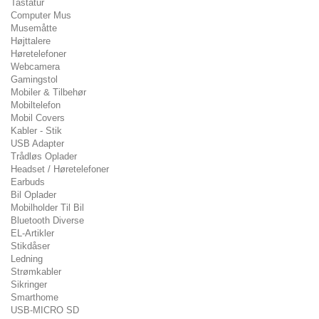
Tastatur
Computer Mus
Musemåtte
Højttalere
Høretelefoner
Webcamera
Gamingstol
Mobiler & Tilbehør
Mobiltelefon
Mobil Covers
Kabler - Stik
USB Adapter
Trådløs Oplader
Headset / Høretelefoner
Earbuds
Bil Oplader
Mobilholder Til Bil
Bluetooth Diverse
EL-Artikler
Stikdåser
Ledning
Strømkabler
Sikringer
Smarthome
USB-MICRO SD