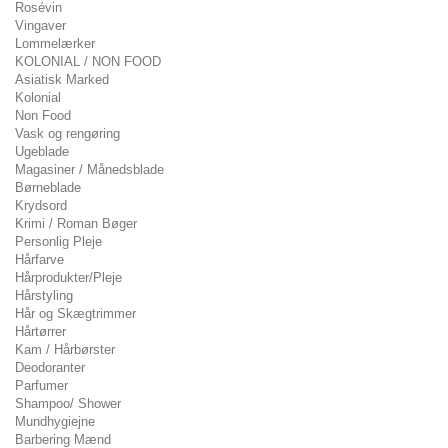
Rosévin
Vingaver
Lommelærker
KOLONIAL / NON FOOD
Asiatisk Marked
Kolonial
Non Food
Vask og rengøring
Ugeblade
Magasiner / Månedsblade
Børneblade
Krydsord
Krimi / Roman Bøger
Personlig Pleje
Hårfarve
Hårprodukter/Pleje
Hårstyling
Hår og Skægtrimmer
Hårtørrer
Kam / Hårbørster
Deodoranter
Parfumer
Shampoo/ Shower
Mundhygiejne
Barbering Mænd