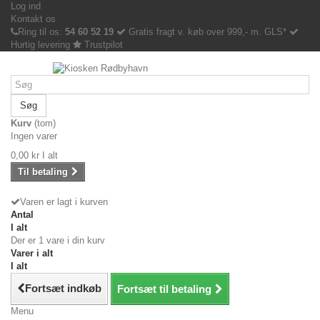
Log ind
Kontakt os
Ring til os:
54 60 52 19
Gratis fragt v. køb over 999,- m. GLS*
Hurtig levering
Trustpilot
Søg
Kurv
(tom)
Ingen varer
0,00 kr
I alt
Til betaling
Varen er lagt i kurven
Antal
I alt
Der er 1 vare i din kurv
Varer i alt
I alt
Fortsæt indkøb
Fortsæt til betaling
Menu