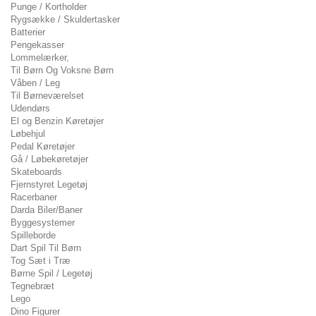
Punge / Kortholder
Rygsække / Skuldertasker
Batterier
Pengekasser
Lommelærker,
Til Børn Og Voksne Børn
Våben / Leg
Til Børneværelset
Udendørs
El og Benzin Køretøjer
Løbehjul
Pedal Køretøjer
Gå / Løbekøretøjer
Skateboards
Fjernstyret Legetøj
Racerbaner
Darda Biler/Baner
Byggesystemer
Spilleborde
Dart Spil Til Børn
Tog Sæt i Træ
Børne Spil / Legetøj
Tegnebræt
Lego
Dino Figurer