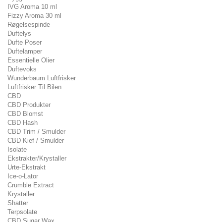
IVG Aroma 10 ml
Fizzy Aroma 30 ml
Røgelsespinde
Duftelys
Dufte Poser
Duftelamper
Essentielle Olier
Duftevoks
Wunderbaum Luftfrisker
Luftfrisker Til Bilen
CBD
CBD Produkter
CBD Blomst
CBD Hash
CBD Trim / Smulder
CBD Kief / Smulder
Isolate
Ekstrakter/Krystaller
Urte-Ekstrakt
Ice-o-Lator
Crumble Extract
Krystaller
Shatter
Terpsolate
CBD Sugar Wax