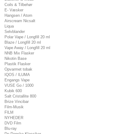
Coils & Tilbehør
E- Væsker
Hangsen / Atom
Airscream Nicsalt
Liqua
Selvblander
Polar Vape / Longfill 20 ml
Blaze / Longfill 20 ml
Vape Away / Longfill 20 ml
NNB Mix Flasker
Nikotin Base
Plastik Flasker
Opvarmet tobak
IQOS / ILUMA
Engangs Vape
VUSE Go / 1000
Kubik 600
Salt Cristallite 800
Brize Vincibar
Film-Musik
FILM
NYHEDER
DVD Film
Blu-ray
De Danske Klassiker