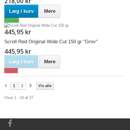
218,00 kr
Læg i kurv
Mere
På lager
445,95 kr
Scroll Red Original Wide Cut 150 gr "Grov"
445,95 kr
Læg i kurv
Mere
Udsolgt
1
2
Vis alle
Viser 1 - 24 af 27