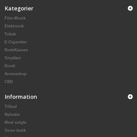
Kategorier
Film-Musik
Elektronik
Tobak
E-Cigaretter
RodeKassen
Smykker
Kiosk
Aromashop
CBD
Information
Tilbud
Nyheder
Mest solgte
Vores butik