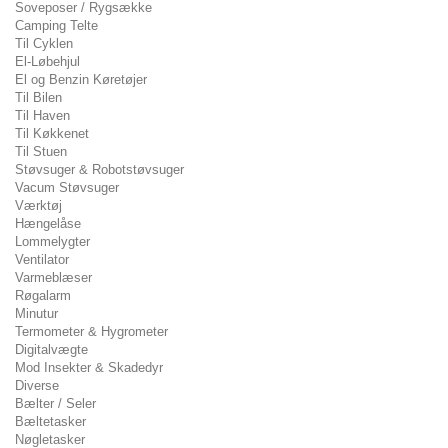
Soveposer / Rygsække
Camping Telte
Til Cyklen
El-Løbehjul
El og Benzin Køretøjer
Til Bilen
Til Haven
Til Køkkenet
Til Stuen
Støvsuger & Robotstøvsuger
Vacum Støvsuger
Værktøj
Hængelåse
Lommelygter
Ventilator
Varmeblæser
Røgalarm
Minutur
Termometer & Hygrometer
Digitalvægte
Mod Insekter & Skadedyr
Diverse
Bælter / Seler
Bæltetasker
Nøgletasker