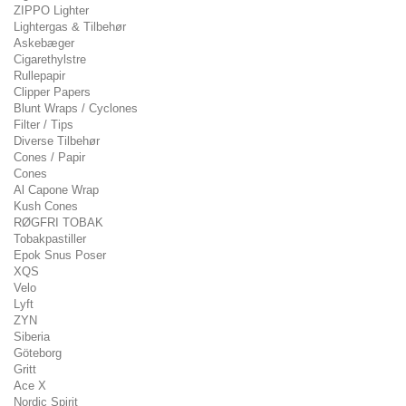
ZIPPO Lighter
Lightergas & Tilbehør
Askebæger
Cigarethylstre
Rullepapir
Clipper Papers
Blunt Wraps / Cyclones
Filter / Tips
Diverse Tilbehør
Cones / Papir
Cones
Al Capone Wrap
Kush Cones
RØGFRI TOBAK
Tobakpastiller
Epok Snus Poser
XQS
Velo
Lyft
ZYN
Siberia
Göteborg
Gritt
Ace X
Nordic Spirit