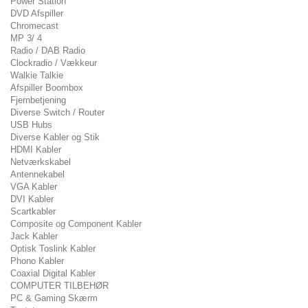
Power Station
DVD Afspiller
Chromecast
MP 3/ 4
Radio / DAB Radio
Clockradio / Vækkeur
Walkie Talkie
Afspiller Boombox
Fjernbetjening
Diverse Switch / Router
USB Hubs
Diverse Kabler og Stik
HDMI Kabler
Netværkskabel
Antennekabel
VGA Kabler
DVI Kabler
Scartkabler
Composite og Component Kabler
Jack Kabler
Optisk Toslink Kabler
Phono Kabler
Coaxial Digital Kabler
COMPUTER TILBEHØR
PC & Gaming Skærm