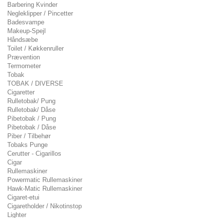
Barbering Kvinder
Negleklipper / Pincetter
Badesvampe
Makeup-Spejl
Håndsæbe
Toilet / Køkkenruller
Prævention
Termometer
Tobak
TOBAK / DIVERSE
Cigaretter
Rulletobak/ Pung
Rulletobak/ Dåse
Pibetobak / Pung
Pibetobak / Dåse
Piber / Tilbehør
Tobaks Punge
Cerutter - Cigarillos
Cigar
Rullemaskiner
Powermatic Rullemaskiner
Hawk-Matic Rullemaskiner
Cigaret-etui
Cigaretholder / Nikotinstop
Lighter