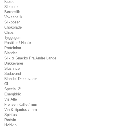
Kiosk
Slikbutik
Børneslik
Voksenslik
Slikposer
Chokolade
Chips
Tyggegummi
Pastiller / Hoste
Proteinbar
Blandet
Slik & Snacks Fra Andre Lande
Drikkevarer
Slush ice
Sodavand
Blandet Drikkevarer
Øl
Special Øl
Energidrik
Vis Alle
Frellsen Kaffe / mm
Vin & Spiritus / mm
Spiritus
Rødvin
Hvidvin