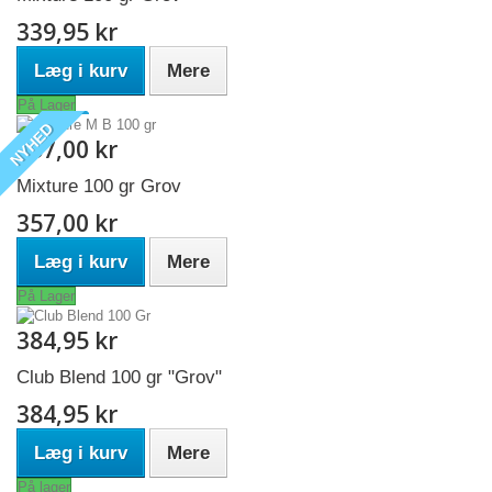
339,95 kr
Læg i kurv
Mere
På Lager
NYHED
357,00 kr
Mixture 100 gr Grov
357,00 kr
Læg i kurv
Mere
På Lager
384,95 kr
Club Blend 100 gr "Grov"
384,95 kr
Læg i kurv
Mere
På lager