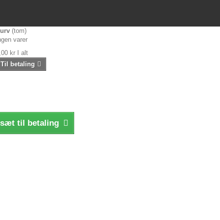
urv
(tom)
ngen varer
,00 kr
I alt
Til betaling
sæt til betaling