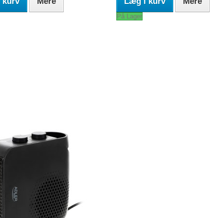
 kurv
Mere
Læg i kurv
Mere
På Lager