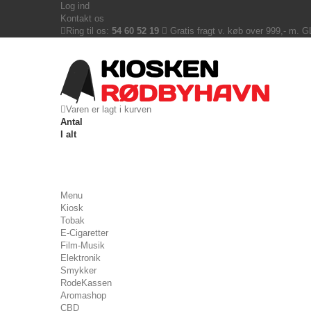
Log ind
Kontakt os
Ring til os:
54 60 52 19
Gratis fragt v. køb over 999,- m. 
Varen er lagt i kurven
Antal
I alt
Menu
Kiosk
Tobak
E-Cigaretter
Film-Musik
Elektronik
Smykker
RodeKassen
Aromashop
CBD