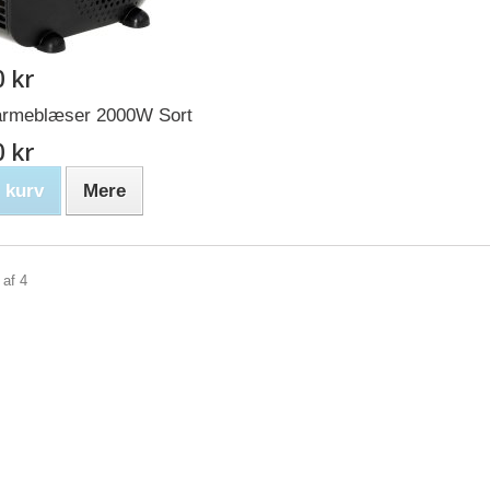
0 kr
armeblæser 2000W Sort
0 kr
 kurv
Mere
 af 4