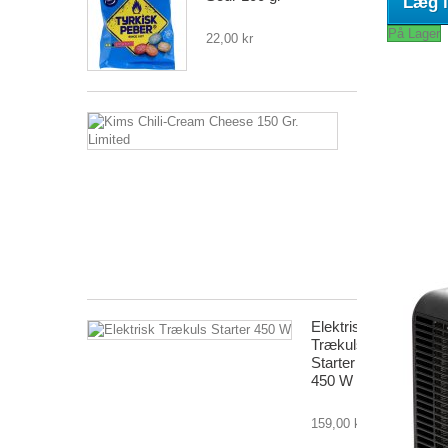
Læg i
På Lager
22,00 kr
Kims
Chili-
Cream
Cheese
150
Gr.
Limited
24,95 kr
Elektrisk
Trækuls
Starter
450 W
159,00 kr