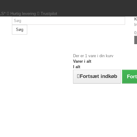
GLS*
Hurtig levering
Trustpilot
K
I
Søg
0
Der er 1 vare i din kurv
Varer i alt
I alt
Fortsæt indkøb
Fort