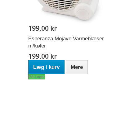
199,00 kr
Esperanza Mojave Varmeblæser
m/køler
199,00 kr
Læg i kurv
Mere
På Lager