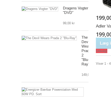
Dragens Vogter
"DVD"
199,0
99,00 kr
Adler V
199,0
The
Devil
Læg i
Wears
Prada
Udsolgt
2
"Blu-
Viser 1 - 4
Ray"
149,00 kr
Energizer
Bærbar
Powerstation
Med
60W