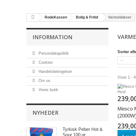
RodeKassen
Bolig & Fritid
Varmeblæser
VARM
INFORMATION
Sorter eft
Persondatapolitik
Cookies
Handelsbetingelser
Viser 1 - 4
Om os
Vores butik
239,0
Mesco 
NYHEDER
(2000W)
239,0
Tyrkisk Peber Hot &
Sour 100 gr