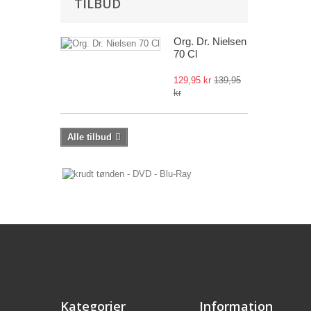
TILBUD
Org. Dr. Nielsen
70 Cl
129,95 kr
139,95
kr
Alle tilbud
Kategorier
Information