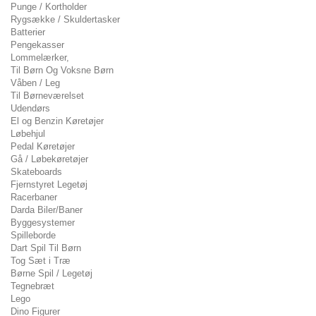
Punge / Kortholder
Rygsække / Skuldertasker
Batterier
Pengekasser
Lommelærker,
Til Børn Og Voksne Børn
Våben / Leg
Til Børneværelset
Udendørs
El og Benzin Køretøjer
Løbehjul
Pedal Køretøjer
Gå / Løbekøretøjer
Skateboards
Fjernstyret Legetøj
Racerbaner
Darda Biler/Baner
Byggesystemer
Spilleborde
Dart Spil Til Børn
Tog Sæt i Træ
Børne Spil / Legetøj
Tegnebræt
Lego
Dino Figurer