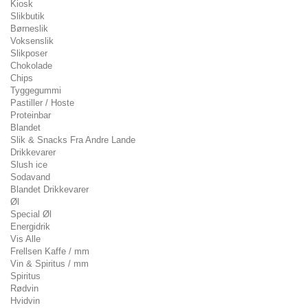
Kiosk
Slikbutik
Børneslik
Voksenslik
Slikposer
Chokolade
Chips
Tyggegummi
Pastiller / Hoste
Proteinbar
Blandet
Slik & Snacks Fra Andre Lande
Drikkevarer
Slush ice
Sodavand
Blandet Drikkevarer
Øl
Special Øl
Energidrik
Vis Alle
Frellsen Kaffe / mm
Vin & Spiritus / mm
Spiritus
Rødvin
Hvidvin