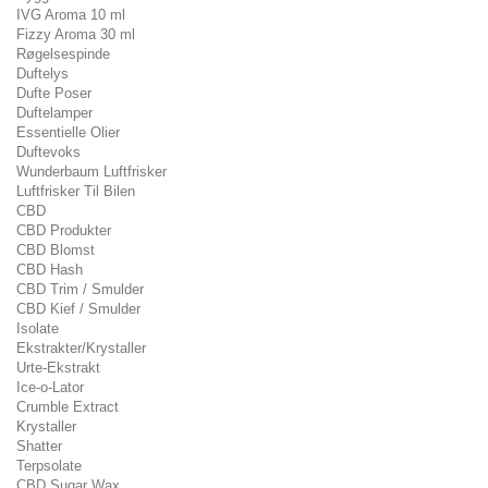
IVG Aroma 10 ml
Fizzy Aroma 30 ml
Røgelsespinde
Duftelys
Dufte Poser
Duftelamper
Essentielle Olier
Duftevoks
Wunderbaum Luftfrisker
Luftfrisker Til Bilen
CBD
CBD Produkter
CBD Blomst
CBD Hash
CBD Trim / Smulder
CBD Kief / Smulder
Isolate
Ekstrakter/Krystaller
Urte-Ekstrakt
Ice-o-Lator
Crumble Extract
Krystaller
Shatter
Terpsolate
CBD Sugar Wax