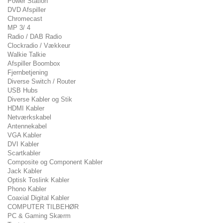
Power Station
DVD Afspiller
Chromecast
MP 3/ 4
Radio / DAB Radio
Clockradio / Vækkeur
Walkie Talkie
Afspiller Boombox
Fjernbetjening
Diverse Switch / Router
USB Hubs
Diverse Kabler og Stik
HDMI Kabler
Netværkskabel
Antennekabel
VGA Kabler
DVI Kabler
Scartkabler
Composite og Component Kabler
Jack Kabler
Optisk Toslink Kabler
Phono Kabler
Coaxial Digital Kabler
COMPUTER TILBEHØR
PC & Gaming Skærm