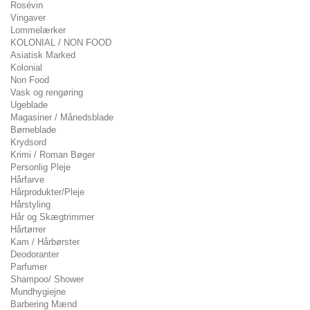
Rosévin
Vingaver
Lommelærker
KOLONIAL / NON FOOD
Asiatisk Marked
Kolonial
Non Food
Vask og rengøring
Ugeblade
Magasiner / Månedsblade
Børneblade
Krydsord
Krimi / Roman Bøger
Personlig Pleje
Hårfarve
Hårprodukter/Pleje
Hårstyling
Hår og Skægtrimmer
Hårtørrer
Kam / Hårbørster
Deodoranter
Parfumer
Shampoo/ Shower
Mundhygiejne
Barbering Mænd