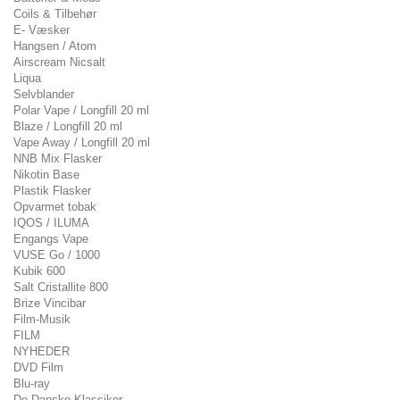
Coils & Tilbehør
E- Væsker
Hangsen / Atom
Airscream Nicsalt
Liqua
Selvblander
Polar Vape / Longfill 20 ml
Blaze / Longfill 20 ml
Vape Away / Longfill 20 ml
NNB Mix Flasker
Nikotin Base
Plastik Flasker
Opvarmet tobak
IQOS / ILUMA
Engangs Vape
VUSE Go / 1000
Kubik 600
Salt Cristallite 800
Brize Vincibar
Film-Musik
FILM
NYHEDER
DVD Film
Blu-ray
De Danske Klassiker