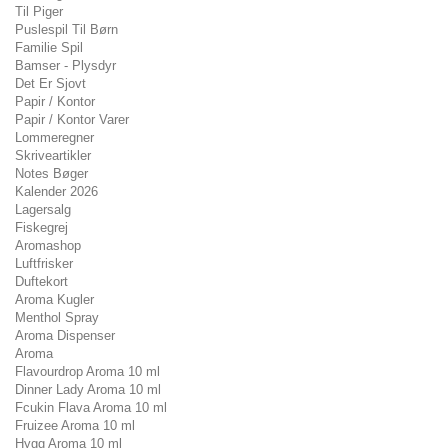
Til Piger
Puslespil Til Børn
Familie Spil
Bamser - Plysdyr
Det Er Sjovt
Papir / Kontor
Papir / Kontor Varer
Lommeregner
Skriveartikler
Notes Bøger
Kalender 2026
Lagersalg
Fiskegrej
Aromashop
Luftfrisker
Duftekort
Aroma Kugler
Menthol Spray
Aroma Dispenser
Aroma
Flavourdrop Aroma 10 ml
Dinner Lady Aroma 10 ml
Fcukin Flava Aroma 10 ml
Fruizee Aroma 10 ml
Hygg Aroma 10 ml