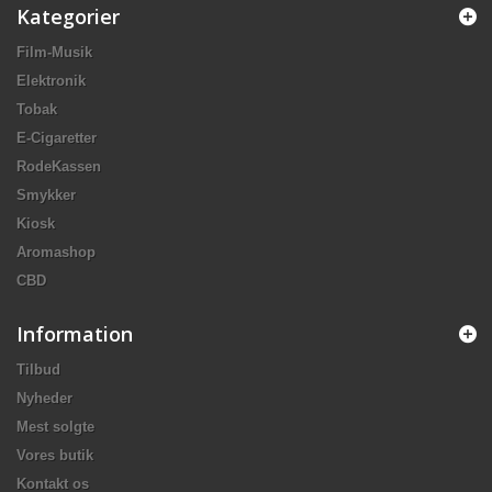
Kategorier
Film-Musik
Elektronik
Tobak
E-Cigaretter
RodeKassen
Smykker
Kiosk
Aromashop
CBD
Information
Tilbud
Nyheder
Mest solgte
Vores butik
Kontakt os