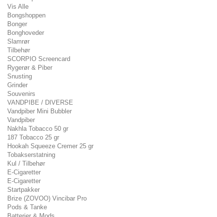
Vis Alle
Bongshoppen
Bonger
Bonghoveder
Slamrør
Tilbehør
SCORPIO Screencard
Rygerør & Piber
Snusting
Grinder
Souvenirs
VANDPIBE / DIVERSE
Vandpiber Mini Bubbler
Vandpiber
Nakhla Tobacco 50 gr
187 Tobacco 25 gr
Hookah Squeeze Cremer 25 gr
Tobakserstatning
Kul / Tilbehør
E-Cigaretter
E-Cigaretter
Startpakker
Brize (ZOVOO) Vincibar Pro
Pods & Tanke
Batterier & Mods