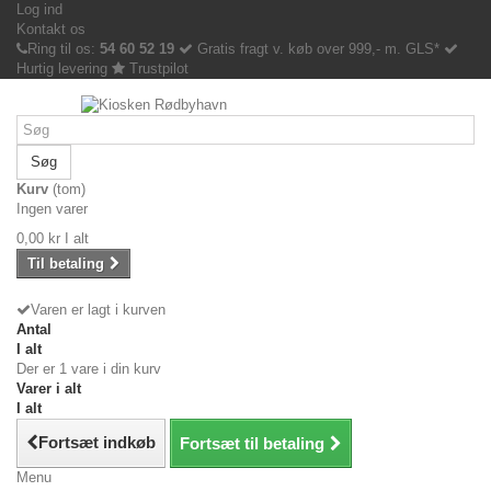
Log ind
Kontakt os
Ring til os:
54 60 52 19
Gratis fragt v. køb over 999,- m. GLS*
Hurtig levering
Trustpilot
Søg
Kurv
(tom)
Ingen varer
0,00 kr
I alt
Til betaling
Varen er lagt i kurven
Antal
I alt
Der er 1 vare i din kurv
Varer i alt
I alt
Fortsæt indkøb
Fortsæt til betaling
Menu