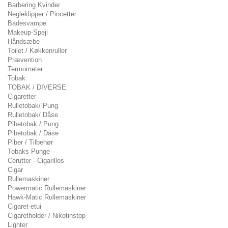
Barbering Kvinder
Negleklipper / Pincetter
Badesvampe
Makeup-Spejl
Håndsæbe
Toilet / Køkkenruller
Prævention
Termometer
Tobak
TOBAK / DIVERSE
Cigaretter
Rulletobak/ Pung
Rulletobak/ Dåse
Pibetobak / Pung
Pibetobak / Dåse
Piber / Tilbehør
Tobaks Punge
Cerutter - Cigarillos
Cigar
Rullemaskiner
Powermatic Rullemaskiner
Hawk-Matic Rullemaskiner
Cigaret-etui
Cigaretholder / Nikotinstop
Lighter