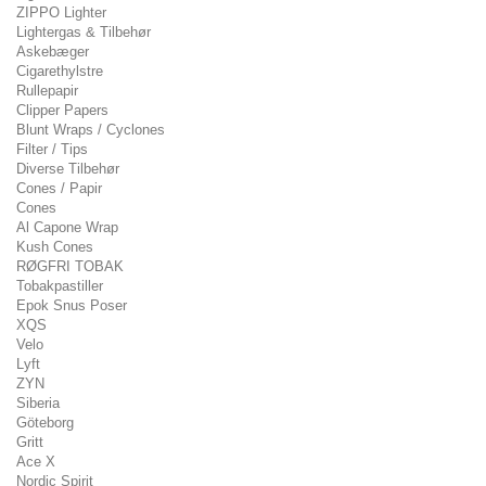
ZIPPO Lighter
Lightergas & Tilbehør
Askebæger
Cigarethylstre
Rullepapir
Clipper Papers
Blunt Wraps / Cyclones
Filter / Tips
Diverse Tilbehør
Cones / Papir
Cones
Al Capone Wrap
Kush Cones
RØGFRI TOBAK
Tobakpastiller
Epok Snus Poser
XQS
Velo
Lyft
ZYN
Siberia
Göteborg
Gritt
Ace X
Nordic Spirit