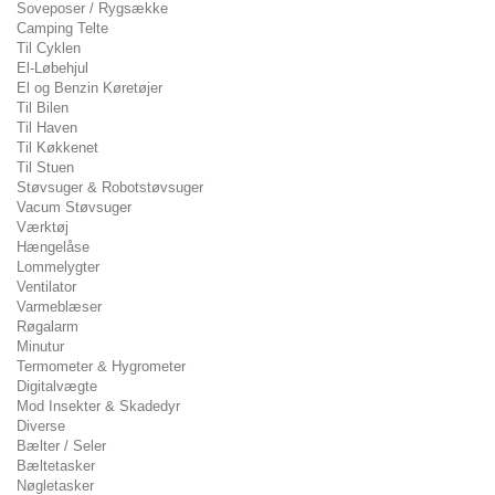
Soveposer / Rygsække
Camping Telte
Til Cyklen
El-Løbehjul
El og Benzin Køretøjer
Til Bilen
Til Haven
Til Køkkenet
Til Stuen
Støvsuger & Robotstøvsuger
Vacum Støvsuger
Værktøj
Hængelåse
Lommelygter
Ventilator
Varmeblæser
Røgalarm
Minutur
Termometer & Hygrometer
Digitalvægte
Mod Insekter & Skadedyr
Diverse
Bælter / Seler
Bæltetasker
Nøgletasker