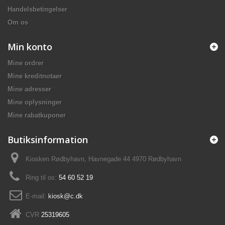
Handelsbetingelser
Om os
Min konto
Mine ordrer
Mine kreditnotaer
Mine adresser
Mine oplysninger
Mine rabatkuponer
Butiksinformation
Kiosken Rødbyhavn, Havnegade 44 4970 Rødbyhavn
Ring til os:
54 60 52 19
E-mail:
kiosk@c.dk
CVR
25319605