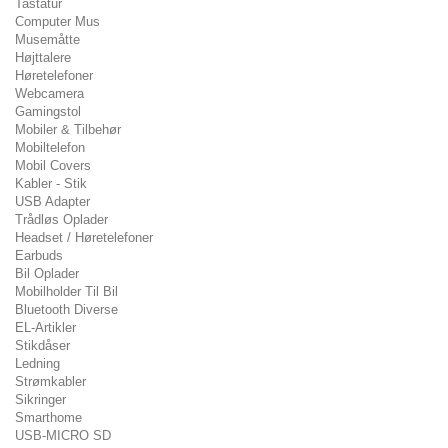
Tastatur
Computer Mus
Musemåtte
Højttalere
Høretelefoner
Webcamera
Gamingstol
Mobiler & Tilbehør
Mobiltelefon
Mobil Covers
Kabler - Stik
USB Adapter
Trådløs Oplader
Headset / Høretelefoner
Earbuds
Bil Oplader
Mobilholder Til Bil
Bluetooth Diverse
EL-Artikler
Stikdåser
Ledning
Strømkabler
Sikringer
Smarthome
USB-MICRO SD