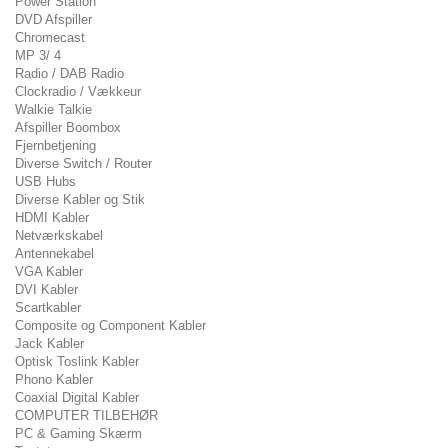
Power Station
DVD Afspiller
Chromecast
MP 3/ 4
Radio / DAB Radio
Clockradio / Vækkeur
Walkie Talkie
Afspiller Boombox
Fjernbetjening
Diverse Switch / Router
USB Hubs
Diverse Kabler og Stik
HDMI Kabler
Netværkskabel
Antennekabel
VGA Kabler
DVI Kabler
Scartkabler
Composite og Component Kabler
Jack Kabler
Optisk Toslink Kabler
Phono Kabler
Coaxial Digital Kabler
COMPUTER TILBEHØR
PC & Gaming Skærm