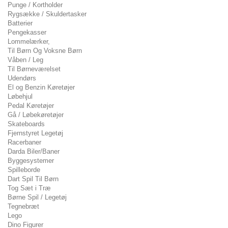
Punge / Kortholder
Rygsække / Skuldertasker
Batterier
Pengekasser
Lommelærker,
Til Børn Og Voksne Børn
Våben / Leg
Til Børneværelset
Udendørs
El og Benzin Køretøjer
Løbehjul
Pedal Køretøjer
Gå / Løbekøretøjer
Skateboards
Fjernstyret Legetøj
Racerbaner
Darda Biler/Baner
Byggesystemer
Spilleborde
Dart Spil Til Børn
Tog Sæt i Træ
Børne Spil / Legetøj
Tegnebræt
Lego
Dino Figurer