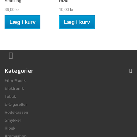
Smoking...
Rizla...
36,00 kr
10,00 kr
Læg i kurv
Læg i kurv
Kategorier
Film-Musik
Elektronik
Tobak
E-Cigaretter
RodeKassen
Smykker
Kiosk
Aromashop