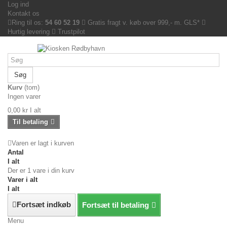
Log ind
Kontakt os
Ring til os:
54 60 52 19
Gratis fragt v. køb over 999,- m. GLS*
Hurtig levering
Trustpilot
Søg
Kurv
(tom)
Ingen varer
0,00 kr
I alt
Til betaling
Varen er lagt i kurven
Antal
I alt
Der er 1 vare i din kurv
Varer i alt
I alt
Fortsæt indkøb
Fortsæt til betaling
Menu