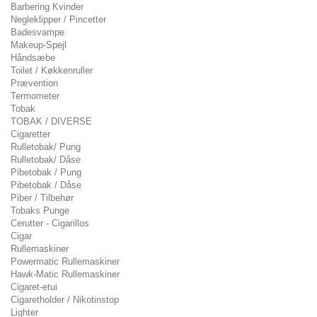
Barbering Kvinder
Negleklipper / Pincetter
Badesvampe
Makeup-Spejl
Håndsæbe
Toilet / Køkkenruller
Prævention
Termometer
Tobak
TOBAK / DIVERSE
Cigaretter
Rulletobak/ Pung
Rulletobak/ Dåse
Pibetobak / Pung
Pibetobak / Dåse
Piber / Tilbehør
Tobaks Punge
Cerutter - Cigarillos
Cigar
Rullemaskiner
Powermatic Rullemaskiner
Hawk-Matic Rullemaskiner
Cigaret-etui
Cigaretholder / Nikotinstop
Lighter