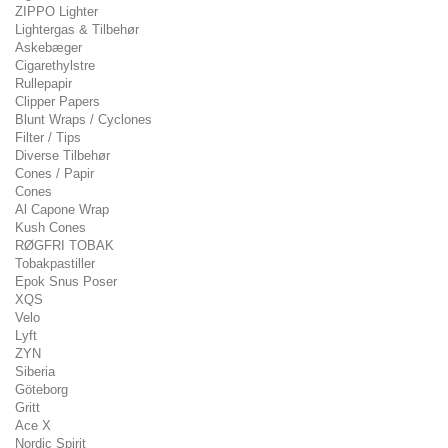
ZIPPO Lighter
Lightergas & Tilbehør
Askebæger
Cigarethylstre
Rullepapir
Clipper Papers
Blunt Wraps / Cyclones
Filter / Tips
Diverse Tilbehør
Cones / Papir
Cones
Al Capone Wrap
Kush Cones
RØGFRI TOBAK
Tobakpastiller
Epok Snus Poser
XQS
Velo
Lyft
ZYN
Siberia
Göteborg
Gritt
Ace X
Nordic Spirit