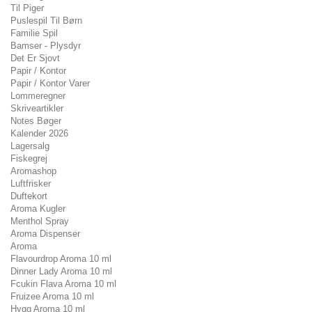
Til Piger
Puslespil Til Børn
Familie Spil
Bamser - Plysdyr
Det Er Sjovt
Papir / Kontor
Papir / Kontor Varer
Lommeregner
Skriveartikler
Notes Bøger
Kalender 2026
Lagersalg
Fiskegrej
Aromashop
Luftfrisker
Duftekort
Aroma Kugler
Menthol Spray
Aroma Dispenser
Aroma
Flavourdrop Aroma 10 ml
Dinner Lady Aroma 10 ml
Fcukin Flava Aroma 10 ml
Fruizee Aroma 10 ml
Hygg Aroma 10 ml