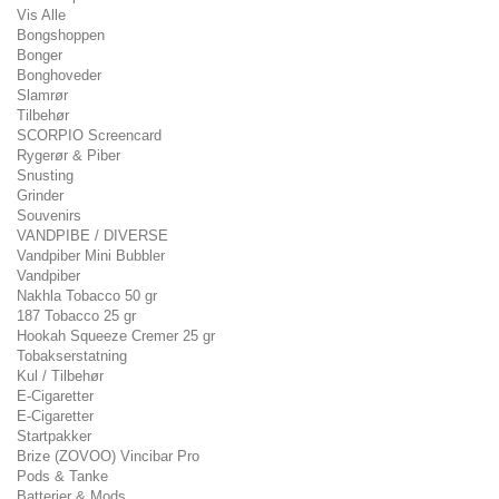
Vis Alle
Bongshoppen
Bonger
Bonghoveder
Slamrør
Tilbehør
SCORPIO Screencard
Rygerør & Piber
Snusting
Grinder
Souvenirs
VANDPIBE / DIVERSE
Vandpiber Mini Bubbler
Vandpiber
Nakhla Tobacco 50 gr
187 Tobacco 25 gr
Hookah Squeeze Cremer 25 gr
Tobakserstatning
Kul / Tilbehør
E-Cigaretter
E-Cigaretter
Startpakker
Brize (ZOVOO) Vincibar Pro
Pods & Tanke
Batterier & Mods