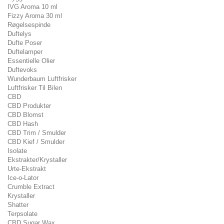
IVG Aroma 10 ml
Fizzy Aroma 30 ml
Røgelsespinde
Duftelys
Dufte Poser
Duftelamper
Essentielle Olier
Duftevoks
Wunderbaum Luftfrisker
Luftfrisker Til Bilen
CBD
CBD Produkter
CBD Blomst
CBD Hash
CBD Trim / Smulder
CBD Kief / Smulder
Isolate
Ekstrakter/Krystaller
Urte-Ekstrakt
Ice-o-Lator
Crumble Extract
Krystaller
Shatter
Terpsolate
CBD Sugar Wax