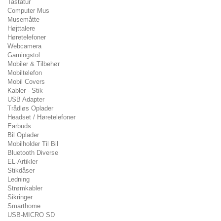
Tastatur
Computer Mus
Musemåtte
Højttalere
Høretelefoner
Webcamera
Gamingstol
Mobiler & Tilbehør
Mobiltelefon
Mobil Covers
Kabler - Stik
USB Adapter
Trådløs Oplader
Headset / Høretelefoner
Earbuds
Bil Oplader
Mobilholder Til Bil
Bluetooth Diverse
EL-Artikler
Stikdåser
Ledning
Strømkabler
Sikringer
Smarthome
USB-MICRO SD