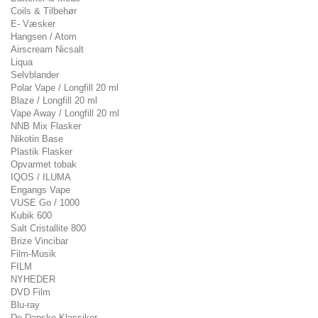
Coils & Tilbehør
E- Væsker
Hangsen / Atom
Airscream Nicsalt
Liqua
Selvblander
Polar Vape / Longfill 20 ml
Blaze / Longfill 20 ml
Vape Away / Longfill 20 ml
NNB Mix Flasker
Nikotin Base
Plastik Flasker
Opvarmet tobak
IQOS / ILUMA
Engangs Vape
VUSE Go / 1000
Kubik 600
Salt Cristallite 800
Brize Vincibar
Film-Musik
FILM
NYHEDER
DVD Film
Blu-ray
De Danske Klassiker