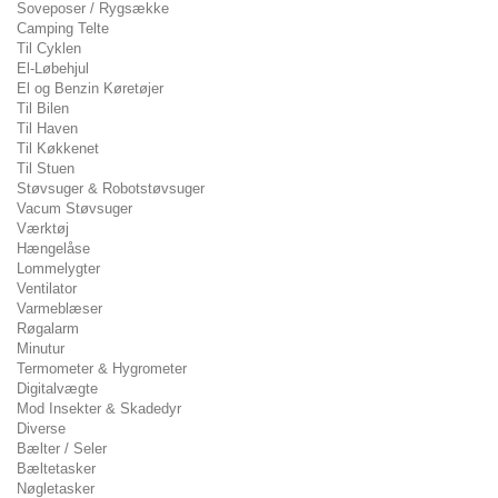
Soveposer / Rygsække
Camping Telte
Til Cyklen
El-Løbehjul
El og Benzin Køretøjer
Til Bilen
Til Haven
Til Køkkenet
Til Stuen
Støvsuger & Robotstøvsuger
Vacum Støvsuger
Værktøj
Hængelåse
Lommelygter
Ventilator
Varmeblæser
Røgalarm
Minutur
Termometer & Hygrometer
Digitalvægte
Mod Insekter & Skadedyr
Diverse
Bælter / Seler
Bæltetasker
Nøgletasker