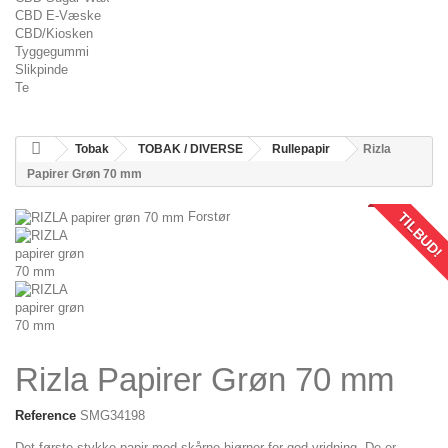
CBD E-Væske
CBD/Kiosken
Tyggegummi
Slikpinde
Te
Tobak
TOBAK / DIVERSE
Rullepapir
Rizla
Papirer Grøn 70 mm
TILBUD!
Forstør
Rizla Papirer Grøn 70 mm
Reference
SMG34198
Det første stykke papir med skårne hjørner for god vridning.
De er