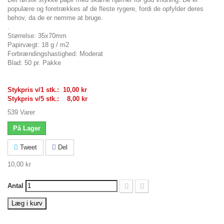
populære og foretrækkes af de fleste rygere, fordi de opfylder deres
behov, da de er nemme at bruge.
.
Størrelse: 35x70mm
Papirvægt: 18 g / m2
Forbrændingshastighed: Moderat
Blad: 50 pr. Pakke
Stykpris v/1 stk.: 10,00 kr
Stykpris v/5 stk.: 8,00 kr
539
Varer
På Lager
Tweet
Del
10,00 kr
Antal
Læg i kurv