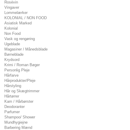
Rosévin
Vingaver
Lommelærker
KOLONIAL / NON FOOD
Asiatisk Marked
Kolonial
Non Food
Vask og rengøring
Ugeblade
Magasiner / Månedsblade
Børneblade
Krydsord
Krimi / Roman Bøger
Personlig Pleje
Hårfarve
Hårprodukter/Pleje
Hårstyling
Hår og Skægtrimmer
Hårtørrer
Kam / Hårbørster
Deodoranter
Parfumer
Shampoo/ Shower
Mundhygiejne
Barbering Mænd