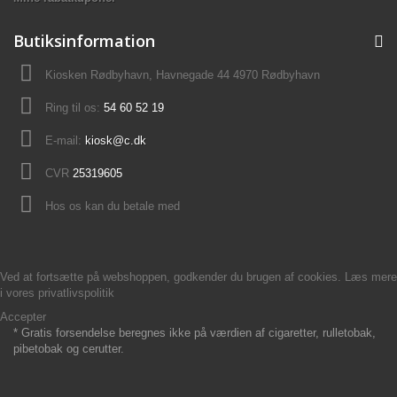
Butiksinformation
Kiosken Rødbyhavn, Havnegade 44 4970 Rødbyhavn
Ring til os:
54 60 52 19
E-mail:
kiosk@c.dk
CVR
25319605
Hos os kan du betale med
Ved at fortsætte på webshoppen, godkender du brugen af cookies. Læs mere
i vores
privatlivspolitik
Accepter
* Gratis forsendelse beregnes ikke på værdien af cigaretter, rulletobak,
pibetobak og cerutter.