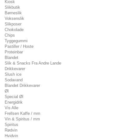
Kiosk
Slikbutik
Børneslik
Voksenslik
Slikposer
Chokolade
Chips
Tyggegummi
Pastiller / Hoste
Proteinbar
Blandet
Slik & Snacks Fra Andre Lande
Drikkevarer
Slush ice
Sodavand
Blandet Drikkevarer
Øl
Special Øl
Energidrik
Vis Alle
Frellsen Kaffe / mm
Vin & Spiritus / mm
Spiritus
Rødvin
Hvidvin