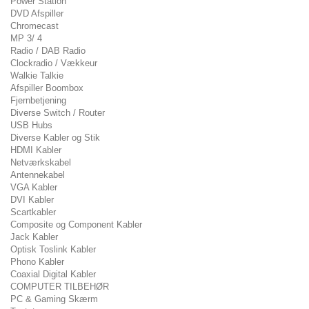
Power Station
DVD Afspiller
Chromecast
MP 3/ 4
Radio / DAB Radio
Clockradio / Vækkeur
Walkie Talkie
Afspiller Boombox
Fjernbetjening
Diverse Switch / Router
USB Hubs
Diverse Kabler og Stik
HDMI Kabler
Netværkskabel
Antennekabel
VGA Kabler
DVI Kabler
Scartkabler
Composite og Component Kabler
Jack Kabler
Optisk Toslink Kabler
Phono Kabler
Coaxial Digital Kabler
COMPUTER TILBEHØR
PC & Gaming Skærm