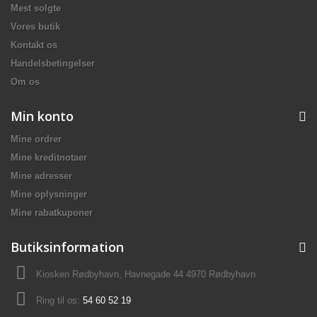
Mest solgte
Vores butik
Kontakt os
Handelsbetingelser
Om os
Min konto
Mine ordrer
Mine kreditnotaer
Mine adresser
Mine oplysninger
Mine rabatkuponer
Butiksinformation
Kiosken Rødbyhavn, Havnegade 44 4970 Rødbyhavn
Ring til os:
54 60 52 19