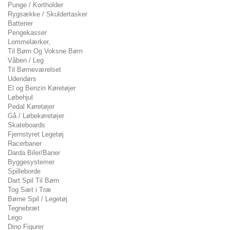
Punge / Kortholder
Rygsække / Skuldertasker
Batterier
Pengekasser
Lommelærker,
Til Børn Og Voksne Børn
Våben / Leg
Til Børneværelset
Udendørs
El og Benzin Køretøjer
Løbehjul
Pedal Køretøjer
Gå / Løbekøretøjer
Skateboards
Fjernstyret Legetøj
Racerbaner
Darda Biler/Baner
Byggesystemer
Spilleborde
Dart Spil Til Børn
Tog Sæt i Træ
Børne Spil / Legetøj
Tegnebræt
Lego
Dino Figurer