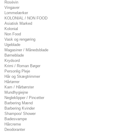
Rosévin
Vingaver
Lommelærker
KOLONIAL / NON FOOD
Asiatisk Marked
Kolonial
Non Food
Vask og rengøring
Ugeblade
Magasiner / Månedsblade
Børneblade
Krydsord
Krimi / Roman Bøger
Personlig Pleje
Hår og Skægtrimmer
Hårtørrer
Kam / Hårbørster
Mundhygiejne
Negleklipper / Pincetter
Barbering Mænd
Barbering Kvinder
Shampoo/ Shower
Badesvampe
Hårcreme
Deodoranter