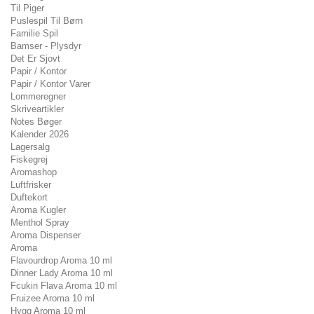
Til Piger
Puslespil Til Børn
Familie Spil
Bamser - Plysdyr
Det Er Sjovt
Papir / Kontor
Papir / Kontor Varer
Lommeregner
Skriveartikler
Notes Bøger
Kalender 2026
Lagersalg
Fiskegrej
Aromashop
Luftfrisker
Duftekort
Aroma Kugler
Menthol Spray
Aroma Dispenser
Aroma
Flavourdrop Aroma 10 ml
Dinner Lady Aroma 10 ml
Fcukin Flava Aroma 10 ml
Fruizee Aroma 10 ml
Hygg Aroma 10 ml