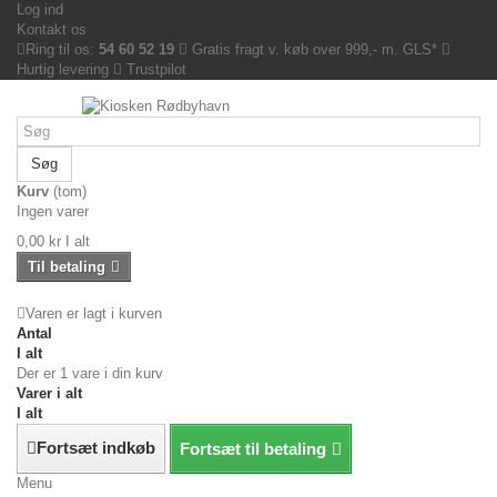
Log ind
Kontakt os
Ring til os:
54 60 52 19
Gratis fragt v. køb over 999,- m. GLS*
Hurtig levering
Trustpilot
Søg
Kurv
(tom)
Ingen varer
0,00 kr
I alt
Til betaling
Varen er lagt i kurven
Antal
I alt
Der er 1 vare i din kurv
Varer i alt
I alt
Fortsæt indkøb
Fortsæt til betaling
Menu