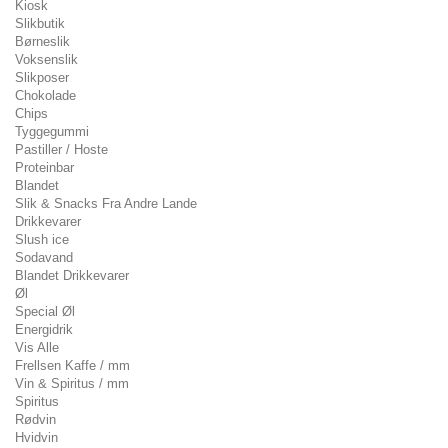
Kiosk
Slikbutik
Børneslik
Voksenslik
Slikposer
Chokolade
Chips
Tyggegummi
Pastiller / Hoste
Proteinbar
Blandet
Slik & Snacks Fra Andre Lande
Drikkevarer
Slush ice
Sodavand
Blandet Drikkevarer
Øl
Special Øl
Energidrik
Vis Alle
Frellsen Kaffe / mm
Vin & Spiritus / mm
Spiritus
Rødvin
Hvidvin