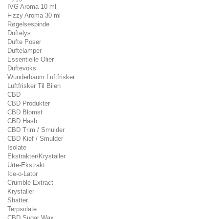
IVG Aroma 10 ml
Fizzy Aroma 30 ml
Røgelsespinde
Duftelys
Dufte Poser
Duftelamper
Essentielle Olier
Duftevoks
Wunderbaum Luftfrisker
Luftfrisker Til Bilen
CBD
CBD Produkter
CBD Blomst
CBD Hash
CBD Trim / Smulder
CBD Kief / Smulder
Isolate
Ekstrakter/Krystaller
Urte-Ekstrakt
Ice-o-Lator
Crumble Extract
Krystaller
Shatter
Terpsolate
CBD Sugar Wax