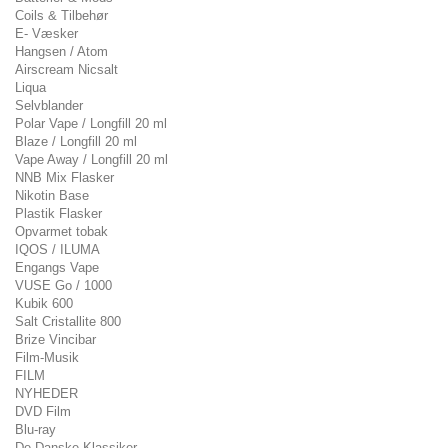
Coils & Tilbehør
E- Væsker
Hangsen / Atom
Airscream Nicsalt
Liqua
Selvblander
Polar Vape / Longfill 20 ml
Blaze / Longfill 20 ml
Vape Away / Longfill 20 ml
NNB Mix Flasker
Nikotin Base
Plastik Flasker
Opvarmet tobak
IQOS / ILUMA
Engangs Vape
VUSE Go / 1000
Kubik 600
Salt Cristallite 800
Brize Vincibar
Film-Musik
FILM
NYHEDER
DVD Film
Blu-ray
De Danske Klassiker