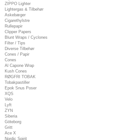
ZIPPO Lighter
Lightergas & Tilbehør
Askebæger
Cigarethylstre
Rullepapir
Clipper Papers
Blunt Wraps / Cyclones
Filter / Tips
Diverse Tilbehør
Cones / Papir
Cones
Al Capone Wrap
Kush Cones
RØGFRI TOBAK
Tobakpastiller
Epok Snus Poser
XQS
Velo
Lyft
ZYN
Siberia
Göteborg
Gritt
Ace X
Nordic Spirit