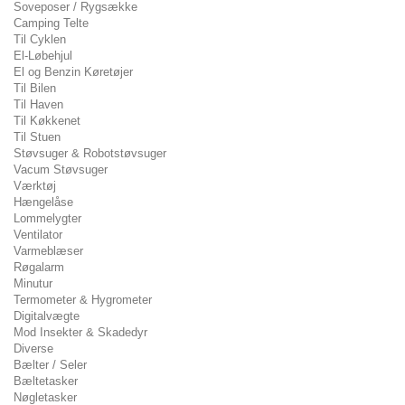
Soveposer / Rygsække
Camping Telte
Til Cyklen
El-Løbehjul
El og Benzin Køretøjer
Til Bilen
Til Haven
Til Køkkenet
Til Stuen
Støvsuger & Robotstøvsuger
Vacum Støvsuger
Værktøj
Hængelåse
Lommelygter
Ventilator
Varmeblæser
Røgalarm
Minutur
Termometer & Hygrometer
Digitalvægte
Mod Insekter & Skadedyr
Diverse
Bælter / Seler
Bæltetasker
Nøgletasker