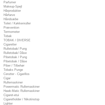
Parfumer
Makeup-Spejl
Hårprodukter
Hårfarve
Håndsæbe
Toilet / Køkkenruller
Prævention
Termometer
Tobak
TOBAK / DIVERSE
Cigaretter
Rulletobak/ Pung
Rulletobak/ Dåse
Pibetobak / Pung
Pibetobak / Dåse
Piber / Tilbehør
Tobaks Punge
Cerutter - Cigarillos
Cigar
Rullemaskiner
Powermatic Rullemaskiner
Hawk-Matic Rullemaskiner
Cigaret-etui
Cigaretholder / Nikotinstop
Lighter