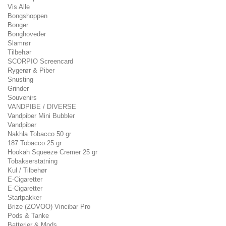
Vis Alle
Bongshoppen
Bonger
Bonghoveder
Slamrør
Tilbehør
SCORPIO Screencard
Rygerør & Piber
Snusting
Grinder
Souvenirs
VANDPIBE / DIVERSE
Vandpiber Mini Bubbler
Vandpiber
Nakhla Tobacco 50 gr
187 Tobacco 25 gr
Hookah Squeeze Cremer 25 gr
Tobakserstatning
Kul / Tilbehør
E-Cigaretter
E-Cigaretter
Startpakker
Brize (ZOVOO) Vincibar Pro
Pods & Tanke
Batterier & Mods