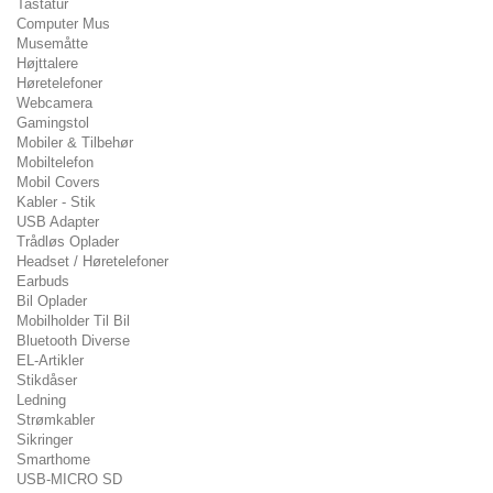
Tastatur
Computer Mus
Musemåtte
Højttalere
Høretelefoner
Webcamera
Gamingstol
Mobiler & Tilbehør
Mobiltelefon
Mobil Covers
Kabler - Stik
USB Adapter
Trådløs Oplader
Headset / Høretelefoner
Earbuds
Bil Oplader
Mobilholder Til Bil
Bluetooth Diverse
EL-Artikler
Stikdåser
Ledning
Strømkabler
Sikringer
Smarthome
USB-MICRO SD