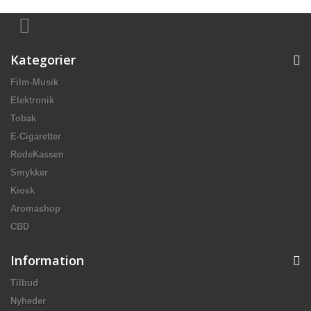
Kategorier
Film-Musik
Elektronik
Tobak
E-Cigaretter
RodeKassen
Smykker
Kiosk
Aromashop
CBD
Information
Tilbud
Nyheder