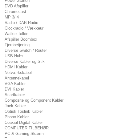
Power Station
DVD Afspiller
Chromecast
MP 3/ 4
Radio / DAB Radio
Clockradio / Vækkeur
Walkie Talkie
Afspiller Boombox
Fjernbetjening
Diverse Switch / Router
USB Hubs
Diverse Kabler og Stik
HDMI Kabler
Netværkskabel
Antennekabel
VGA Kabler
DVI Kabler
Scartkabler
Composite og Component Kabler
Jack Kabler
Optisk Toslink Kabler
Phono Kabler
Coaxial Digital Kabler
COMPUTER TILBEHØR
PC & Gaming Skærm