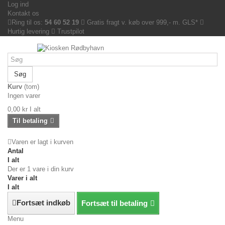
Log ind
Kontakt os
Ring til os:
54 60 52 19
Gratis fragt v. køb over 999,- m. GLS*
Hurtig levering
Trustpilot
Søg
Kurv
(tom)
Ingen varer
0,00 kr
I alt
Til betaling
Varen er lagt i kurven
Antal
I alt
Der er 1 vare i din kurv
Varer i alt
I alt
Fortsæt indkøb
Fortsæt til betaling
Menu