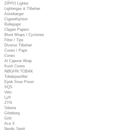
ZIPPO Lighter
Lightergas & Tilbehør
Askebæger
Cigarethylstre
Rullepapir
Clipper Papers
Blunt Wraps / Cyclones
Filter / Tips
Diverse Tilbehør
Cones / Papir
Cones
Al Capone Wrap
Kush Cones
RØGFRI TOBAK
Tobakpastiller
Epok Snus Poser
XQS
Velo
Lyft
ZYN
Siberia
Göteborg
Gritt
Ace X
Nordic Spirit