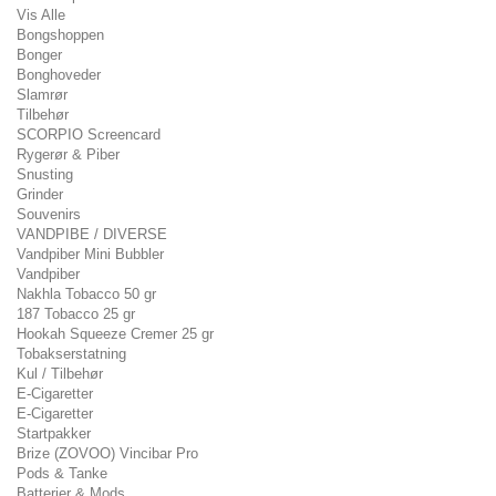
Vis Alle
Bongshoppen
Bonger
Bonghoveder
Slamrør
Tilbehør
SCORPIO Screencard
Rygerør & Piber
Snusting
Grinder
Souvenirs
VANDPIBE / DIVERSE
Vandpiber Mini Bubbler
Vandpiber
Nakhla Tobacco 50 gr
187 Tobacco 25 gr
Hookah Squeeze Cremer 25 gr
Tobakserstatning
Kul / Tilbehør
E-Cigaretter
E-Cigaretter
Startpakker
Brize (ZOVOO) Vincibar Pro
Pods & Tanke
Batterier & Mods