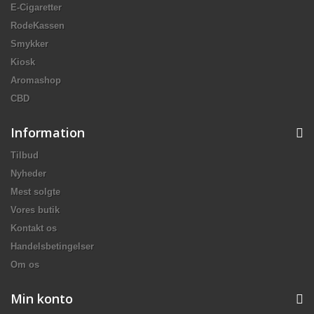
E-Cigaretter
RodeKassen
Smykker
Kiosk
Aromashop
CBD
Information
Tilbud
Nyheder
Mest solgte
Vores butik
Kontakt os
Handelsbetingelser
Om os
Min konto