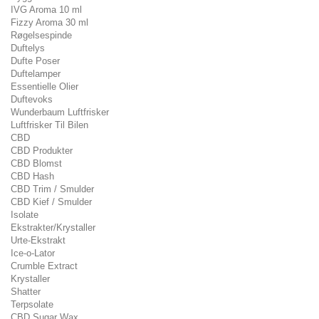
IVG Aroma 10 ml
Fizzy Aroma 30 ml
Røgelsespinde
Duftelys
Dufte Poser
Duftelamper
Essentielle Olier
Duftevoks
Wunderbaum Luftfrisker
Luftfrisker Til Bilen
CBD
CBD Produkter
CBD Blomst
CBD Hash
CBD Trim / Smulder
CBD Kief / Smulder
Isolate
Ekstrakter/Krystaller
Urte-Ekstrakt
Ice-o-Lator
Crumble Extract
Krystaller
Shatter
Terpsolate
CBD Sugar Wax