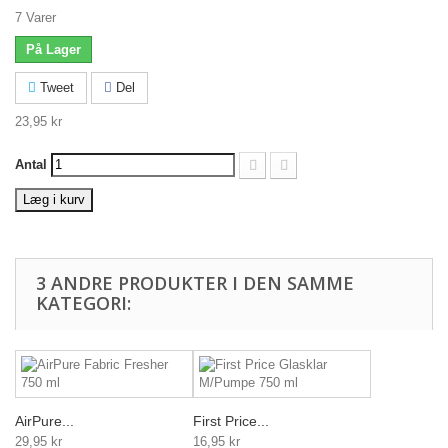
7
Varer
På Lager
Tweet
Del
23,95 kr
Antal
Læg i kurv
3 ANDRE PRODUKTER I DEN SAMME
KATEGORI:
AirPure...
First Price...
29,95 kr
16,95 kr