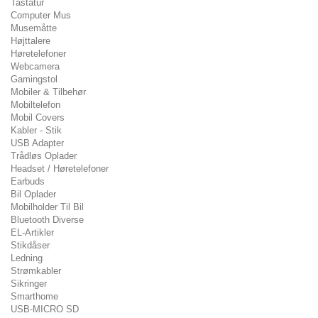
Tastatur
Computer Mus
Musemåtte
Højttalere
Høretelefoner
Webcamera
Gamingstol
Mobiler & Tilbehør
Mobiltelefon
Mobil Covers
Kabler - Stik
USB Adapter
Trådløs Oplader
Headset / Høretelefoner
Earbuds
Bil Oplader
Mobilholder Til Bil
Bluetooth Diverse
EL-Artikler
Stikdåser
Ledning
Strømkabler
Sikringer
Smarthome
USB-MICRO SD