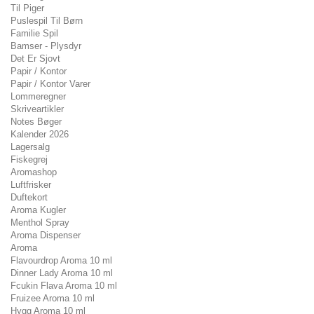
Til Piger
Puslespil Til Børn
Familie Spil
Bamser - Plysdyr
Det Er Sjovt
Papir / Kontor
Papir / Kontor Varer
Lommeregner
Skriveartikler
Notes Bøger
Kalender 2026
Lagersalg
Fiskegrej
Aromashop
Luftfrisker
Duftekort
Aroma Kugler
Menthol Spray
Aroma Dispenser
Aroma
Flavourdrop Aroma 10 ml
Dinner Lady Aroma 10 ml
Fcukin Flava Aroma 10 ml
Fruizee Aroma 10 ml
Hygg Aroma 10 ml