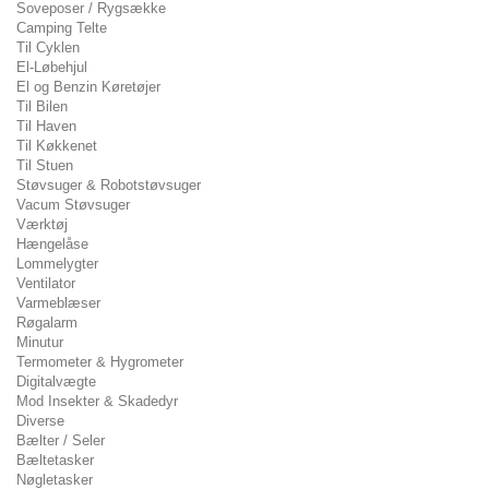
Soveposer / Rygsække
Camping Telte
Til Cyklen
El-Løbehjul
El og Benzin Køretøjer
Til Bilen
Til Haven
Til Køkkenet
Til Stuen
Støvsuger & Robotstøvsuger
Vacum Støvsuger
Værktøj
Hængelåse
Lommelygter
Ventilator
Varmeblæser
Røgalarm
Minutur
Termometer & Hygrometer
Digitalvægte
Mod Insekter & Skadedyr
Diverse
Bælter / Seler
Bæltetasker
Nøgletasker