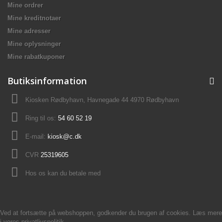
Mine ordrer
Mine kreditnotaer
Mine adresser
Mine oplysninger
Mine rabatkuponer
Butiksinformation
Kiosken Rødbyhavn, Havnegade 44 4970 Rødbyhavn
Ring til os:
54 60 52 19
E-mail:
kiosk@c.dk
CVR
25319605
Hos os kan du betale med
Ved at fortsætte på webshoppen, godkender du brugen af cookies. Læs mere
i vores
privatlivspolitik