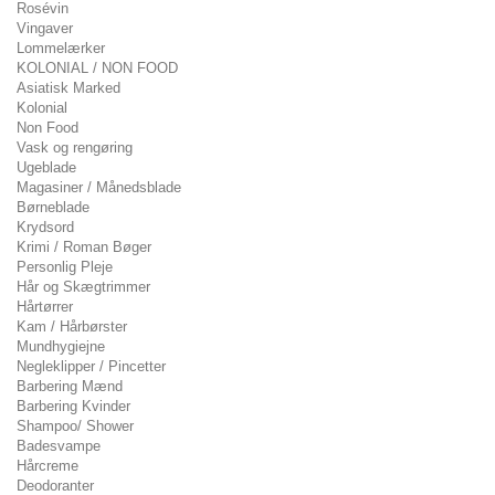
Rosévin
Vingaver
Lommelærker
KOLONIAL / NON FOOD
Asiatisk Marked
Kolonial
Non Food
Vask og rengøring
Ugeblade
Magasiner / Månedsblade
Børneblade
Krydsord
Krimi / Roman Bøger
Personlig Pleje
Hår og Skægtrimmer
Hårtørrer
Kam / Hårbørster
Mundhygiejne
Negleklipper / Pincetter
Barbering Mænd
Barbering Kvinder
Shampoo/ Shower
Badesvampe
Hårcreme
Deodoranter