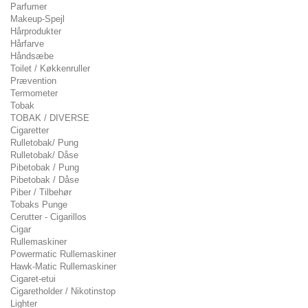
Parfumer
Makeup-Spejl
Hårprodukter
Hårfarve
Håndsæbe
Toilet / Køkkenruller
Prævention
Termometer
Tobak
TOBAK / DIVERSE
Cigaretter
Rulletobak/ Pung
Rulletobak/ Dåse
Pibetobak / Pung
Pibetobak / Dåse
Piber / Tilbehør
Tobaks Punge
Cerutter - Cigarillos
Cigar
Rullemaskiner
Powermatic Rullemaskiner
Hawk-Matic Rullemaskiner
Cigaret-etui
Cigaretholder / Nikotinstop
Lighter