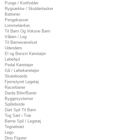
Punge / Kortholder
Rygsække / Skuldertasker
Batterier
Pengekasser
Lommelærker,
Til Børn Og Voksne Børn
Våben / Leg
Til Børneværelset
Udendørs
El og Benzin Køretøjer
Løbehjul
Pedal Køretøjer
Gå / Løbekøretøjer
Skateboards
Fjernstyret Legetøj
Racerbaner
Darda Biler/Baner
Byggesystemer
Spilleborde
Dart Spil Til Børn
Tog Sæt i Træ
Børne Spil / Legetøj
Tegnebræt
Lego
Dino Figurer