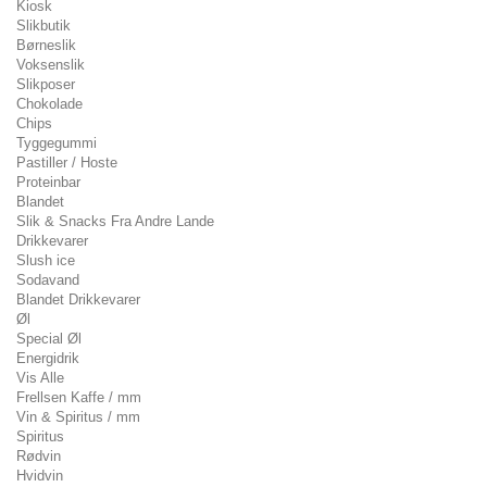
Kiosk
Slikbutik
Børneslik
Voksenslik
Slikposer
Chokolade
Chips
Tyggegummi
Pastiller / Hoste
Proteinbar
Blandet
Slik & Snacks Fra Andre Lande
Drikkevarer
Slush ice
Sodavand
Blandet Drikkevarer
Øl
Special Øl
Energidrik
Vis Alle
Frellsen Kaffe / mm
Vin & Spiritus / mm
Spiritus
Rødvin
Hvidvin