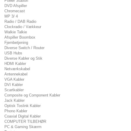
Power Station
DVD Afspiller
Chromecast
MP 3/ 4
Radio / DAB Radio
Clockradio / Vækkeur
Walkie Talkie
Afspiller Boombox
Fjernbetjening
Diverse Switch / Router
USB Hubs
Diverse Kabler og Stik
HDMI Kabler
Netværkskabel
Antennekabel
VGA Kabler
DVI Kabler
Scartkabler
Composite og Component Kabler
Jack Kabler
Optisk Toslink Kabler
Phono Kabler
Coaxial Digital Kabler
COMPUTER TILBEHØR
PC & Gaming Skærm