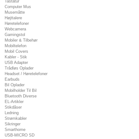
Tastatur
Computer Mus
Musemåtte
Højttalere
Høretelefoner
Webcamera
Gamingstol
Mobiler & Tilbehør
Mobiltelefon
Mobil Covers
Kabler - Stik
USB Adapter
Trådløs Oplader
Headset / Høretelefoner
Earbuds
Bil Oplader
Mobilholder Til Bil
Bluetooth Diverse
EL-Artikler
Stikdåser
Ledning
Strømkabler
Sikringer
Smarthome
USB-MICRO SD