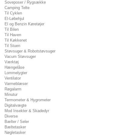
Soveposer / Rygsække
Camping Telte
Til Cyklen
El-Løbehjul
El og Benzin Køretøjer
Til Bilen
Til Haven
Til Køkkenet
Til Stuen
Støvsuger & Robotstøvsuger
Vacum Støvsuger
Værktøj
Hængelåse
Lommelygter
Ventilator
Varmeblæser
Røgalarm
Minutur
Termometer & Hygrometer
Digitalvægte
Mod Insekter & Skadedyr
Diverse
Bælter / Seler
Bæltetasker
Nøgletasker