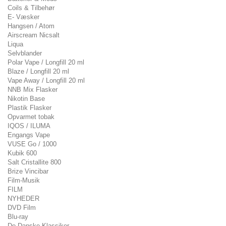
Coils & Tilbehør
E- Væsker
Hangsen / Atom
Airscream Nicsalt
Liqua
Selvblander
Polar Vape / Longfill 20 ml
Blaze / Longfill 20 ml
Vape Away / Longfill 20 ml
NNB Mix Flasker
Nikotin Base
Plastik Flasker
Opvarmet tobak
IQOS / ILUMA
Engangs Vape
VUSE Go / 1000
Kubik 600
Salt Cristallite 800
Brize Vincibar
Film-Musik
FILM
NYHEDER
DVD Film
Blu-ray
De Danske Klassiker