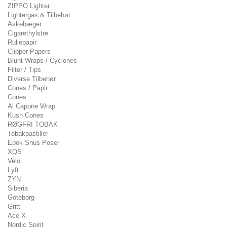
ZIPPO Lighter
Lightergas & Tilbehør
Askebæger
Cigarethylstre
Rullepapir
Clipper Papers
Blunt Wraps / Cyclones
Filter / Tips
Diverse Tilbehør
Cones / Papir
Cones
Al Capone Wrap
Kush Cones
RØGFRI TOBAK
Tobakpastiller
Epok Snus Poser
XQS
Velo
Lyft
ZYN
Siberia
Göteborg
Gritt
Ace X
Nordic Spirit