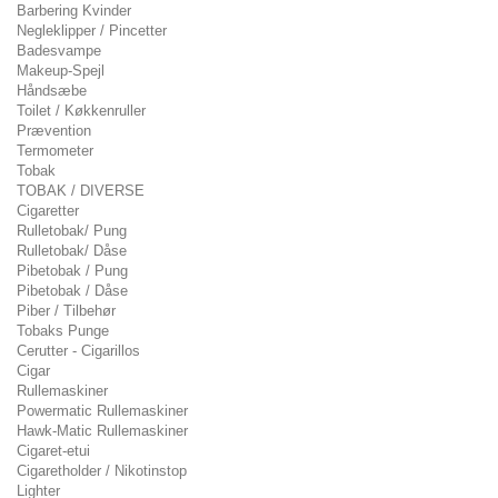
Barbering Kvinder
Negleklipper / Pincetter
Badesvampe
Makeup-Spejl
Håndsæbe
Toilet / Køkkenruller
Prævention
Termometer
Tobak
TOBAK / DIVERSE
Cigaretter
Rulletobak/ Pung
Rulletobak/ Dåse
Pibetobak / Pung
Pibetobak / Dåse
Piber / Tilbehør
Tobaks Punge
Cerutter - Cigarillos
Cigar
Rullemaskiner
Powermatic Rullemaskiner
Hawk-Matic Rullemaskiner
Cigaret-etui
Cigaretholder / Nikotinstop
Lighter