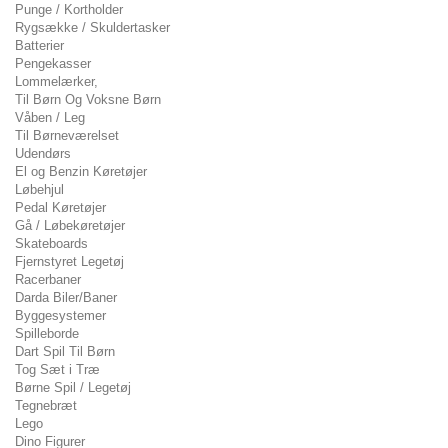
Punge / Kortholder
Rygsække / Skuldertasker
Batterier
Pengekasser
Lommelærker,
Til Børn Og Voksne Børn
Våben / Leg
Til Børneværelset
Udendørs
El og Benzin Køretøjer
Løbehjul
Pedal Køretøjer
Gå / Løbekøretøjer
Skateboards
Fjernstyret Legetøj
Racerbaner
Darda Biler/Baner
Byggesystemer
Spilleborde
Dart Spil Til Børn
Tog Sæt i Træ
Børne Spil / Legetøj
Tegnebræt
Lego
Dino Figurer