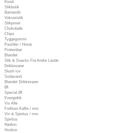
Kiosk
Slikbutik
Børneslik
Voksenslik
Slikposer
Chokolade
Chips
Tyggegummi
Pastiller / Hoste
Proteinbar
Blandet
Slik & Snacks Fra Andre Lande
Drikkevarer
Slush ice
Sodavand
Blandet Drikkevarer
Øl
Special Øl
Energidrik
Vis Alle
Frellsen Kaffe / mm
Vin & Spiritus / mm
Spiritus
Rødvin
Hvidvin