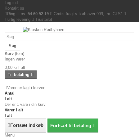
Log ind
Kontakt os
Ring til os:
54 60 52 19
Gratis fragt v. køb over 999,- m. GLS*
Hurtig levering
Trustpilot
Søg
Kurv
(tom)
Ingen varer
0,00 kr
I alt
Til betaling
Varen er lagt i kurven
Antal
I alt
Der er 1 vare i din kurv
Varer i alt
I alt
Fortsæt indkøb
Fortsæt til betaling
Menu