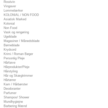
Rosévin
Vingaver
Lommelærker
KOLONIAL / NON FOOD
Asiatisk Marked
Kolonial
Non Food
Vask og rengøring
Ugeblade
Magasiner / Månedsblade
Børneblade
Krydsord
Krimi / Roman Bøger
Personlig Pleje
Hårfarve
Hårprodukter/Pleje
Hårstyling
Hår og Skægtrimmer
Hårtørrer
Kam / Hårbørster
Deodoranter
Parfumer
Shampoo/ Shower
Mundhygiejne
Barbering Mænd