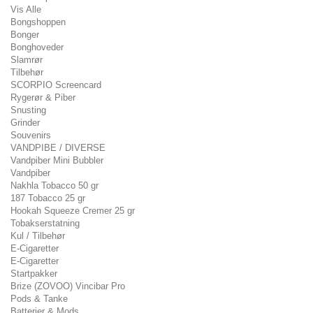
Vis Alle
Bongshoppen
Bonger
Bonghoveder
Slamrør
Tilbehør
SCORPIO Screencard
Rygerør & Piber
Snusting
Grinder
Souvenirs
VANDPIBE / DIVERSE
Vandpiber Mini Bubbler
Vandpiber
Nakhla Tobacco 50 gr
187 Tobacco 25 gr
Hookah Squeeze Cremer 25 gr
Tobakserstatning
Kul / Tilbehør
E-Cigaretter
E-Cigaretter
Startpakker
Brize (ZOVOO) Vincibar Pro
Pods & Tanke
Batterier & Mods