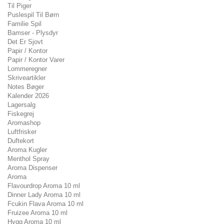
Til Piger
Puslespil Til Børn
Familie Spil
Bamser - Plysdyr
Det Er Sjovt
Papir / Kontor
Papir / Kontor Varer
Lommeregner
Skriveartikler
Notes Bøger
Kalender 2026
Lagersalg
Fiskegrej
Aromashop
Luftfrisker
Duftekort
Aroma Kugler
Menthol Spray
Aroma Dispenser
Aroma
Flavourdrop Aroma 10 ml
Dinner Lady Aroma 10 ml
Fcukin Flava Aroma 10 ml
Fruizee Aroma 10 ml
Hygg Aroma 10 ml