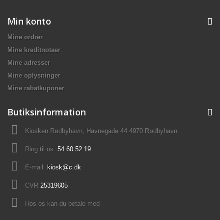
Min konto
Mine ordrer
Mine kreditnotaer
Mine adresser
Mine oplysninger
Mine rabatkuponer
Butiksinformation
Kiosken Rødbyhavn, Havnegade 44 4970 Rødbyhavn
Ring til os:
54 60 52 19
E-mail:
kiosk@c.dk
CVR
25319605
Hos os kan du betale med