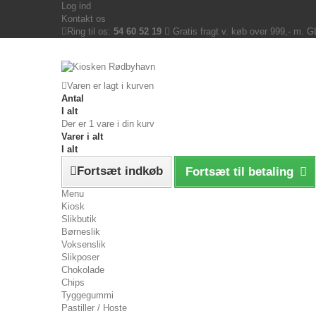
Log ind
Kontakt os
Ring til os:
54 60 52 19
Gratis fragt v. køb over 999,- m. 
Varen er lagt i kurven
Antal
I alt
Der er 1 vare i din kurv
Varer i alt
I alt
Fortsæt indkøb
Fortsæt til betaling
Menu
Kiosk
Slikbutik
Børneslik
Voksenslik
Slikposer
Chokolade
Chips
Tyggegummi
Pastiller / Hoste