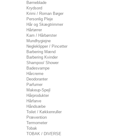
Børneblade
Krydsord
Krimi / Roman Bøger
Personlig Pleje
Hår og Skægtrimmer
Hårtørrer
Kam / Hårbørster
Mundhygiejne
Negleklipper / Pincetter
Barbering Mænd
Barbering Kvinder
Shampoo/ Shower
Badesvampe
Hårcreme
Deodoranter
Parfumer
Makeup-Spejl
Hårprodukter
Hårfarve
Håndsæbe
Toilet / Køkkenruller
Prævention
Termometer
Tobak
TOBAK / DIVERSE