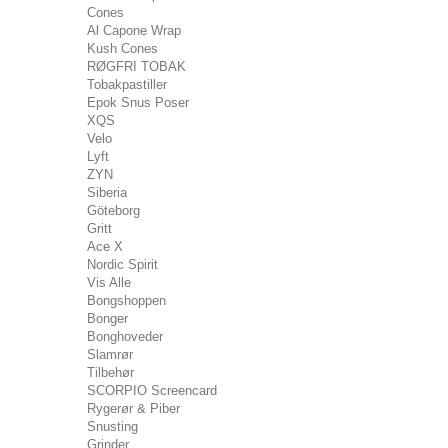
Cones
Al Capone Wrap
Kush Cones
RØGFRI TOBAK
Tobakpastiller
Epok Snus Poser
XQS
Velo
Lyft
ZYN
Siberia
Göteborg
Gritt
Ace X
Nordic Spirit
Vis Alle
Bongshoppen
Bonger
Bonghoveder
Slamrør
Tilbehør
SCORPIO Screencard
Rygerør & Piber
Snusting
Grinder