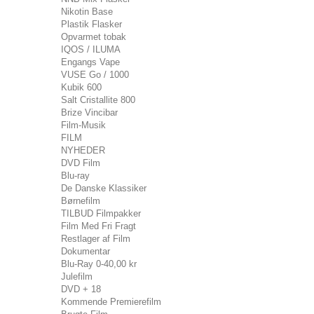
Nikotin Base
Plastik Flasker
Opvarmet tobak
IQOS / ILUMA
Engangs Vape
VUSE Go / 1000
Kubik 600
Salt Cristallite 800
Brize Vincibar
Film-Musik
FILM
NYHEDER
DVD Film
Blu-ray
De Danske Klassiker
Børnefilm
TILBUD Filmpakker
Film Med Fri Fragt
Restlager af Film
Dokumentar
Blu-Ray 0-40,00 kr
Julefilm
DVD + 18
Kommende Premierefilm