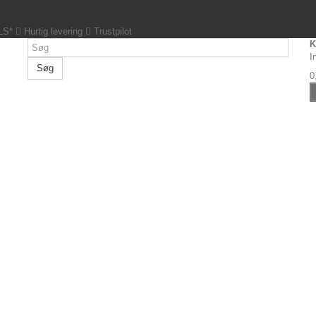
GLS*
Hurtig levering
Trustpilot
K
I
Søg
0