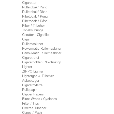
Cigaretter
Rulletobak/ Pung
Rulletobak/ Dåse
Pibetobak / Pung
Pibetobak / Dåse
Piber / Tilbehør
Tobaks Punge
Cerutter - Cigarillos
Cigar
Rullemaskiner
Powermatic Rullemaskiner
Hawk-Matic Rullemaskiner
Cigaret-etui
Cigaretholder / Nikotinstop
Lighter
ZIPPO Lighter
Lightergas & Tilbehør
Askebæger
Cigarethylstre
Rullepapir
Clipper Papers
Blunt Wraps / Cyclones
Filter / Tips
Diverse Tilbehør
Cones / Papir