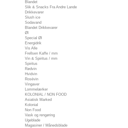
Blandet
Slik & Snacks Fra Andre Lande
Drikkevarer
Slush ice
Sodavand
Blandet Drikkevarer
Øl
Special Øl
Energidrik
Vis Alle
Frellsen Kaffe / mm
Vin & Spiritus / mm
Spiritus
Rødvin
Hvidvin
Rosévin
Vingaver
Lommelærker
KOLONIAL / NON FOOD
Asiatisk Marked
Kolonial
Non Food
Vask og rengøring
Ugeblade
Magasiner / Månedsblade