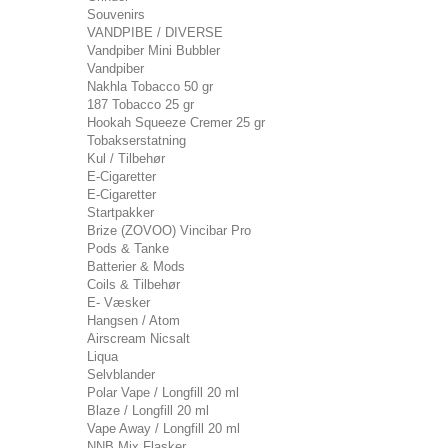
Souvenirs
VANDPIBE / DIVERSE
Vandpiber Mini Bubbler
Vandpiber
Nakhla Tobacco 50 gr
187 Tobacco 25 gr
Hookah Squeeze Cremer 25 gr
Tobakserstatning
Kul / Tilbehør
E-Cigaretter
E-Cigaretter
Startpakker
Brize (ZOVOO) Vincibar Pro
Pods & Tanke
Batterier & Mods
Coils & Tilbehør
E- Væsker
Hangsen / Atom
Airscream Nicsalt
Liqua
Selvblander
Polar Vape / Longfill 20 ml
Blaze / Longfill 20 ml
Vape Away / Longfill 20 ml
NNB Mix Flasker