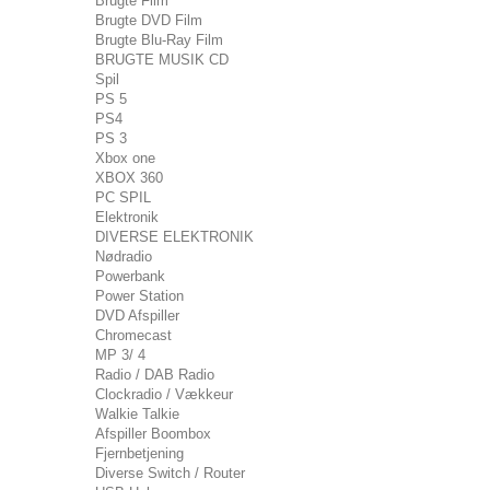
Brugte Film
Brugte DVD Film
Brugte Blu-Ray Film
BRUGTE MUSIK CD
Spil
PS 5
PS4
PS 3
Xbox one
XBOX 360
PC SPIL
Elektronik
DIVERSE ELEKTRONIK
Nødradio
Powerbank
Power Station
DVD Afspiller
Chromecast
MP 3/ 4
Radio / DAB Radio
Clockradio / Vækkeur
Walkie Talkie
Afspiller Boombox
Fjernbetjening
Diverse Switch / Router