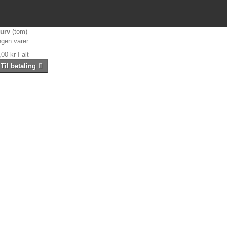
urv
(tom)
ngen varer
,00 kr
I alt
Til betaling