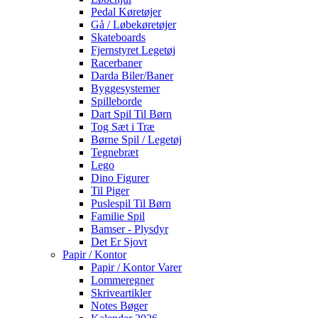
Pedal Køretøjer
Gå / Løbekøretøjer
Skateboards
Fjernstyret Legetøj
Racerbaner
Darda Biler/Baner
Byggesystemer
Spilleborde
Dart Spil Til Børn
Tog Sæt i Træ
Børne Spil / Legetøj
Tegnebræt
Lego
Dino Figurer
Til Piger
Puslespil Til Børn
Familie Spil
Bamser - Plysdyr
Det Er Sjovt
Papir / Kontor
Papir / Kontor Varer
Lommeregner
Skriveartikler
Notes Bøger