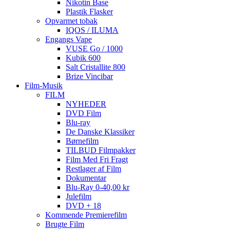
Nikotin Base
Plastik Flasker
Opvarmet tobak
IQOS / ILUMA
Engangs Vape
VUSE Go / 1000
Kubik 600
Salt Cristallite 800
Brize Vincibar
Film-Musik
FILM
NYHEDER
DVD Film
Blu-ray
De Danske Klassiker
Børnefilm
TILBUD Filmpakker
Film Med Fri Fragt
Restlager af Film
Dokumentar
Blu-Ray 0-40,00 kr
Julefilm
DVD + 18
Kommende Premierefilm
Brugte Film