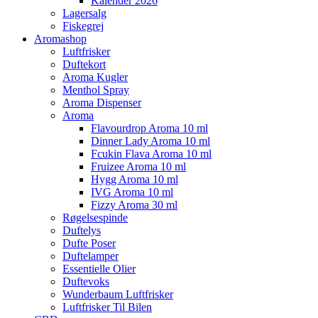
Kalender 2026
Lagersalg
Fiskegrej
Aromashop
Luftfrisker
Duftekort
Aroma Kugler
Menthol Spray
Aroma Dispenser
Aroma
Flavourdrop Aroma 10 ml
Dinner Lady Aroma 10 ml
Fcukin Flava Aroma 10 ml
Fruizee Aroma 10 ml
Hygg Aroma 10 ml
IVG Aroma 10 ml
Fizzy Aroma 30 ml
Røgelsespinde
Duftelys
Dufte Poser
Duftelamper
Essentielle Olier
Duftevoks
Wunderbaum Luftfrisker
Luftfrisker Til Bilen