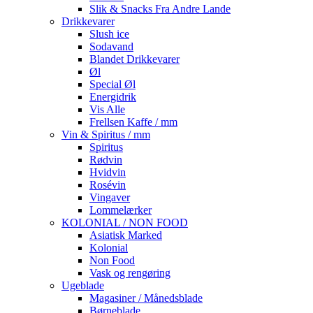
Slik & Snacks Fra Andre Lande
Drikkevarer
Slush ice
Sodavand
Blandet Drikkevarer
Øl
Special Øl
Energidrik
Vis Alle
Frellsen Kaffe / mm
Vin & Spiritus / mm
Spiritus
Rødvin
Hvidvin
Rosévin
Vingaver
Lommelærker
KOLONIAL / NON FOOD
Asiatisk Marked
Kolonial
Non Food
Vask og rengøring
Ugeblade
Magasiner / Månedsblade
Børneblade