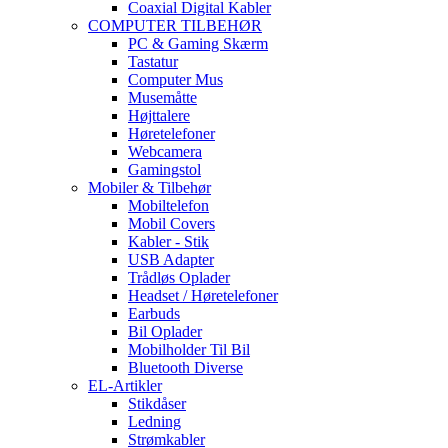
Coaxial Digital Kabler
COMPUTER TILBEHØR
PC & Gaming Skærm
Tastatur
Computer Mus
Musemåtte
Højttalere
Høretelefoner
Webcamera
Gamingstol
Mobiler & Tilbehør
Mobiltelefon
Mobil Covers
Kabler - Stik
USB Adapter
Trådløs Oplader
Headset / Høretelefoner
Earbuds
Bil Oplader
Mobilholder Til Bil
Bluetooth Diverse
EL-Artikler
Stikdåser
Ledning
Strømkabler