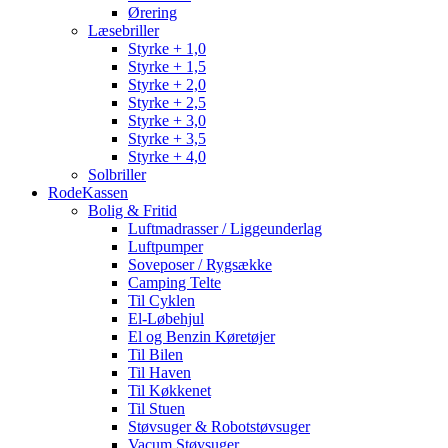
Ørering
Læsebriller
Styrke + 1,0
Styrke + 1,5
Styrke + 2,0
Styrke + 2,5
Styrke + 3,0
Styrke + 3,5
Styrke + 4,0
Solbriller
RodeKassen
Bolig & Fritid
Luftmadrasser / Liggeunderlag
Luftpumper
Soveposer / Rygsække
Camping Telte
Til Cyklen
El-Løbehjul
El og Benzin Køretøjer
Til Bilen
Til Haven
Til Køkkenet
Til Stuen
Støvsuger & Robotstøvsuger
Vacum Støvsuger