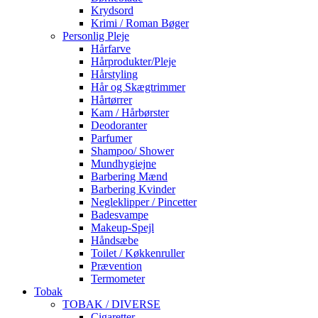
Krydsord
Krimi / Roman Bøger
Personlig Pleje
Hårfarve
Hårprodukter/Pleje
Hårstyling
Hår og Skægtrimmer
Hårtørrer
Kam / Hårbørster
Deodoranter
Parfumer
Shampoo/ Shower
Mundhygiejne
Barbering Mænd
Barbering Kvinder
Negleklipper / Pincetter
Badesvampe
Makeup-Spejl
Håndsæbe
Toilet / Køkkenruller
Prævention
Termometer
Tobak
TOBAK / DIVERSE
Cigaretter