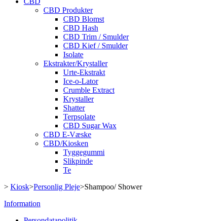
CBD
CBD Produkter
CBD Blomst
CBD Hash
CBD Trim / Smulder
CBD Kief / Smulder
Isolate
Ekstrakter/Krystaller
Urte-Ekstrakt
Ice-o-Lator
Crumble Extract
Krystaller
Shatter
Terpsolate
CBD Sugar Wax
CBD E-Væske
CBD/Kiosken
Tyggegummi
Slikpinde
Te
>
Kiosk
>
Personlig Pleje
>
Shampoo/ Shower
Information
Persondatapolitik