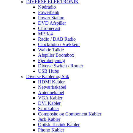
DIVERSE ELEKTRONIK
Nødradio
Powerbank
Power Station
DVD Afspiller
Chromecast
MP 3/ 4
Radio / DAB Radio
Clockradio / Vækkeur
Walkie Talkie
Afspiller Boombox
Fjernbetjening
Diverse Switch / Router
USB Hubs
Diverse Kabler og Stik
HDMI Kabler
Netværkskabel
Antennekabel
VGA Kabler
DVI Kabler
Scartkabler
Composite og Component Kabler
Jack Kabler
Optisk Toslink Kabler
Phono Kabler