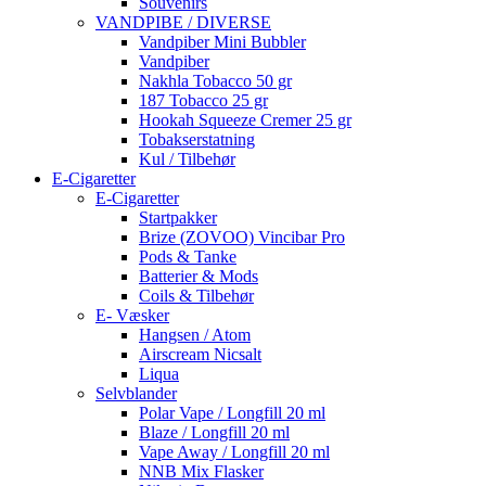
Souvenirs
VANDPIBE / DIVERSE
Vandpiber Mini Bubbler
Vandpiber
Nakhla Tobacco 50 gr
187 Tobacco 25 gr
Hookah Squeeze Cremer 25 gr
Tobakserstatning
Kul / Tilbehør
E-Cigaretter
E-Cigaretter
Startpakker
Brize (ZOVOO) Vincibar Pro
Pods & Tanke
Batterier & Mods
Coils & Tilbehør
E- Væsker
Hangsen / Atom
Airscream Nicsalt
Liqua
Selvblander
Polar Vape / Longfill 20 ml
Blaze / Longfill 20 ml
Vape Away / Longfill 20 ml
NNB Mix Flasker