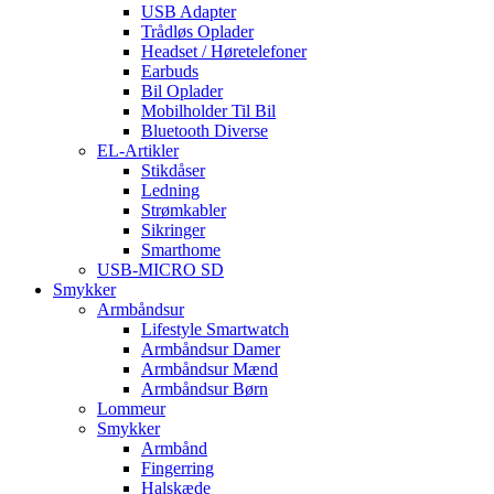
USB Adapter
Trådløs Oplader
Headset / Høretelefoner
Earbuds
Bil Oplader
Mobilholder Til Bil
Bluetooth Diverse
EL-Artikler
Stikdåser
Ledning
Strømkabler
Sikringer
Smarthome
USB-MICRO SD
Smykker
Armbåndsur
Lifestyle Smartwatch
Armbåndsur Damer
Armbåndsur Mænd
Armbåndsur Børn
Lommeur
Smykker
Armbånd
Fingerring
Halskæde