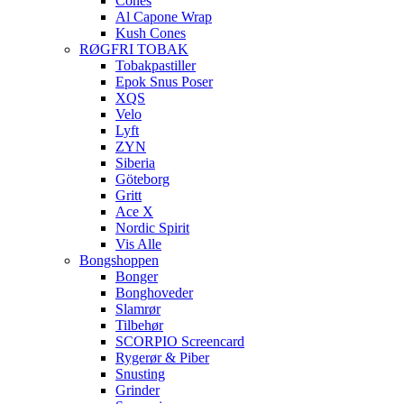
Cones
Al Capone Wrap
Kush Cones
RØGFRI TOBAK
Tobakpastiller
Epok Snus Poser
XQS
Velo
Lyft
ZYN
Siberia
Göteborg
Gritt
Ace X
Nordic Spirit
Vis Alle
Bongshoppen
Bonger
Bonghoveder
Slamrør
Tilbehør
SCORPIO Screencard
Rygerør & Piber
Snusting
Grinder