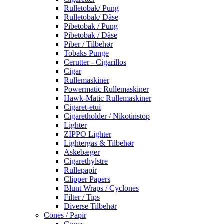
Rulletobak/ Pung
Rulletobak/ Dåse
Pibetobak / Pung
Pibetobak / Dåse
Piber / Tilbehør
Tobaks Punge
Cerutter - Cigarillos
Cigar
Rullemaskiner
Powermatic Rullemaskiner
Hawk-Matic Rullemaskiner
Cigaret-etui
Cigaretholder / Nikotinstop
Lighter
ZIPPO Lighter
Lightergas & Tilbehør
Askebæger
Cigarethylstre
Rullepapir
Clipper Papers
Blunt Wraps / Cyclones
Filter / Tips
Diverse Tilbehør
Cones / Papir