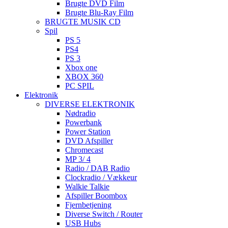
Brugte DVD Film
Brugte Blu-Ray Film
BRUGTE MUSIK CD
Spil
PS 5
PS4
PS 3
Xbox one
XBOX 360
PC SPIL
Elektronik
DIVERSE ELEKTRONIK
Nødradio
Powerbank
Power Station
DVD Afspiller
Chromecast
MP 3/ 4
Radio / DAB Radio
Clockradio / Vækkeur
Walkie Talkie
Afspiller Boombox
Fjernbetjening
Diverse Switch / Router
USB Hubs