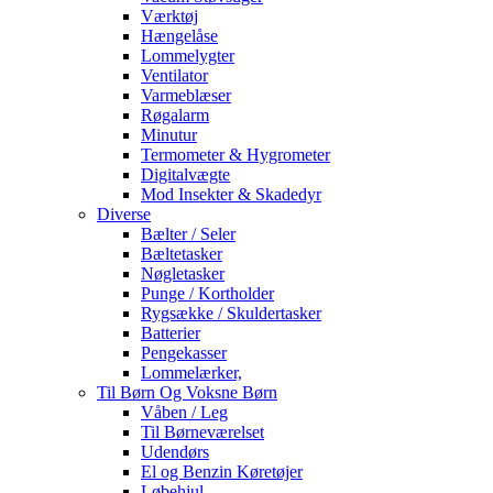
Værktøj
Hængelåse
Lommelygter
Ventilator
Varmeblæser
Røgalarm
Minutur
Termometer & Hygrometer
Digitalvægte
Mod Insekter & Skadedyr
Diverse
Bælter / Seler
Bæltetasker
Nøgletasker
Punge / Kortholder
Rygsække / Skuldertasker
Batterier
Pengekasser
Lommelærker,
Til Børn Og Voksne Børn
Våben / Leg
Til Børneværelset
Udendørs
El og Benzin Køretøjer
Løbehjul