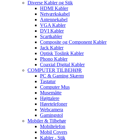
Diverse Kabler og Stik
HDMI Kabler
Netværkskabel
Antennekabel
VGA Kabler
DVI Kabler
Scartkabler
Composite og Component Kabler
Jack Kabler
Optisk Toslink Kabler
Phono Kabler
Coaxial Digital Kabler
COMPUTER TILBEHØR
PC & Gaming Skærm
Tastatur
Computer Mus
Musemåtte
Højttalere
Høretelefoner
Webcamera
Gamingstol
Mobiler & Tilbehør
Mobiltelefon
Mobil Covers
Kabler - Stik