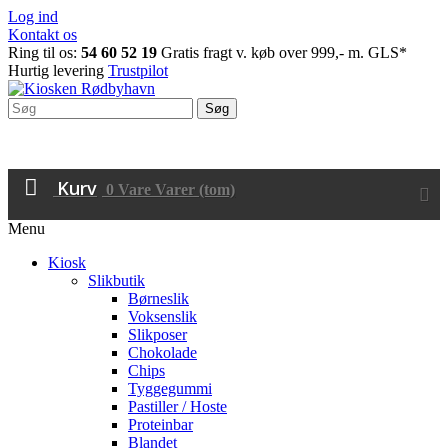
Log ind
Kontakt os
Ring til os:
54 60 52 19
Gratis fragt v. køb over 999,- m. GLS*
Hurtig levering
Trustpilot
Søg
Kurv
0
Vare
Varer
(tom)
Menu
Kiosk
Slikbutik
Børneslik
Voksenslik
Slikposer
Chokolade
Chips
Tyggegummi
Pastiller / Hoste
Proteinbar
Blandet