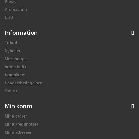
Kiosk
Aromashop
CBD
Information
Tilbud
Nyheder
Mest solgte
Vores butik
Kontakt os
Handelsbetingelser
Om os
Min konto
Mine ordrer
Mine kreditnotaer
Mine adresser