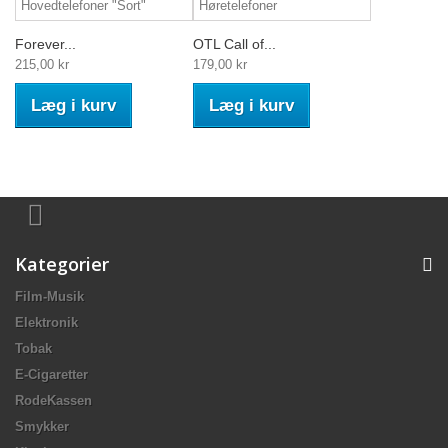
Forever...
OTL Call of...
215,00 kr
179,00 kr
Læg i kurv
Læg i kurv
Kategorier
Film-Musik
Elektronik
Tobak
E-Cigaretter
RodeKassen
Smykker