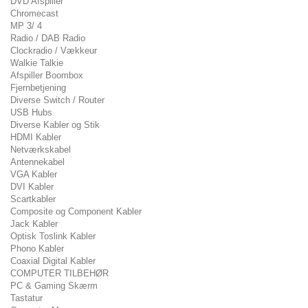
DVD Afspiller
Chromecast
MP 3/ 4
Radio / DAB Radio
Clockradio / Vækkeur
Walkie Talkie
Afspiller Boombox
Fjernbetjening
Diverse Switch / Router
USB Hubs
Diverse Kabler og Stik
HDMI Kabler
Netværkskabel
Antennekabel
VGA Kabler
DVI Kabler
Scartkabler
Composite og Component Kabler
Jack Kabler
Optisk Toslink Kabler
Phono Kabler
Coaxial Digital Kabler
COMPUTER TILBEHØR
PC & Gaming Skærm
Tastatur