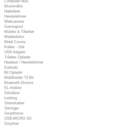
Computer Mus
Musemåtte
Højttalere
Høretelefoner
Webcamera
Gamingstol
Mobiler & Tilbehør
Mobiltelefon
Mobil Covers
Kabler - Stik
USB Adapter
Trådløs Oplader
Headset / Høretelefoner
Earbuds
Bil Oplader
Mobilholder Til Bil
Bluetooth Diverse
EL-Artikler
Stikdåser
Ledning
Strømkabler
Sikringer
Smarthome
USB-MICRO SD
Smykker