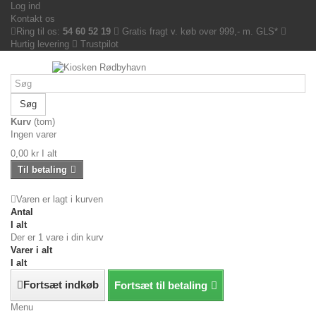
Log ind
Kontakt os
Ring til os:
54 60 52 19
Gratis fragt v. køb over 999,- m. GLS*
Hurtig levering
Trustpilot
Søg
Kurv
(tom)
Ingen varer
0,00 kr
I alt
Til betaling
Varen er lagt i kurven
Antal
I alt
Der er 1 vare i din kurv
Varer i alt
I alt
Fortsæt indkøb
Fortsæt til betaling
Menu