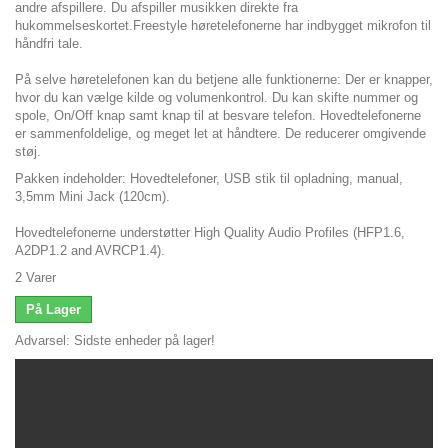
andre afspillere. Du afspiller musikken direkte fra
hukommelseskortet.
Freestyle høretelefonerne har indbygget mikrofon til
håndfri tale.
På selve høretelefonen kan du betjene alle funktionerne: Der er knapper,
hvor du kan vælge kilde og volumenkontrol. Du kan skifte nummer og
spole, On/Off knap samt knap til at besvare telefon.
Hovedtelefonerne
er sammenfoldelige, og meget let at håndtere. De reducerer omgivende
støj.
Pakken indeholder: Hovedtelefoner, USB stik til opladning, manual,
3,5mm Mini Jack (120cm).
Hovedtelefonerne understøtter High Quality Audio Profiles (HFP1.6,
A2DP1.2 and AVRCP1.4).
2
Varer
På Lager
Advarsel: Sidste enheder på lager!