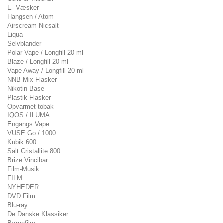
E- Væsker
Hangsen / Atom
Airscream Nicsalt
Liqua
Selvblander
Polar Vape / Longfill 20 ml
Blaze / Longfill 20 ml
Vape Away / Longfill 20 ml
NNB Mix Flasker
Nikotin Base
Plastik Flasker
Opvarmet tobak
IQOS / ILUMA
Engangs Vape
VUSE Go / 1000
Kubik 600
Salt Cristallite 800
Brize Vincibar
Film-Musik
FILM
NYHEDER
DVD Film
Blu-ray
De Danske Klassiker
Børnefilm