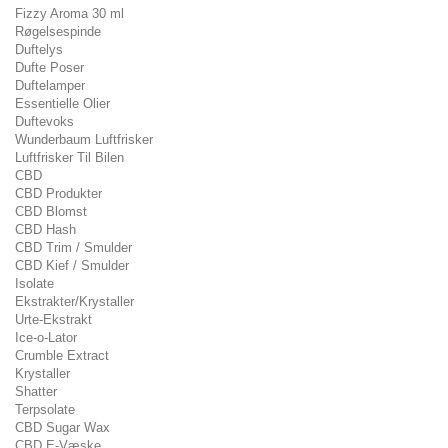
Fizzy Aroma 30 ml
Røgelsespinde
Duftelys
Dufte Poser
Duftelamper
Essentielle Olier
Duftevoks
Wunderbaum Luftfrisker
Luftfrisker Til Bilen
CBD
CBD Produkter
CBD Blomst
CBD Hash
CBD Trim / Smulder
CBD Kief / Smulder
Isolate
Ekstrakter/Krystaller
Urte-Ekstrakt
Ice-o-Lator
Crumble Extract
Krystaller
Shatter
Terpsolate
CBD Sugar Wax
CBD E-Væske