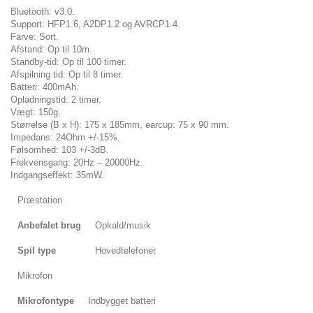
Bluetooth: v3.0.
Support: HFP1.6, A2DP1.2 og AVRCP1.4.
Farve: Sort.
Afstand: Op til 10m.
Standby-tid: Op til 100 timer.
Afspilning tid: Op til 8 timer.
Batteri: 400mAh.
Opladningstid: 2 timer.
Vægt: 150g.
Størrelse (B x H): 175 x 185mm, earcup: 75 x 90 mm.
Impedans: 24Ohm +/-15%.
Følsomhed: 103 +/-3dB.
Frekvensgang: 20Hz – 20000Hz.
Indgangseffekt: 35mW.
Præstation
Anbefalet brug
Opkald/musik
Spil type
Hovedtelefoner
Mikrofon
Mikrofontype
Indbygget batteri