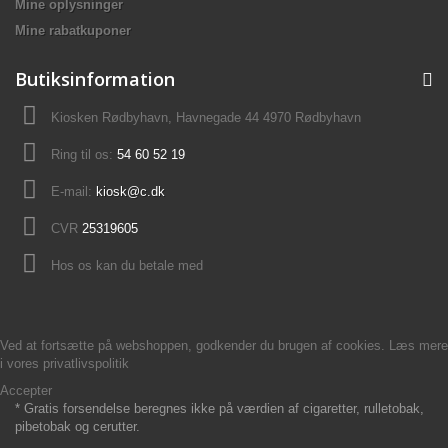
Mine oplysninger
Mine rabatkuponer
Butiksinformation
Kiosken Rødbyhavn, Havnegade 44 4970 Rødbyhavn
Ring til os:
54 60 52 19
E-mail:
kiosk@c.dk
CVR
25319605
Hos os kan du betale med
Ved at fortsætte på webshoppen, godkender du brugen af cookies. Læs mere
i vores
privatlivspolitik
Accepter
* Gratis forsendelse beregnes ikke på værdien af cigaretter, rulletobak,
pibetobak og cerutter.