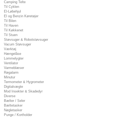
Camping Telte
Til Cyklen
El-Løbehjul
El og Benzin Køretøjer
Til Bilen
Til Haven
Til Køkkenet
Til Stuen
Støvsuger & Robotstøvsuger
Vacum Støvsuger
Værktøj
Hængelåse
Lommelygter
Ventilator
Varmeblæser
Røgalarm
Minutur
Termometer & Hygrometer
Digitalvægte
Mod Insekter & Skadedyr
Diverse
Bælter / Seler
Bæltetasker
Nøgletasker
Punge / Kortholder