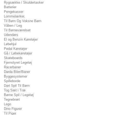
Rygsække / Skuldertasker
Batterier
Pengekasser
Lommelærker,
Til Børn Og Voksne Børn
Våben / Leg
Til Børneværelset
Udendørs
El og Benzin Køretøjer
Løbehjul
Pedal Køretøjer
Gå / Løbekøretøjer
Skateboards
Fjernstyret Legetøj
Racerbaner
Darda Biler/Baner
Byggesystemer
Spilleborde
Dart Spil Til Børn
Tog Sæt i Træ
Børne Spil / Legetøj
Tegnebræt
Lego
Dino Figurer
Til Piger