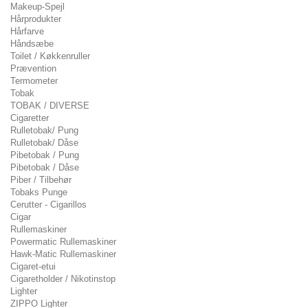
Makeup-Spejl
Hårprodukter
Hårfarve
Håndsæbe
Toilet / Køkkenruller
Prævention
Termometer
Tobak
TOBAK / DIVERSE
Cigaretter
Rulletobak/ Pung
Rulletobak/ Dåse
Pibetobak / Pung
Pibetobak / Dåse
Piber / Tilbehør
Tobaks Punge
Cerutter - Cigarillos
Cigar
Rullemaskiner
Powermatic Rullemaskiner
Hawk-Matic Rullemaskiner
Cigaret-etui
Cigaretholder / Nikotinstop
Lighter
ZIPPO Lighter