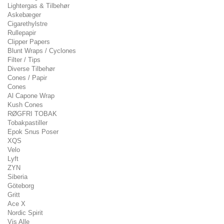
Lightergas & Tilbehør
Askebæger
Cigarethylstre
Rullepapir
Clipper Papers
Blunt Wraps / Cyclones
Filter / Tips
Diverse Tilbehør
Cones / Papir
Cones
Al Capone Wrap
Kush Cones
RØGFRI TOBAK
Tobakpastiller
Epok Snus Poser
XQS
Velo
Lyft
ZYN
Siberia
Göteborg
Gritt
Ace X
Nordic Spirit
Vis Alle