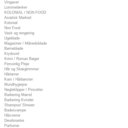
Vingaver
Lommelærker
KOLONIAL / NON FOOD
Asiatisk Marked
Kolonial
Non Food
Vask og rengøring
Ugeblade
Magasiner / Månedsblade
Børneblade
Krydsord
Krimi / Roman Bøger
Personlig Pleje
Hår og Skægtrimmer
Hårtørrer
Kam / Hårbørster
Mundhygiejne
Negleklipper / Pincetter
Barbering Mænd
Barbering Kvinder
Shampoo/ Shower
Badesvampe
Hårcreme
Deodoranter
Parfumer