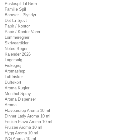
Puslespil Til Børn
Familie Spil
Bamser - Plysdyr
Det Er Sjovt
Papir / Kontor
Papir / Kontor Varer
Lommeregner
Skriveartikler
Notes Bøger
Kalender 2026
Lagersalg
Fiskegrej
Aromashop
Luftfrisker
Duftekort
Aroma Kugler
Menthol Spray
Aroma Dispenser
Aroma
Flavourdrop Aroma 10 ml
Dinner Lady Aroma 10 ml
Fcukin Flava Aroma 10 ml
Fruizee Aroma 10 ml
Hygg Aroma 10 ml
IVG Aroma 10 ml