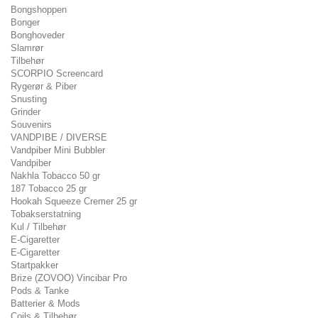
Bongshoppen
Bonger
Bonghoveder
Slamrør
Tilbehør
SCORPIO Screencard
Rygerør & Piber
Snusting
Grinder
Souvenirs
VANDPIBE / DIVERSE
Vandpiber Mini Bubbler
Vandpiber
Nakhla Tobacco 50 gr
187 Tobacco 25 gr
Hookah Squeeze Cremer 25 gr
Tobakserstatning
Kul / Tilbehør
E-Cigaretter
E-Cigaretter
Startpakker
Brize (ZOVOO) Vincibar Pro
Pods & Tanke
Batterier & Mods
Coils & Tilbehør