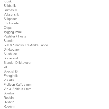
Kiosk
Slikbutik
Børneslik
Voksenslik
Slikposer
Chokolade
Chips
Tyggegummi
Pastiller / Hoste
Blandet
Slik & Snacks Fra Andre Lande
Drikkevarer
Slush ice
Sodavand
Blandet Drikkevarer
Øl
Special Øl
Energidrik
Vis Alle
Frellsen Kaffe / mm
Vin & Spiritus / mm
Spiritus
Rødvin
Hvidvin
Rosévin