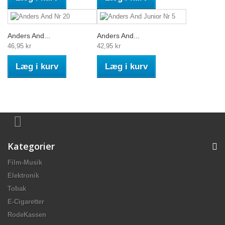
Anders And...
Anders And...
46,95 kr
42,95 kr
Læg i kurv
Læg i kurv
Kategorier
Film-Musik
Elektronik
Tobak
E-Cigaretter
RodeKassen