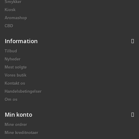
Smykker
Kiosk
Aromashop
CBD
Information
Tilbud
Nyheder
Mest solgte
Vores butik
Kontakt os
Handelsbetingelser
Om os
Min konto
Mine ordrer
Mine kreditnotaer