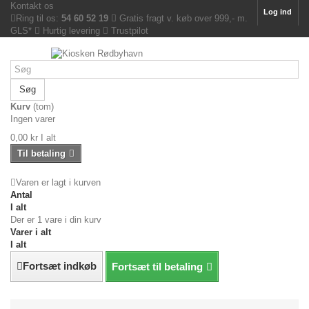
Kontakt os
Log ind
Ring til os:
54 60 52 19
Gratis fragt v. køb over 999,- m.
GLS*
Hurtig levering
Trustpilot
Søg
Kurv
(tom)
Ingen varer
0,00 kr
I alt
Til betaling
Varen er lagt i kurven
Antal
I alt
Der er 1 vare i din kurv
Varer i alt
I alt
Fortsæt indkøb
Fortsæt til betaling