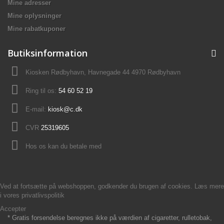
Mine adresser
Mine oplysninger
Mine rabatkuponer
Butiksinformation
Kiosken Rødbyhavn, Havnegade 44 4970 Rødbyhavn
Ring til os:
54 60 52 19
E-mail:
kiosk@c.dk
CVR
25319605
Hos os kan du betale med
Ved at fortsætte på webshoppen, godkender du brugen af cookies. Læs mere
i vores
privatlivspolitik
Accepter
* Gratis forsendelse beregnes ikke på værdien af cigaretter, rulletobak,